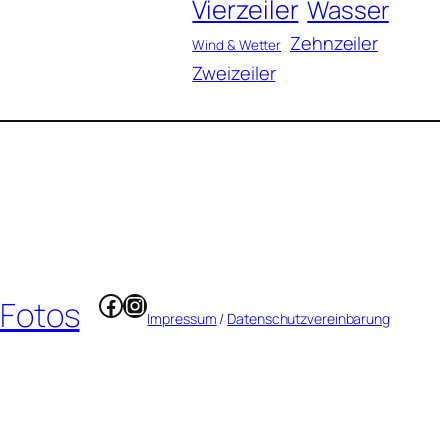
Vierzeiler
Wasser
Zehnzeiler
Wind & Wetter
Zweizeiler
Facebook
Instagram
 Fotos
Impressum
/
Datenschutzvereinbarung