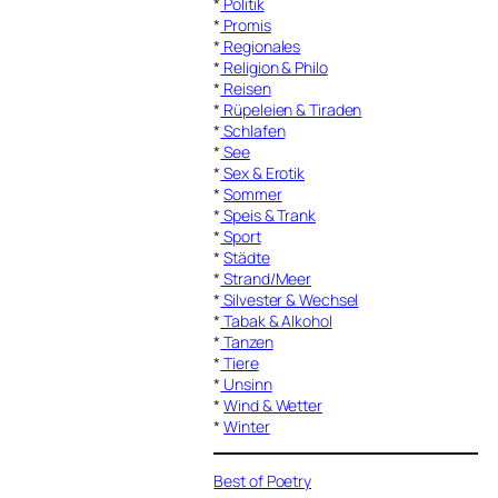
*
Politik
*
Promis
*
Regionales
*
Religion & Philo
*
Reisen
*
Rüpeleien & Tiraden
*
Schlafen
*
See
*
Sex & Erotik
*
Sommer
*
Speis & Trank
*
Sport
*
Städte
*
Strand/Meer
*
Silvester & Wechsel
*
Tabak & Alkohol
*
Tanzen
*
Tiere
*
Unsinn
*
Wind & Wetter
*
Winter
Best of Poetry