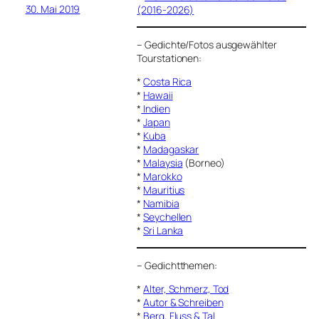
30. Mai 2019
(2016-2026)
–
Gedichte/Fotos ausgewählter
Tourstationen:
*
Costa Rica
*
Hawaii
*
Indien
*
Japan
*
Kuba
*
Madagaskar
*
Malaysia
(Borneo)
*
Marokko
*
Mauritius
*
Namibia
*
Seychellen
*
Sri Lanka
–
Gedichtthemen
:
*
Alter, Schmerz, Tod
*
Autor & Schreiben
*
Berg, Fluss & Tal