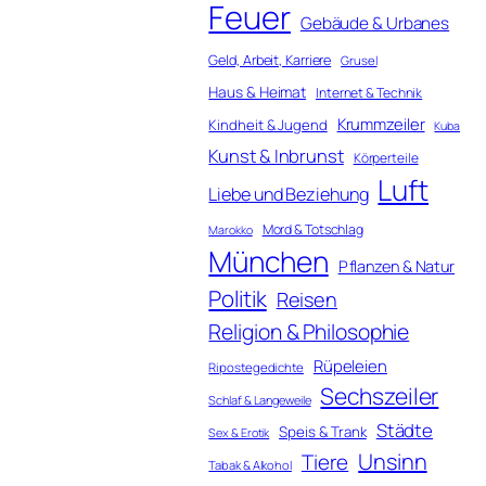
Feuer
Gebäude & Urbanes
Geld, Arbeit, Karriere
Grusel
Haus & Heimat
Internet & Technik
Krummzeiler
Kindheit & Jugend
Kuba
Kunst & Inbrunst
Körperteile
Luft
Liebe und Beziehung
Mord & Totschlag
Marokko
München
Pflanzen & Natur
Politik
Reisen
Religion & Philosophie
Rüpeleien
Ripostegedichte
Sechszeiler
Schlaf & Langeweile
Städte
Speis & Trank
Sex & Erotik
Unsinn
Tiere
Tabak & Alkohol