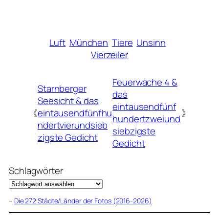
Luft
München
Tiere
Unsinn
Vierzeiler
Feuerwache 4 &
Starnberger
das
Seesicht & das
eintausendfünf
《
eintausendfünfhu
》
hundertzweiund
ndertvierundsieb
siebzigste
zigste Gedicht
Gedicht
Schlagwörter
–
Die 272 Städte/Länder der Fotos (2016-2026)