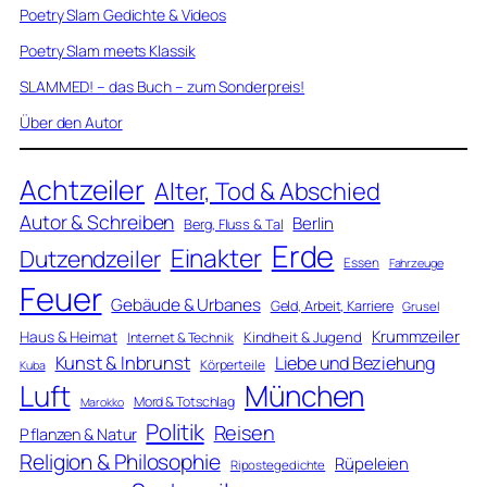
Poetry Slam Gedichte & Videos
Poetry Slam meets Klassik
SLAMMED! – das Buch – zum Sonderpreis!
Über den Autor
Achtzeiler
Alter, Tod & Abschied
Autor & Schreiben
Berlin
Berg, Fluss & Tal
Erde
Einakter
Dutzendzeiler
Essen
Fahrzeuge
Feuer
Gebäude & Urbanes
Geld, Arbeit, Karriere
Grusel
Krummzeiler
Haus & Heimat
Kindheit & Jugend
Internet & Technik
Kunst & Inbrunst
Liebe und Beziehung
Körperteile
Kuba
Luft
München
Mord & Totschlag
Marokko
Politik
Reisen
Pflanzen & Natur
Religion & Philosophie
Rüpeleien
Ripostegedichte