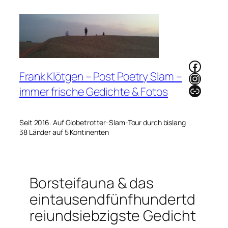
Zum
Inhalt
springen
Faceb
Frank Klötgen – Post Poetry Slam –
Instag
Link
immer frische Gedichte & Fotos
Seit 2016. Auf Globetrotter-Slam-Tour durch bislang
38 Länder auf 5 Kontinenten
Borsteifauna & das
eintausendfünfhundertd
reiundsiebzigste Gedicht