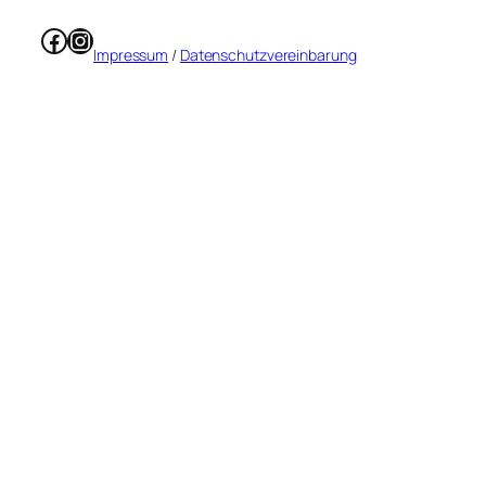
Facebook
Instagram
Impressum
/
Datenschutzvereinbarung