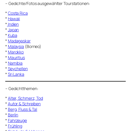
–
Gedichte/Fotos ausgewählter Tourstationen:
*
Costa Rica
*
Hawaii
*
Indien
*
Japan
*
Kuba
*
Madagaskar
*
Malaysia
(Borneo)
*
Marokko
*
Mauritius
*
Namibia
*
Seychellen
*
Sri Lanka
–
Gedichtthemen
:
*
Alter, Schmerz, Tod
*
Autor & Schreiben
*
Berg, Fluss & Tal
*
Berlin
*
Fahrzeuge
*
Frühling