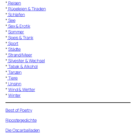
*
Reisen
*
Rüpeleien & Tiraden
*
Schlafen
*
See
*
Sex & Erotik
*
Sommer
*
Speis & Trank
*
Sport
*
Städte
*
Strand/Meer
*
Silvester & Wechsel
*
Tabak & Alkohol
*
Tanzen
*
Tiere
*
Unsinn
*
Wind & Wetter
*
Winter
Best of Poetry
Ripostegedichte
Die Oscarballaden