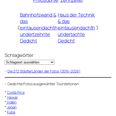
Philosophie
Zehnzeiler
Bahnhofswand &
Haus der Technik
das
& das
《
eintausendachth
eintausendachth
》
undertzehnte
undertachte
Gedicht
Gedicht
Schlagwörter
–
Die 272 Städte/Länder der Fotos (2016-2026)
–
Gedichte/Fotos ausgewählter Tourstationen:
*
Costa Rica
*
Hawaii
*
Indien
*
Japan
*
Kuba