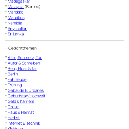
*
Madagaskar
*
Malaysia
(Borneo)
*
Marokko
*
Mauritius
*
Namibia
*
Seychellen
*
Sri Lanka
–
Gedichtthemen
:
*
Alter, Schmerz, Tod
*
Autor & Schreiben
*
Berg, Fluss & Tal
*
Berlin
*
Fahrzeuge
*
Frühling
*
Gebäude & Urbanes
*
Geburtstag/Hochzeit
*
Geld & Karriere
*
Grusel
*
Haus & Heimat
*
Herbst
*
Internet & Technik
*
Kleidung