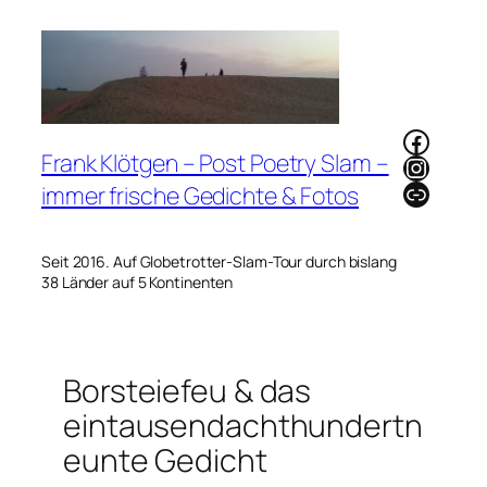
Zum
Inhalt
springen
Faceb
Frank Klötgen – Post Poetry Slam –
Instag
Link
immer frische Gedichte & Fotos
Seit 2016. Auf Globetrotter-Slam-Tour durch bislang
38 Länder auf 5 Kontinenten
Borsteiefeu & das
eintausendachthundertn
eunte Gedicht