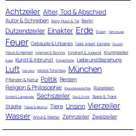
Achtzeiler
Alter, Tod & Abschied
Autor & Schreiben
Berlin
Berg, Fluss & Tal
Erde
Einakter
Dutzendzeiler
Essen
Fahrzeuge
Feuer
Gebäude & Urbanes
Geld, Arbeit, Karriere
Grusel
Krummzeiler
Haus & Heimat
Kindheit & Jugend
Internet & Technik
Kunst & Inbrunst
Liebe und Beziehung
Körperteile
Kuba
Luft
München
Mord & Totschlag
Marokko
Politik
Reisen
Pflanzen & Natur
Religion & Philosophie
Rüpeleien
Ripostegedichte
Sechszeiler
Speis & Trank
Schlaf & Langeweile
Sex & Erotik
Vierzeiler
Unsinn
Tiere
Städte
Tabak & Alkohol
Wasser
Zweizeiler
Zehnzeiler
Wind & Wetter