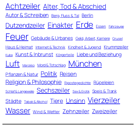
Achtzeiler
Alter, Tod & Abschied
Autor & Schreiben
Berlin
Berg, Fluss & Tal
Erde
Einakter
Dutzendzeiler
Essen
Fahrzeuge
Feuer
Gebäude & Urbanes
Geld, Arbeit, Karriere
Grusel
Krummzeiler
Haus & Heimat
Kindheit & Jugend
Internet & Technik
Kunst & Inbrunst
Liebe und Beziehung
Körperteile
Kuba
Luft
München
Mord & Totschlag
Marokko
Politik
Reisen
Pflanzen & Natur
Religion & Philosophie
Rüpeleien
Ripostegedichte
Sechszeiler
Speis & Trank
Schlaf & Langeweile
Sex & Erotik
Vierzeiler
Unsinn
Tiere
Städte
Tabak & Alkohol
Wasser
Zweizeiler
Zehnzeiler
Wind & Wetter