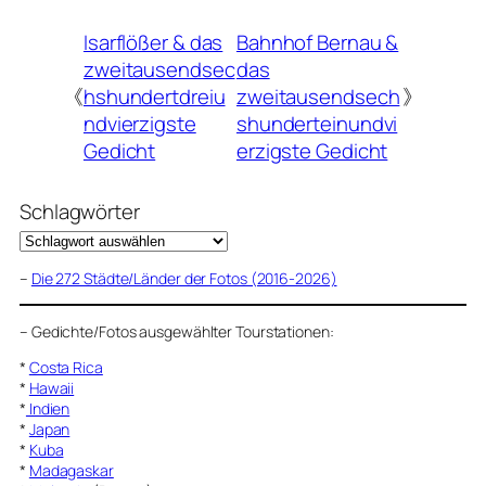
Isarflößer & das
Bahnhof Bernau &
zweitausendsec
das
《
hshundertdreiu
zweitausendsech
》
ndvierzigste
shunderteinundvi
Gedicht
erzigste Gedicht
Schlagwörter
–
Die 272 Städte/Länder der Fotos (2016-2026)
–
Gedichte/Fotos ausgewählter Tourstationen:
*
Costa Rica
*
Hawaii
*
Indien
*
Japan
*
Kuba
*
Madagaskar