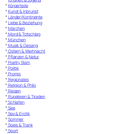
*
Körperteile
*
Kunst & Inbrunst
*
Länder/Kontinente
*
Liebe & Beziehung
*
Märchen
*
Mord & Totschlag
*
München
*
Musik & Gesang
*
Ostern & Weihnacht
*
Pflanzen & Natur
*
Poetry Slam
*
Politik
*
Promis
*
Regionales
*
Religion & Philo
*
Reisen
*
Rüpeleien & Tiraden
*
Schlafen
*
See
*
Sex & Erotik
*
Sommer
*
Speis & Trank
*
Sport