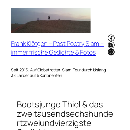
Zum
Inhalt
springen
Faceb
Frank Klötgen – Post Poetry Slam –
Instag
Link
immer frische Gedichte & Fotos
Seit 2016. Auf Globetrotter-Slam-Tour durch bislang
38 Länder auf 5 Kontinenten
Bootsjunge Thiel & das
zweitausendsechshunde
rtzweiundvierzigste