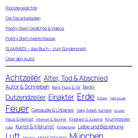
Ripostegedichte
Die Oscarballaden
Poetry Slam Gedichte & Videos
Poetry Slam meets Klassik
SLAMMED! – das Buch – zum Sonderpreis!
Über den Autor
Achtzeiler
Alter, Tod & Abschied
Autor & Schreiben
Berlin
Berg, Fluss & Tal
Erde
Einakter
Dutzendzeiler
Essen
Fahrzeuge
Feuer
Gebäude & Urbanes
Geld, Arbeit, Karriere
Grusel
Krummzeiler
Haus & Heimat
Kindheit & Jugend
Internet & Technik
Kunst & Inbrunst
Liebe und Beziehung
Körperteile
Kuba
Luft
München
Mord & Totschlag
Marokko