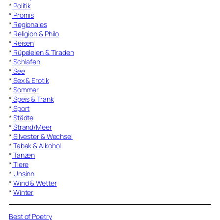
*
Politik
*
Promis
*
Regionales
*
Religion & Philo
*
Reisen
*
Rüpeleien & Tiraden
*
Schlafen
*
See
*
Sex & Erotik
*
Sommer
*
Speis & Trank
*
Sport
*
Städte
*
Strand/Meer
*
Silvester & Wechsel
*
Tabak & Alkohol
*
Tanzen
*
Tiere
*
Unsinn
*
Wind & Wetter
*
Winter
Best of Poetry