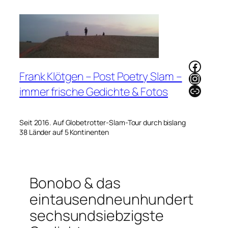
Zum
Inhalt
springen
Faceb
Frank Klötgen – Post Poetry Slam –
Instag
Link
immer frische Gedichte & Fotos
Seit 2016. Auf Globetrotter-Slam-Tour durch bislang
38 Länder auf 5 Kontinenten
Bonobo & das
eintausendneunhundert
sechsundsiebzigste