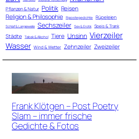
Politik
Reisen
Pflanzen & Natur
Religion & Philosophie
Rüpeleien
Ripostegedichte
Sechszeiler
Speis & Trank
Schlaf & Langeweile
Sex & Erotik
Vierzeiler
Unsinn
Tiere
Städte
Tabak & Alkohol
Wasser
Zweizeiler
Zehnzeiler
Wind & Wetter
Frank Klötgen – Post Poetry
Slam – immer frische
Gedichte & Fotos