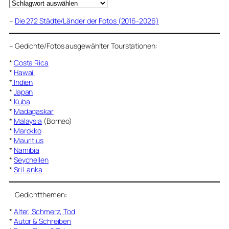
–
Die 272 Städte/Länder der Fotos (2016-2026)
–
Gedichte/Fotos ausgewählter Tourstationen:
*
Costa Rica
*
Hawaii
*
Indien
*
Japan
*
Kuba
*
Madagaskar
*
Malaysia
(Borneo)
*
Marokko
*
Mauritius
*
Namibia
*
Seychellen
*
Sri Lanka
–
Gedichtthemen
:
*
Alter, Schmerz, Tod
*
Autor & Schreiben