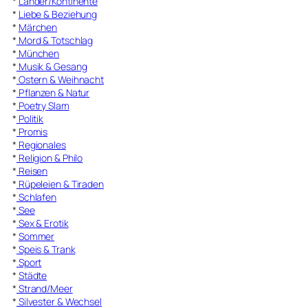
*
Länder/Kontinente
*
Liebe & Beziehung
*
Märchen
*
Mord & Totschlag
*
München
*
Musik & Gesang
*
Ostern & Weihnacht
*
Pflanzen & Natur
*
Poetry Slam
*
Politik
*
Promis
*
Regionales
*
Religion & Philo
*
Reisen
*
Rüpeleien & Tiraden
*
Schlafen
*
See
*
Sex & Erotik
*
Sommer
*
Speis & Trank
*
Sport
*
Städte
*
Strand/Meer
*
Silvester & Wechsel