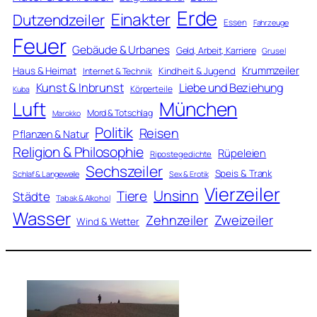
Erde
Einakter
Dutzendzeiler
Essen
Fahrzeuge
Feuer
Gebäude & Urbanes
Geld, Arbeit, Karriere
Grusel
Krummzeiler
Haus & Heimat
Kindheit & Jugend
Internet & Technik
Kunst & Inbrunst
Liebe und Beziehung
Körperteile
Kuba
Luft
München
Mord & Totschlag
Marokko
Politik
Reisen
Pflanzen & Natur
Religion & Philosophie
Rüpeleien
Ripostegedichte
Sechszeiler
Speis & Trank
Schlaf & Langeweile
Sex & Erotik
Vierzeiler
Unsinn
Tiere
Städte
Tabak & Alkohol
Wasser
Zweizeiler
Zehnzeiler
Wind & Wetter