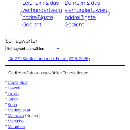
Leipheim & das
Dornbirn & das
vierhundertvieru
vierhundertzweiu
《
》
nddreißigste
nddreißigste
Gedicht
Gedicht
Schlagwörter
–
Die 272 Städte/Länder der Fotos (2016-2026)
–
Gedichte/Fotos ausgewählter Tourstationen:
*
Costa Rica
*
Hawaii
*
Indien
*
Japan
*
Kuba
*
Madagaskar
*
Malaysia
(Borneo)
*
Marokko
*
Mauritius