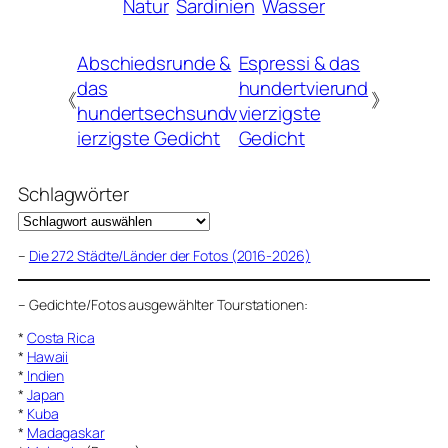
Natur
Sardinien
Wasser
Abschiedsrunde &
Espressi & das
das
hundertvierund
《
》
hundertsechsundv
vierzigste
ierzigste Gedicht
Gedicht
Schlagwörter
–
Die 272 Städte/Länder der Fotos (2016-2026)
–
Gedichte/Fotos ausgewählter Tourstationen:
*
Costa Rica
*
Hawaii
*
Indien
*
Japan
*
Kuba
*
Madagaskar