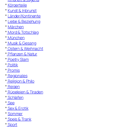
*
Körperteile
*
Kunst & Inbrunst
*
Länder/Kontinente
*
Liebe & Beziehung
*
Märchen
*
Mord & Totschlag
*
München
*
Musik & Gesang
*
Ostern & Weihnacht
*
Pflanzen & Natur
*
Poetry Slam
*
Politik
*
Promis
*
Regionales
*
Religion & Philo
*
Reisen
*
Rüpeleien & Tiraden
*
Schlafen
*
See
*
Sex & Erotik
*
Sommer
*
Speis & Trank
*
Sport