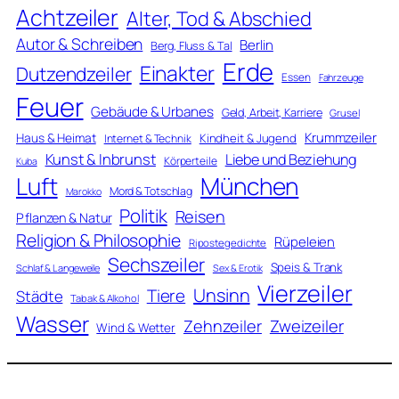
Achtzeiler
Alter, Tod & Abschied
Autor & Schreiben
Berlin
Berg, Fluss & Tal
Erde
Einakter
Dutzendzeiler
Essen
Fahrzeuge
Feuer
Gebäude & Urbanes
Geld, Arbeit, Karriere
Grusel
Krummzeiler
Haus & Heimat
Kindheit & Jugend
Internet & Technik
Kunst & Inbrunst
Liebe und Beziehung
Körperteile
Kuba
Luft
München
Mord & Totschlag
Marokko
Politik
Reisen
Pflanzen & Natur
Religion & Philosophie
Rüpeleien
Ripostegedichte
Sechszeiler
Speis & Trank
Schlaf & Langeweile
Sex & Erotik
Vierzeiler
Unsinn
Tiere
Städte
Tabak & Alkohol
Wasser
Zweizeiler
Zehnzeiler
Wind & Wetter