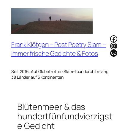
Zum
Inhalt
springen
Faceb
Frank Klötgen – Post Poetry Slam –
Instag
Link
immer frische Gedichte & Fotos
Seit 2016. Auf Globetrotter-Slam-Tour durch bislang
38 Länder auf 5 Kontinenten
Blütenmeer & das
hundertfünfundvierzigst
e Gedicht