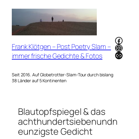
Zum
Inhalt
springen
Faceb
Frank Klötgen – Post Poetry Slam –
Instag
Link
immer frische Gedichte & Fotos
Seit 2016. Auf Globetrotter-Slam-Tour durch bislang
38 Länder auf 5 Kontinenten
Blautopfspiegel & das
achthundertsiebenundn
eunzigste Gedicht