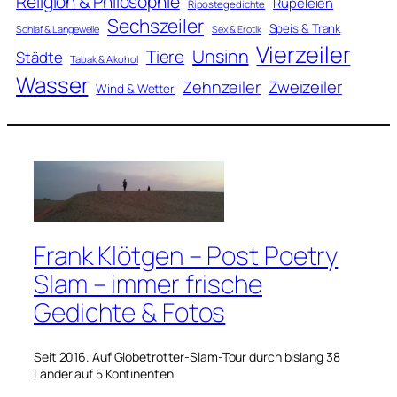
Religion & Philosophie
Rüpeleien
Ripostegedichte
Sechszeiler
Speis & Trank
Schlaf & Langeweile
Sex & Erotik
Vierzeiler
Unsinn
Tiere
Städte
Tabak & Alkohol
Wasser
Zweizeiler
Zehnzeiler
Wind & Wetter
Frank Klötgen – Post Poetry
Slam – immer frische
Gedichte & Fotos
Seit 2016. Auf Globetrotter-Slam-Tour durch bislang 38
Länder auf 5 Kontinenten