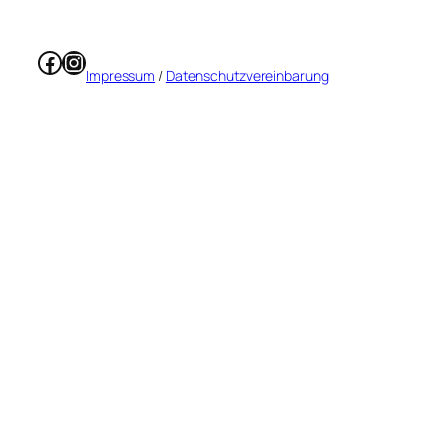
Facebook
Instagram
Impressum
/
Datenschutzvereinbarung