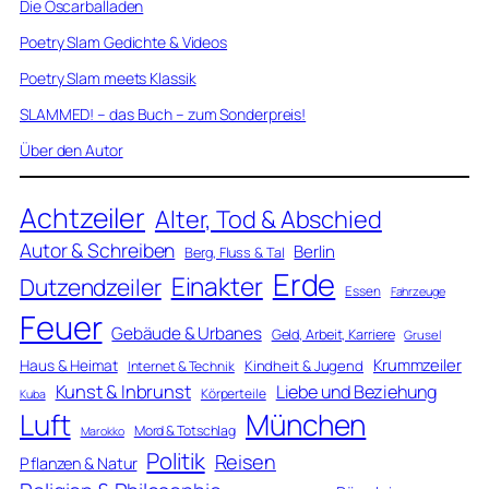
Die Oscarballaden
Poetry Slam Gedichte & Videos
Poetry Slam meets Klassik
SLAMMED! – das Buch – zum Sonderpreis!
Über den Autor
Achtzeiler
Alter, Tod & Abschied
Autor & Schreiben
Berlin
Berg, Fluss & Tal
Erde
Einakter
Dutzendzeiler
Essen
Fahrzeuge
Feuer
Gebäude & Urbanes
Geld, Arbeit, Karriere
Grusel
Krummzeiler
Haus & Heimat
Kindheit & Jugend
Internet & Technik
Kunst & Inbrunst
Liebe und Beziehung
Körperteile
Kuba
Luft
München
Mord & Totschlag
Marokko
Politik
Reisen
Pflanzen & Natur