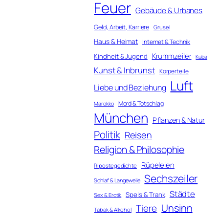
Feuer
Gebäude & Urbanes
Geld, Arbeit, Karriere
Grusel
Haus & Heimat
Internet & Technik
Krummzeiler
Kindheit & Jugend
Kuba
Kunst & Inbrunst
Körperteile
Luft
Liebe und Beziehung
Mord & Totschlag
Marokko
München
Pflanzen & Natur
Politik
Reisen
Religion & Philosophie
Rüpeleien
Ripostegedichte
Sechszeiler
Schlaf & Langeweile
Städte
Speis & Trank
Sex & Erotik
Unsinn
Tiere
Tabak & Alkohol