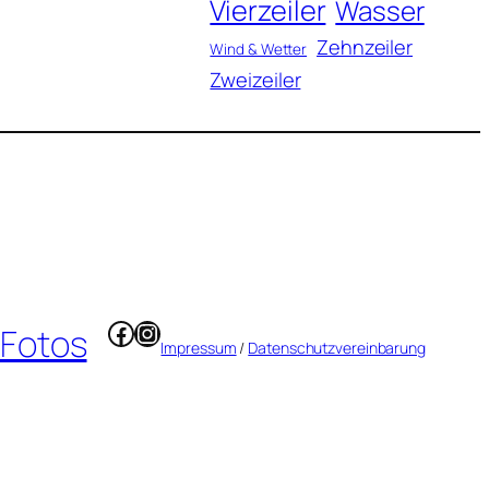
Vierzeiler
Wasser
Zehnzeiler
Wind & Wetter
Zweizeiler
Facebook
Instagram
 Fotos
Impressum
/
Datenschutzvereinbarung