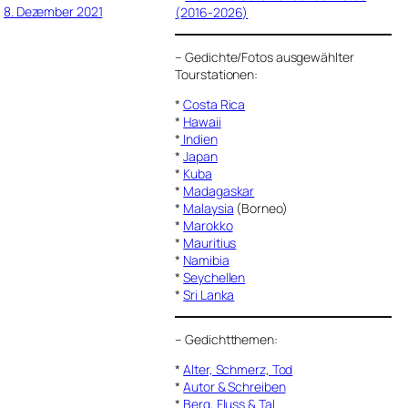
8. Dezember 2021
(2016-2026)
–
Gedichte/Fotos ausgewählter
Tourstationen:
*
Costa Rica
*
Hawaii
*
Indien
*
Japan
*
Kuba
*
Madagaskar
*
Malaysia
(Borneo)
*
Marokko
*
Mauritius
*
Namibia
*
Seychellen
*
Sri Lanka
–
Gedichtthemen
:
*
Alter, Schmerz, Tod
*
Autor & Schreiben
*
Berg, Fluss & Tal