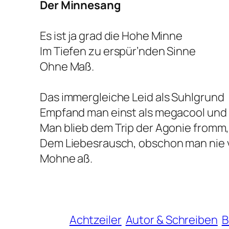
Der Minnesang
Es ist ja grad die Hohe Minne
Im Tiefen zu erspür’nden Sinne
Ohne Maß.
Das immergleiche Leid als Suhlgrund
Empfand man einst als megacool und
Man blieb dem Trip der Agonie fromm
Dem Liebesrausch, obschon man nie
Mohne aß.
Achtzeiler
Autor & Schreiben
B