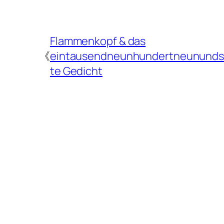
Flammenkopf & das
《
eintausendneunhundertneununds
te Gedicht