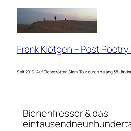
Zum
Inhalt
springen
Frank Klötgen – Post Poetry
Seit 2016. Auf Globetrotter-Slam-Tour durch bislang 38 Lände
Bienenfresser & das
eintausendneunhunderta