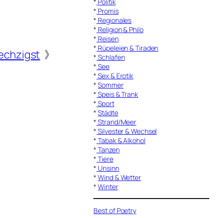
*
Politik
*
Promis
*
Regionales
*
Religion & Philo
*
Reisen
*
Rüpeleien & Tiraden
echzigst
》
*
Schlafen
*
See
*
Sex & Erotik
*
Sommer
*
Speis & Trank
*
Sport
*
Städte
*
Strand/Meer
*
Silvester & Wechsel
*
Tabak & Alkohol
*
Tanzen
*
Tiere
*
Unsinn
*
Wind & Wetter
*
Winter
Best of Poetry