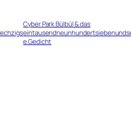
Cyber Park Bülbül & das
echzigs
eintausendneunhundertsiebenunds
e Gedicht