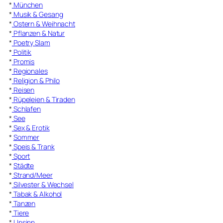
*
München
*
Musik & Gesang
*
Ostern & Weihnacht
*
Pflanzen & Natur
*
Poetry Slam
*
Politik
*
Promis
*
Regionales
*
Religion & Philo
*
Reisen
*
Rüpeleien & Tiraden
*
Schlafen
*
See
*
Sex & Erotik
*
Sommer
*
Speis & Trank
*
Sport
*
Städte
*
Strand/Meer
*
Silvester & Wechsel
*
Tabak & Alkohol
*
Tanzen
*
Tiere
*
Unsinn