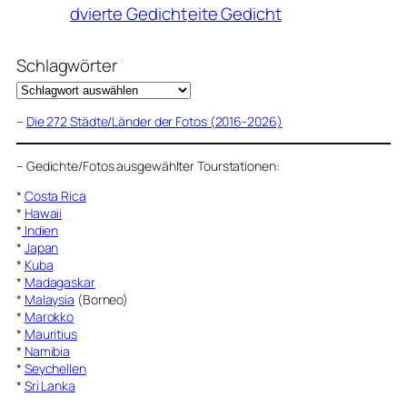
dvierte Gedicht
eite Gedicht
Schlagwörter
–
Die 272 Städte/Länder der Fotos (2016-2026)
–
Gedichte/Fotos ausgewählter Tourstationen:
*
Costa Rica
*
Hawaii
*
Indien
*
Japan
*
Kuba
*
Madagaskar
*
Malaysia
(Borneo)
*
Marokko
*
Mauritius
*
Namibia
*
Seychellen
*
Sri Lanka