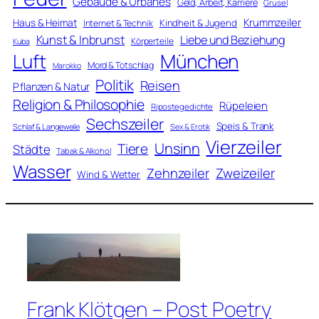
Gebäude & Urbanes
Geld, Arbeit, Karriere
Grusel
Krummzeiler
Haus & Heimat
Kindheit & Jugend
Internet & Technik
Kunst & Inbrunst
Liebe und Beziehung
Körperteile
Kuba
Luft
München
Mord & Totschlag
Marokko
Politik
Reisen
Pflanzen & Natur
Religion & Philosophie
Rüpeleien
Ripostegedichte
Sechszeiler
Speis & Trank
Schlaf & Langeweile
Sex & Erotik
Vierzeiler
Unsinn
Tiere
Städte
Tabak & Alkohol
Wasser
Zweizeiler
Zehnzeiler
Wind & Wetter
Frank Klötgen – Post Poetry