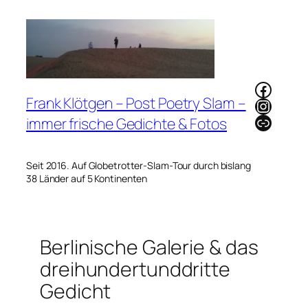
Zum
Inhalt
springen
Faceb
Frank Klötgen – Post Poetry Slam –
Instag
Link
immer frische Gedichte & Fotos
Seit 2016. Auf Globetrotter-Slam-Tour durch bislang
38 Länder auf 5 Kontinenten
Berlinische Galerie & das
dreihundertunddritte
Gedicht