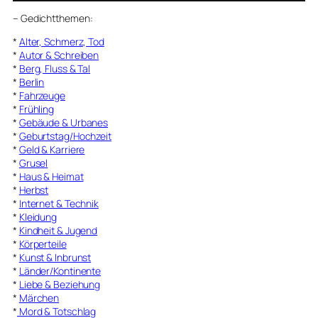
–
Gedichtthemen
:
*
Alter, Schmerz, Tod
*
Autor & Schreiben
*
Berg, Fluss & Tal
*
Berlin
*
Fahrzeuge
*
Frühling
*
Gebäude & Urbanes
*
Geburtstag/Hochzeit
*
Geld & Karriere
*
Grusel
*
Haus & Heimat
*
Herbst
*
Internet & Technik
*
Kleidung
*
Kindheit & Jugend
*
Körperteile
*
Kunst & Inbrunst
*
Länder/Kontinente
*
Liebe & Beziehung
*
Märchen
*
Mord & Totschlag