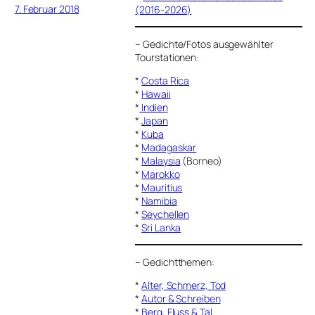
7. Februar 2018
(2016-2026)
–
Gedichte/Fotos ausgewählter
Tourstationen:
*
Costa Rica
*
Hawaii
*
Indien
*
Japan
*
Kuba
*
Madagaskar
*
Malaysia
(Borneo)
*
Marokko
*
Mauritius
*
Namibia
*
Seychellen
*
Sri Lanka
–
Gedichtthemen
:
*
Alter, Schmerz, Tod
*
Autor & Schreiben
*
Berg, Fluss & Tal