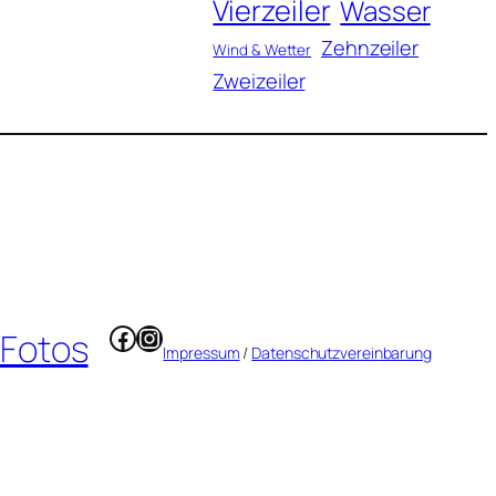
Vierzeiler
Wasser
Zehnzeiler
Wind & Wetter
Zweizeiler
Facebook
Instagram
 Fotos
Impressum
/
Datenschutzvereinbarung