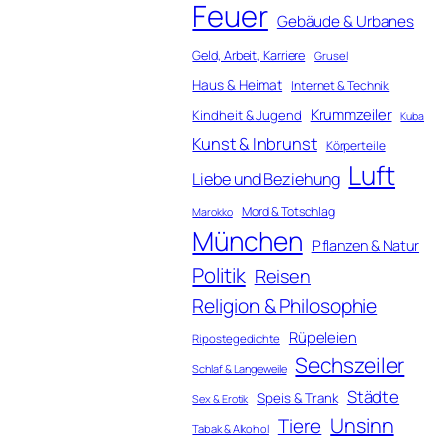
Feuer
Gebäude & Urbanes
Geld, Arbeit, Karriere
Grusel
Haus & Heimat
Internet & Technik
Krummzeiler
Kindheit & Jugend
Kuba
Kunst & Inbrunst
Körperteile
Luft
Liebe und Beziehung
Mord & Totschlag
Marokko
München
Pflanzen & Natur
Politik
Reisen
Religion & Philosophie
Rüpeleien
Ripostegedichte
Sechszeiler
Schlaf & Langeweile
Städte
Speis & Trank
Sex & Erotik
Unsinn
Tiere
Tabak & Alkohol