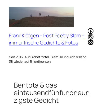
Zum
Inhalt
springen
Faceb
Frank Klötgen – Post Poetry Slam –
Instag
Link
immer frische Gedichte & Fotos
Seit 2016. Auf Globetrotter-Slam-Tour durch bislang
38 Länder auf 5 Kontinenten
Bentota & das
eintausendfünfundneun
zigste Gedicht