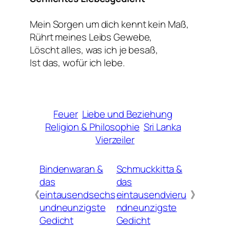
Mein Sorgen um dich kennt kein Maß,
Rührt meines Leibs Gewebe,
Löscht alles, was ich je besaß,
Ist das, wofür ich lebe.
Feuer
Liebe und Beziehung
Religion & Philosophie
Sri Lanka
Vierzeiler
Bindenwaran &
Schmuckkitta &
das
das
《
eintausendsechs
eintausendvieru
》
undneunzigste
ndneunzigste
Gedicht
Gedicht