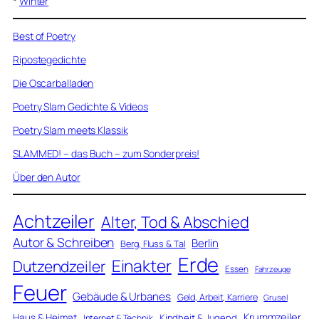
*
Winter
Best of Poetry
Ripostegedichte
Die Oscarballaden
Poetry Slam Gedichte & Videos
Poetry Slam meets Klassik
SLAMMED! – das Buch – zum Sonderpreis!
Über den Autor
Achtzeiler
Alter, Tod & Abschied
Autor & Schreiben
Berlin
Berg, Fluss & Tal
Erde
Einakter
Dutzendzeiler
Essen
Fahrzeuge
Feuer
Gebäude & Urbanes
Geld, Arbeit, Karriere
Grusel
Krummzeiler
Haus & Heimat
Kindheit & Jugend
Internet & Technik