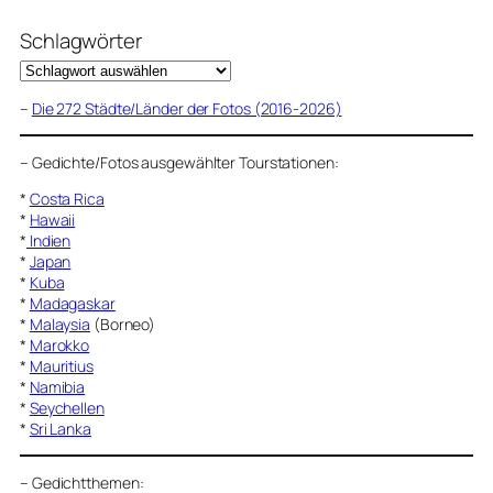
Schlagwörter
–
Die 272 Städte/Länder der Fotos (2016-2026)
–
Gedichte/Fotos ausgewählter Tourstationen:
*
Costa Rica
*
Hawaii
*
Indien
*
Japan
*
Kuba
*
Madagaskar
*
Malaysia
(Borneo)
*
Marokko
*
Mauritius
*
Namibia
*
Seychellen
*
Sri Lanka
–
Gedichtthemen
: