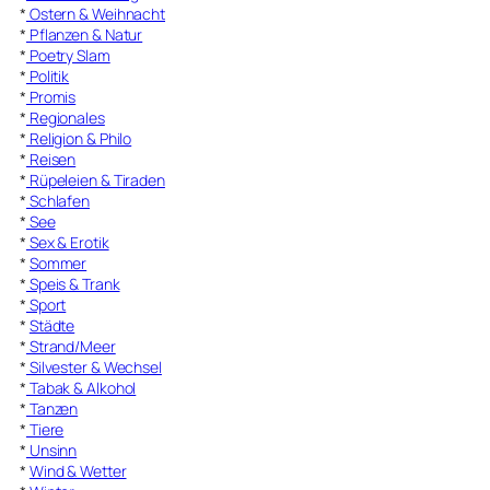
*
Ostern & Weihnacht
*
Pflanzen & Natur
*
Poetry Slam
*
Politik
*
Promis
*
Regionales
*
Religion & Philo
*
Reisen
*
Rüpeleien & Tiraden
*
Schlafen
*
See
*
Sex & Erotik
*
Sommer
*
Speis & Trank
*
Sport
*
Städte
*
Strand/Meer
*
Silvester & Wechsel
*
Tabak & Alkohol
*
Tanzen
*
Tiere
*
Unsinn
*
Wind & Wetter