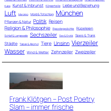
Kunst & Inbrunst
Liebe und Beziehung
Körperteile
Kuba
Luft
München
Mord & Totschlag
Marokko
Politik
Reisen
Pflanzen & Natur
Religion & Philosophie
Rüpeleien
Ripostegedichte
Sechszeiler
Speis & Trank
Schlaf & Langeweile
Sex & Erotik
Vierzeiler
Unsinn
Tiere
Städte
Tabak & Alkohol
Wasser
Zweizeiler
Zehnzeiler
Wind & Wetter
Frank Klötgen – Post Poetry
Slam – immer frische