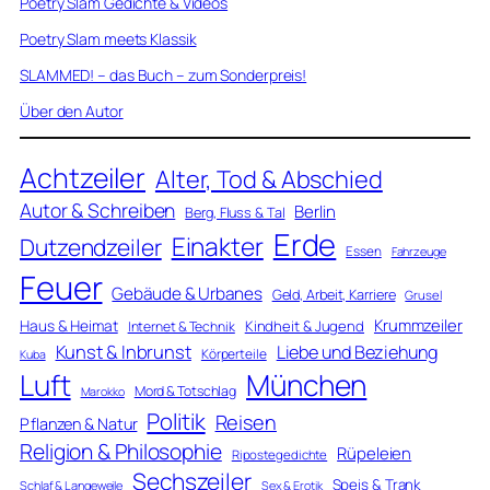
Poetry Slam Gedichte & Videos
Poetry Slam meets Klassik
SLAMMED! – das Buch – zum Sonderpreis!
Über den Autor
Achtzeiler
Alter, Tod & Abschied
Autor & Schreiben
Berlin
Berg, Fluss & Tal
Erde
Einakter
Dutzendzeiler
Essen
Fahrzeuge
Feuer
Gebäude & Urbanes
Geld, Arbeit, Karriere
Grusel
Krummzeiler
Haus & Heimat
Kindheit & Jugend
Internet & Technik
Kunst & Inbrunst
Liebe und Beziehung
Körperteile
Kuba
Luft
München
Mord & Totschlag
Marokko
Politik
Reisen
Pflanzen & Natur
Religion & Philosophie
Rüpeleien
Ripostegedichte
Sechszeiler
Speis & Trank
Schlaf & Langeweile
Sex & Erotik