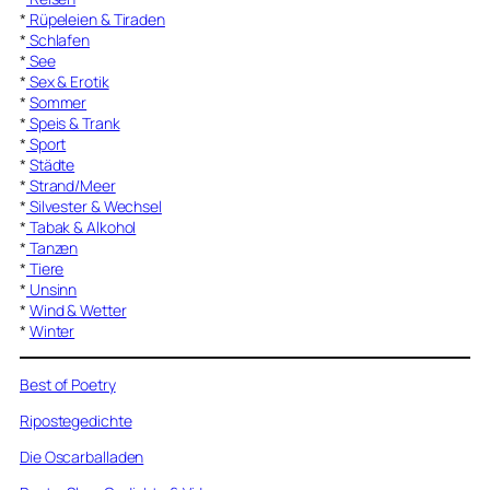
*
Rüpeleien & Tiraden
*
Schlafen
*
See
*
Sex & Erotik
*
Sommer
*
Speis & Trank
*
Sport
*
Städte
*
Strand/Meer
*
Silvester & Wechsel
*
Tabak & Alkohol
*
Tanzen
*
Tiere
*
Unsinn
*
Wind & Wetter
*
Winter
Best of Poetry
Ripostegedichte
Die Oscarballaden