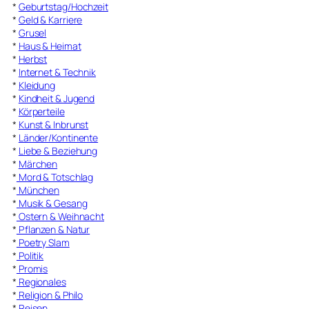
*
Geburtstag/Hochzeit
*
Geld & Karriere
*
Grusel
*
Haus & Heimat
*
Herbst
*
Internet & Technik
*
Kleidung
*
Kindheit & Jugend
*
Körperteile
*
Kunst & Inbrunst
*
Länder/Kontinente
*
Liebe & Beziehung
*
Märchen
*
Mord & Totschlag
*
München
*
Musik & Gesang
*
Ostern & Weihnacht
*
Pflanzen & Natur
*
Poetry Slam
*
Politik
*
Promis
*
Regionales
*
Religion & Philo
*
Reisen