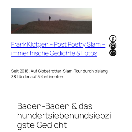
Zum
Inhalt
springen
Faceb
Frank Klötgen – Post Poetry Slam –
Instag
Link
immer frische Gedichte & Fotos
Seit 2016. Auf Globetrotter-Slam-Tour durch bislang
38 Länder auf 5 Kontinenten
Baden-Baden & das
hundertsiebenundsiebzi
gste Gedicht