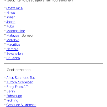
–
Gedichte/Fotos ausgewählter Tourstationen:
*
Costa Rica
*
Hawaii
*
Indien
*
Japan
*
Kuba
*
Madagaskar
*
Malaysia
(Borneo)
*
Marokko
*
Mauritius
*
Namibia
*
Seychellen
*
Sri Lanka
–
Gedichtthemen
:
*
Alter, Schmerz, Tod
*
Autor & Schreiben
*
Berg, Fluss & Tal
*
Berlin
*
Fahrzeuge
*
Frühling
*
Gebäude & Urbanes