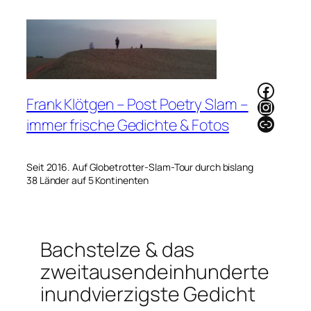
Zum
Inhalt
springen
Faceb
Frank Klötgen – Post Poetry Slam –
Instag
Link
immer frische Gedichte & Fotos
Seit 2016. Auf Globetrotter-Slam-Tour durch bislang
38 Länder auf 5 Kontinenten
Bachstelze & das
zweitausendeinhunderte
inundvierzigste Gedicht