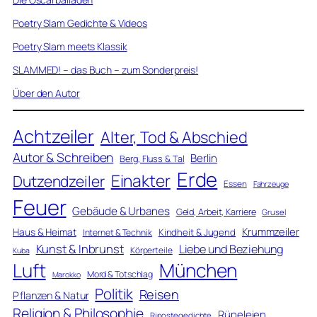
Poetry Slam Gedichte & Videos
Poetry Slam meets Klassik
SLAMMED! – das Buch – zum Sonderpreis!
Über den Autor
Achtzeiler
Alter, Tod & Abschied
Autor & Schreiben
Berlin
Berg, Fluss & Tal
Erde
Einakter
Dutzendzeiler
Essen
Fahrzeuge
Feuer
Gebäude & Urbanes
Geld, Arbeit, Karriere
Grusel
Krummzeiler
Haus & Heimat
Kindheit & Jugend
Internet & Technik
Kunst & Inbrunst
Liebe und Beziehung
Körperteile
Kuba
Luft
München
Mord & Totschlag
Marokko
Politik
Reisen
Pflanzen & Natur
Religion & Philosophie
Rüpeleien
Ripostegedichte