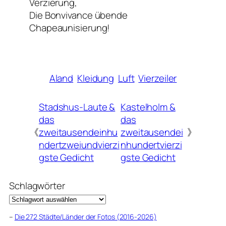
Verzierung,
Die Bonvivance übende
Chapeaunisierung!
Aland
Kleidung
Luft
Vierzeiler
Stadshus-Laute &
Kastelholm &
das
das
《
zweitausendeinhu
zweitausendei
》
ndertzweiundvierzi
nhundertvierzi
gste Gedicht
gste Gedicht
Schlagwörter
–
Die 272 Städte/Länder der Fotos (2016-2026)