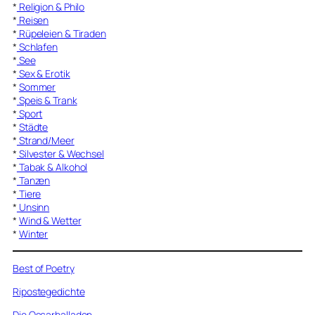
*
Religion & Philo
*
Reisen
*
Rüpeleien & Tiraden
*
Schlafen
*
See
*
Sex & Erotik
*
Sommer
*
Speis & Trank
*
Sport
*
Städte
*
Strand/Meer
*
Silvester & Wechsel
*
Tabak & Alkohol
*
Tanzen
*
Tiere
*
Unsinn
*
Wind & Wetter
*
Winter
Best of Poetry
Ripostegedichte
Die Oscarballaden