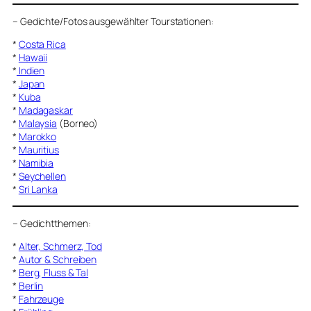
–
Gedichte/Fotos ausgewählter Tourstationen:
*
Costa Rica
*
Hawaii
*
Indien
*
Japan
*
Kuba
*
Madagaskar
*
Malaysia
(Borneo)
*
Marokko
*
Mauritius
*
Namibia
*
Seychellen
*
Sri Lanka
–
Gedichtthemen
:
*
Alter, Schmerz, Tod
*
Autor & Schreiben
*
Berg, Fluss & Tal
*
Berlin
*
Fahrzeuge