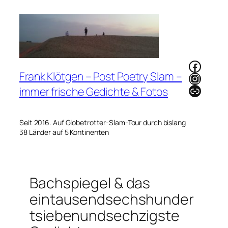
Zum
Inhalt
springen
Faceb
Frank Klötgen – Post Poetry Slam –
Instag
Link
immer frische Gedichte & Fotos
Seit 2016. Auf Globetrotter-Slam-Tour durch bislang
38 Länder auf 5 Kontinenten
Bachspiegel & das
eintausendsechshunder
tsiebenundsechzigste