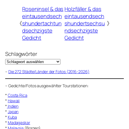
Roseninsel & das
Holzfäller & das
eintausendsech
eintausendsech
《
shundertachtun
shundertsechsu
》
dsechzigste
ndsechzigste
Gedicht
Gedicht
Schlagwörter
–
Die 272 Städte/Länder der Fotos (2016-2026)
–
Gedichte/Fotos ausgewählter Tourstationen:
*
Costa Rica
*
Hawaii
*
Indien
*
Japan
*
Kuba
*
Madagaskar
*
Malaysia
(Borneo)