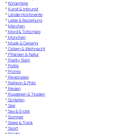
*
Körperteile
*
Kunst & Inbrunst
*
Länder/Kontinente
*
Liebe & Beziehung
*
Märchen
*
Mord & Totschlag
*
München
*
Musik & Gesang
*
Ostern & Weihnacht
*
Pflanzen & Natur
*
Poetry Slam
*
Politik
*
Promis
*
Regionales
*
Religion & Philo
*
Reisen
*
Rüpeleien & Tiraden
*
Schlafen
*
See
*
Sex & Erotik
*
Sommer
*
Speis & Trank
*
Sport
*
Städte