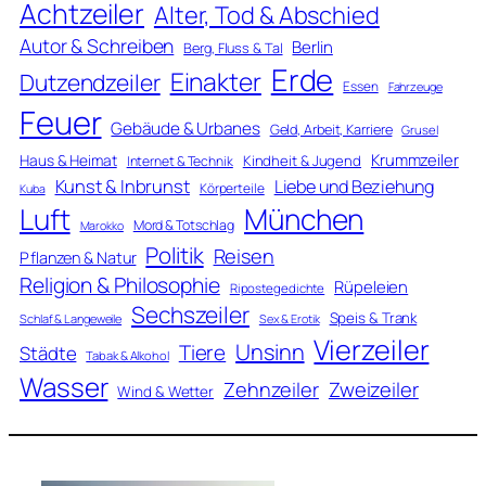
Achtzeiler
Alter, Tod & Abschied
Autor & Schreiben
Berlin
Berg, Fluss & Tal
Erde
Einakter
Dutzendzeiler
Essen
Fahrzeuge
Feuer
Gebäude & Urbanes
Geld, Arbeit, Karriere
Grusel
Krummzeiler
Haus & Heimat
Kindheit & Jugend
Internet & Technik
Kunst & Inbrunst
Liebe und Beziehung
Körperteile
Kuba
Luft
München
Mord & Totschlag
Marokko
Politik
Reisen
Pflanzen & Natur
Religion & Philosophie
Rüpeleien
Ripostegedichte
Sechszeiler
Speis & Trank
Schlaf & Langeweile
Sex & Erotik
Vierzeiler
Unsinn
Tiere
Städte
Tabak & Alkohol
Wasser
Zweizeiler
Zehnzeiler
Wind & Wetter