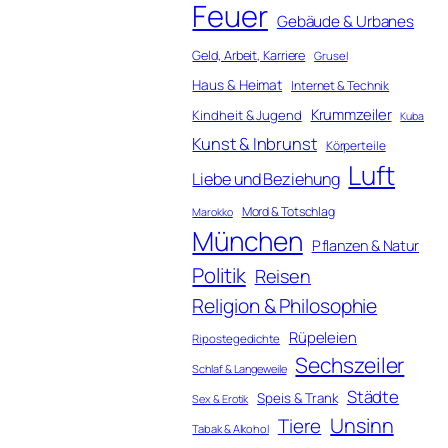
Feuer
Gebäude & Urbanes
Geld, Arbeit, Karriere
Grusel
Haus & Heimat
Internet & Technik
Krummzeiler
Kindheit & Jugend
Kuba
Kunst & Inbrunst
Körperteile
Luft
Liebe und Beziehung
Mord & Totschlag
Marokko
München
Pflanzen & Natur
Politik
Reisen
Religion & Philosophie
Rüpeleien
Ripostegedichte
Sechszeiler
Schlaf & Langeweile
Städte
Speis & Trank
Sex & Erotik
Unsinn
Tiere
Tabak & Alkohol