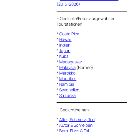
(2016-2026)
–
Gedichte/Fotos ausgewählter
Tourstationen:
*
Costa Rica
*
Hawaii
*
Indien
*
Japan
*
Kuba
*
Madagaskar
*
Malaysia
(Borneo)
*
Marokko
*
Mauritius
*
Namibia
*
Seychellen
*
Sri Lanka
–
Gedichtthemen
:
*
Alter, Schmerz, Tod
*
Autor & Schreiben
*
Berg, Fluss & Tal