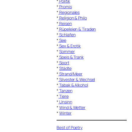
*
Politik
*
Promis
*
Regionales
*
Religion & Philo
*
Reisen
*
Rüpeleien & Tiraden
*
Schlafen
*
See
*
Sex & Erotik
*
Sommer
*
Speis & Trank
*
Sport
*
Städte
*
Strand/Meer
*
Silvester & Wechsel
*
Tabak & Alkohol
*
Tanzen
*
Tiere
*
Unsinn
*
Wind & Wetter
*
Winter
Best of Poetry