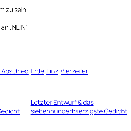
am zu sein
t an „NEIN“
& Abschied
Erde
Linz
Vierzeiler
Letzter Entwurf & das
Gedicht
siebenhundertvierzigste Gedicht