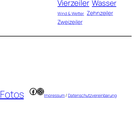
Vierzeiler
Wasser
Zehnzeiler
Wind & Wetter
Zweizeiler
Facebook
Instagram
 Fotos
Impressum
/
Datenschutzvereinbarung