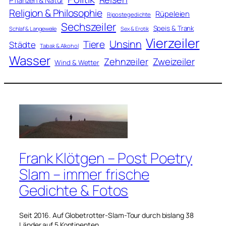
Pflanzen & Natur
Religion & Philosophie
Rüpeleien
Ripostegedichte
Sechszeiler
Speis & Trank
Schlaf & Langeweile
Sex & Erotik
Vierzeiler
Unsinn
Tiere
Städte
Tabak & Alkohol
Wasser
Zweizeiler
Zehnzeiler
Wind & Wetter
Frank Klötgen – Post Poetry
Slam – immer frische
Gedichte & Fotos
Seit 2016. Auf Globetrotter-Slam-Tour durch bislang 38
Länder auf 5 Kontinenten