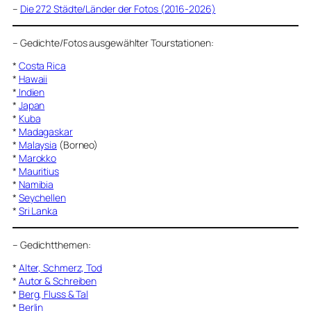
–
Die 272 Städte/Länder der Fotos (2016-2026)
–
Gedichte/Fotos ausgewählter Tourstationen:
*
Costa Rica
*
Hawaii
*
Indien
*
Japan
*
Kuba
*
Madagaskar
*
Malaysia
(Borneo)
*
Marokko
*
Mauritius
*
Namibia
*
Seychellen
*
Sri Lanka
–
Gedichtthemen
:
*
Alter, Schmerz, Tod
*
Autor & Schreiben
*
Berg, Fluss & Tal
*
Berlin