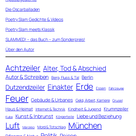
Die Oscarballaden
Poetry Slam Gedichte & Videos
Poetry Slam meets Klassik
SLAMMED! – das Buch – zum Sonderpreis!
Über den Autor
Achtzeiler
Alter, Tod & Abschied
Autor & Schreiben
Berlin
Berg, Fluss & Tal
Erde
Einakter
Dutzendzeiler
Essen
Fahrzeuge
Feuer
Gebäude & Urbanes
Geld, Arbeit, Karriere
Grusel
Krummzeiler
Haus & Heimat
Kindheit & Jugend
Internet & Technik
Kunst & Inbrunst
Liebe und Beziehung
Körperteile
Kuba
Luft
München
Mord & Totschlag
Marokko
Politik
Reisen