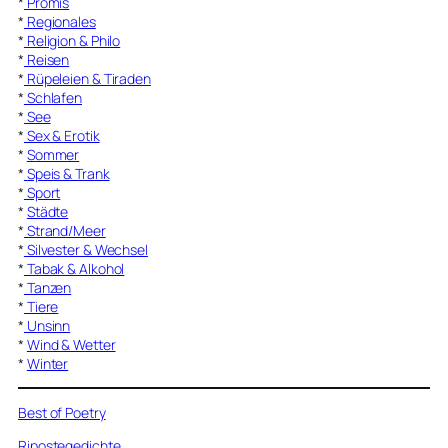
*
Promis
*
Regionales
*
Religion & Philo
*
Reisen
*
Rüpeleien & Tiraden
*
Schlafen
*
See
*
Sex & Erotik
*
Sommer
*
Speis & Trank
*
Sport
*
Städte
*
Strand/Meer
*
Silvester & Wechsel
*
Tabak & Alkohol
*
Tanzen
*
Tiere
*
Unsinn
*
Wind & Wetter
*
Winter
Best of Poetry
Ripostegedichte