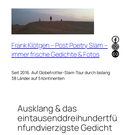
Zum
Inhalt
springen
Faceb
Frank Klötgen – Post Poetry Slam –
Instag
Link
immer frische Gedichte & Fotos
Seit 2016. Auf Globetrotter-Slam-Tour durch bislang
38 Länder auf 5 Kontinenten
Ausklang & das
eintausenddreihundertfü
nfundvierzigste Gedicht