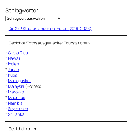
Schlagwörter
–
Die 272 Städte/Länder der Fotos (2016-2026)
–
Gedichte/Fotos ausgewählter Tourstationen:
*
Costa Rica
*
Hawaii
*
Indien
*
Japan
*
Kuba
*
Madagaskar
*
Malaysia
(Borneo)
*
Marokko
*
Mauritius
*
Namibia
*
Seychellen
*
Sri Lanka
–
Gedichtthemen
: