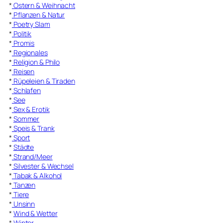
*
Ostern & Weihnacht
*
Pflanzen & Natur
*
Poetry Slam
*
Politik
*
Promis
*
Regionales
*
Religion & Philo
*
Reisen
*
Rüpeleien & Tiraden
*
Schlafen
*
See
*
Sex & Erotik
*
Sommer
*
Speis & Trank
*
Sport
*
Städte
*
Strand/Meer
*
Silvester & Wechsel
*
Tabak & Alkohol
*
Tanzen
*
Tiere
*
Unsinn
*
Wind & Wetter
*
Winter