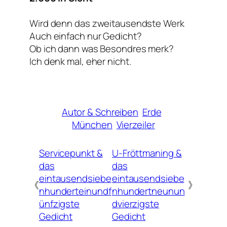
Wird denn das zweitausendste Werk
Auch einfach nur Gedicht?
Ob ich dann was Besondres merk?
Ich denk mal, eher nicht.
Autor & Schreiben
Erde
München
Vierzeiler
Servicepunkt &
U-Fröttmaning &
das
das
eintausendsiebe
eintausendsiebe
《
》
nhunderteinundf
nhundertneunun
ünfzigste
dvierzigste
Gedicht
Gedicht