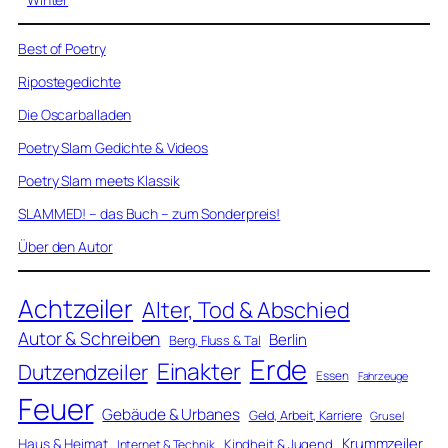
Best of Poetry
Ripostegedichte
Die Oscarballaden
Poetry Slam Gedichte & Videos
Poetry Slam meets Klassik
SLAMMED! – das Buch – zum Sonderpreis!
Über den Autor
Achtzeiler
Alter, Tod & Abschied
Autor & Schreiben
Berlin
Berg, Fluss & Tal
Erde
Einakter
Dutzendzeiler
Essen
Fahrzeuge
Feuer
Gebäude & Urbanes
Geld, Arbeit, Karriere
Grusel
Krummzeiler
Haus & Heimat
Kindheit & Jugend
Internet & Technik