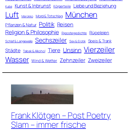
Kunst & Inbrunst
Liebe und Beziehung
Körperteile
Kuba
Luft
München
Mord & Totschlag
Marokko
Politik
Reisen
Pflanzen & Natur
Religion & Philosophie
Rüpeleien
Ripostegedichte
Sechszeiler
Speis & Trank
Schlaf & Langeweile
Sex & Erotik
Vierzeiler
Unsinn
Tiere
Städte
Tabak & Alkohol
Wasser
Zweizeiler
Zehnzeiler
Wind & Wetter
Frank Klötgen – Post Poetry
Slam – immer frische