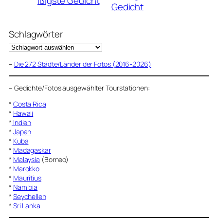
ißigste Gedicht
Gedicht
Schlagwörter
–
Die 272 Städte/Länder der Fotos (2016-2026)
–
Gedichte/Fotos ausgewählter Tourstationen:
*
Costa Rica
*
Hawaii
*
Indien
*
Japan
*
Kuba
*
Madagaskar
*
Malaysia
(Borneo)
*
Marokko
*
Mauritius
*
Namibia
*
Seychellen
*
Sri Lanka