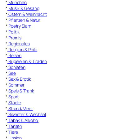
*
München
*
Musik & Gesang
*
Ostern & Weihnacht
*
Pflanzen & Natur
*
Poetry Slam
*
Politik
*
Promis
*
Regionales
*
Religion & Philo
*
Reisen
*
Rüpeleien & Tiraden
*
Schlafen
*
See
*
Sex & Erotik
*
Sommer
*
Speis & Trank
*
Sport
*
Städte
*
Strand/Meer
*
Silvester & Wechsel
*
Tabak & Alkohol
*
Tanzen
*
Tiere
*
Unsinn