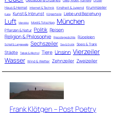
Gebäude & Urbanes
Geld, Arbeit, Karriere
Grusel
Krummzeiler
Haus & Heimat
Kindheit & Jugend
Internet & Technik
Kunst & Inbrunst
Liebe und Beziehung
Körperteile
Kuba
Luft
München
Mord & Totschlag
Marokko
Politik
Reisen
Pflanzen & Natur
Religion & Philosophie
Rüpeleien
Ripostegedichte
Sechszeiler
Speis & Trank
Schlaf & Langeweile
Sex & Erotik
Vierzeiler
Unsinn
Tiere
Städte
Tabak & Alkohol
Wasser
Zweizeiler
Zehnzeiler
Wind & Wetter
Frank Klötgen – Post Poetry