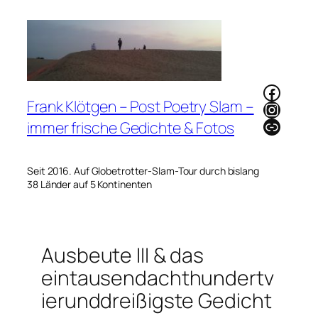
Zum
Inhalt
springen
Faceb
Frank Klötgen – Post Poetry Slam –
Instag
Link
immer frische Gedichte & Fotos
Seit 2016. Auf Globetrotter-Slam-Tour durch bislang
38 Länder auf 5 Kontinenten
Ausbeute III & das
eintausendachthundertv
ierunddreißigste Gedicht