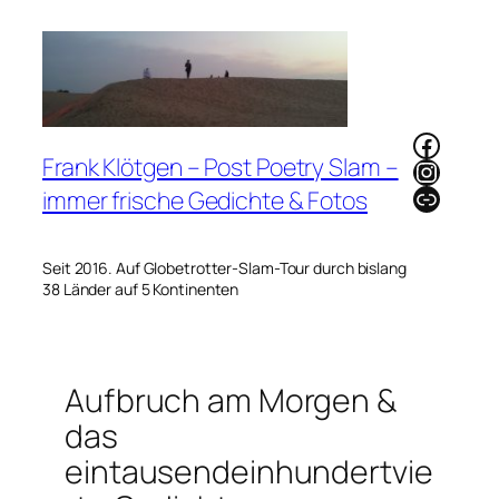
Zum
Inhalt
springen
Faceb
Frank Klötgen – Post Poetry Slam –
Instag
Link
immer frische Gedichte & Fotos
Seit 2016. Auf Globetrotter-Slam-Tour durch bislang
38 Länder auf 5 Kontinenten
Aufbruch am Morgen &
das
eintausendeinhundertvie