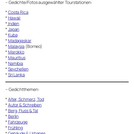
–
Gedichte/Fotos ausgewählter Tourstationen:
*
Costa Rica
*
Hawaii
*
Indien
*
Japan
*
Kuba
*
Madagaskar
*
Malaysia
(Borneo)
*
Marokko
*
Mauritius
*
Namibia
*
Seychellen
*
Sri Lanka
–
Gedichtthemen
:
*
Alter, Schmerz, Tod
*
Autor & Schreiben
*
Berg, Fluss & Tal
*
Berlin
*
Fahrzeuge
*
Frühling
*
Gebäude & Urbanes