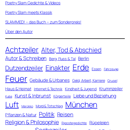
Poetry Slam Gedichte & Videos
Poetry Slam meets Klassik
SLAMMED! – das Buch – zum Sonderpreis!
Über den Autor
Achtzeiler
Alter, Tod & Abschied
Autor & Schreiben
Berlin
Berg, Fluss & Tal
Erde
Einakter
Dutzendzeiler
Essen
Fahrzeuge
Feuer
Gebäude & Urbanes
Geld, Arbeit, Karriere
Grusel
Krummzeiler
Haus & Heimat
Kindheit & Jugend
Internet & Technik
Kunst & Inbrunst
Liebe und Beziehung
Körperteile
Kuba
Luft
München
Mord & Totschlag
Marokko
Politik
Reisen
Pflanzen & Natur
Religion & Philosophie
Rüpeleien
Ripostegedichte
Sechszeiler