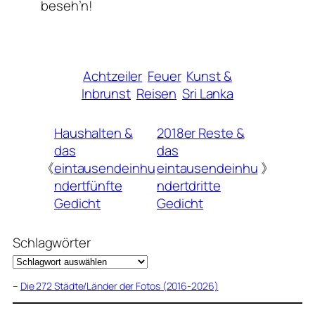
beseh’n!
Achtzeiler
Feuer
Kunst &
Inbrunst
Reisen
Sri Lanka
Haushalten &
2018er Reste &
das
das
《
eintausendeinhu
eintausendeinhu
》
ndertfünfte
ndertdritte
Gedicht
Gedicht
Schlagwörter
–
Die 272 Städte/Länder der Fotos (2016-2026)