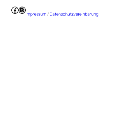
Facebook
Instagram
Impressum
/
Datenschutzvereinbarung