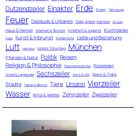
Erde
Einakter
Dutzendzeiler
Essen
Fahrzeuge
Feuer
Gebäude & Urbanes
Geld, Arbeit, Karriere
Grusel
Krummzeiler
Haus & Heimat
Kindheit & Jugend
Internet & Technik
Kunst & Inbrunst
Liebe und Beziehung
Körperteile
Kuba
Luft
München
Mord & Totschlag
Marokko
Politik
Reisen
Pflanzen & Natur
Religion & Philosophie
Rüpeleien
Ripostegedichte
Sechszeiler
Speis & Trank
Schlaf & Langeweile
Sex & Erotik
Vierzeiler
Unsinn
Tiere
Städte
Tabak & Alkohol
Wasser
Zweizeiler
Zehnzeiler
Wind & Wetter