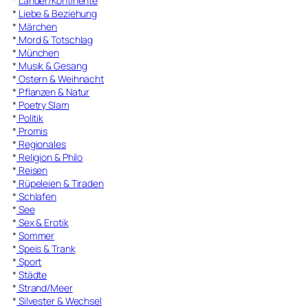
*
Länder/Kontinente
*
Liebe & Beziehung
*
Märchen
*
Mord & Totschlag
*
München
*
Musik & Gesang
*
Ostern & Weihnacht
*
Pflanzen & Natur
*
Poetry Slam
*
Politik
*
Promis
*
Regionales
*
Religion & Philo
*
Reisen
*
Rüpeleien & Tiraden
*
Schlafen
*
See
*
Sex & Erotik
*
Sommer
*
Speis & Trank
*
Sport
*
Städte
*
Strand/Meer
*
Silvester & Wechsel