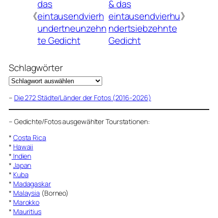
das
& das
《
eintausendvierh
eintausendvierhu
》
undertneunzehn
ndertsiebzehnte
te Gedicht
Gedicht
Schlagwörter
–
Die 272 Städte/Länder der Fotos (2016-2026)
–
Gedichte/Fotos ausgewählter Tourstationen:
*
Costa Rica
*
Hawaii
*
Indien
*
Japan
*
Kuba
*
Madagaskar
*
Malaysia
(Borneo)
*
Marokko
*
Mauritius