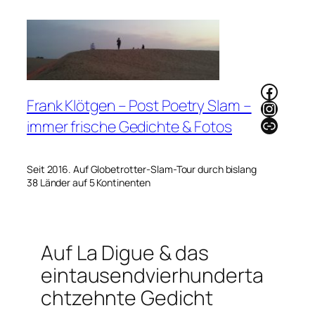
Zum
Inhalt
springen
Faceb
Frank Klötgen – Post Poetry Slam –
Instag
Link
immer frische Gedichte & Fotos
Seit 2016. Auf Globetrotter-Slam-Tour durch bislang
38 Länder auf 5 Kontinenten
Auf La Digue & das
eintausendvierhunderta
chtzehnte Gedicht