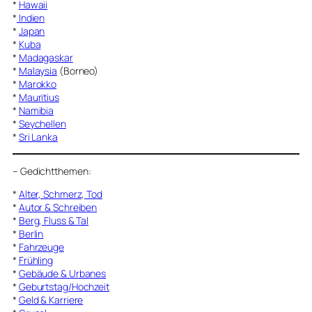
*
Hawaii
*
Indien
*
Japan
*
Kuba
*
Madagaskar
*
Malaysia
(Borneo)
*
Marokko
*
Mauritius
*
Namibia
*
Seychellen
*
Sri Lanka
–
Gedichtthemen
:
*
Alter, Schmerz, Tod
*
Autor & Schreiben
*
Berg, Fluss & Tal
*
Berlin
*
Fahrzeuge
*
Frühling
*
Gebäude & Urbanes
*
Geburtstag/Hochzeit
*
Geld & Karriere