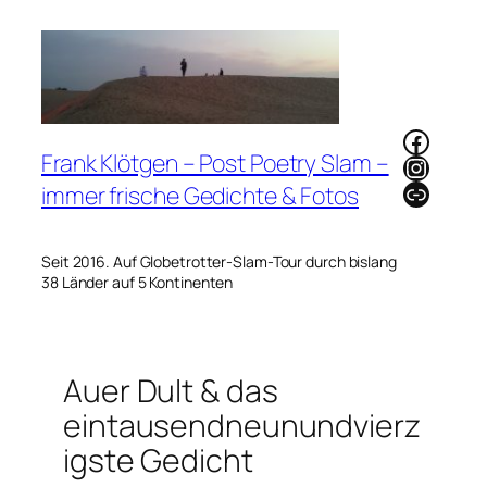
Zum
Inhalt
springen
Faceb
Frank Klötgen – Post Poetry Slam –
Instag
Link
immer frische Gedichte & Fotos
Seit 2016. Auf Globetrotter-Slam-Tour durch bislang
38 Länder auf 5 Kontinenten
Auer Dult & das
eintausendneunundvierz
igste Gedicht