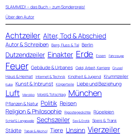
SLAMMED! – das Buch – zum Sonderpreis!
Über den Autor
Achtzeiler
Alter, Tod & Abschied
Autor & Schreiben
Berlin
Berg, Fluss & Tal
Erde
Einakter
Dutzendzeiler
Essen
Fahrzeuge
Feuer
Gebäude & Urbanes
Geld, Arbeit, Karriere
Grusel
Krummzeiler
Haus & Heimat
Kindheit & Jugend
Internet & Technik
Kunst & Inbrunst
Liebe und Beziehung
Körperteile
Kuba
Luft
München
Mord & Totschlag
Marokko
Politik
Reisen
Pflanzen & Natur
Religion & Philosophie
Rüpeleien
Ripostegedichte
Sechszeiler
Speis & Trank
Schlaf & Langeweile
Sex & Erotik
Vierzeiler
Unsinn
Tiere
Städte
Tabak & Alkohol