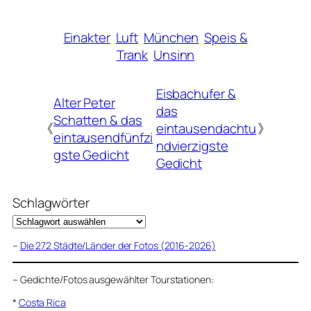
Einakter
Luft
München
Speis &
Trank
Unsinn
Eisbachufer &
Alter Peter
das
Schatten & das
《
eintausendachtu
》
eintausendfünfzi
ndvierzigste
gste Gedicht
Gedicht
Schlagwörter
–
Die 272 Städte/Länder der Fotos (2016-2026)
–
Gedichte/Fotos ausgewählter Tourstationen:
*
Costa Rica