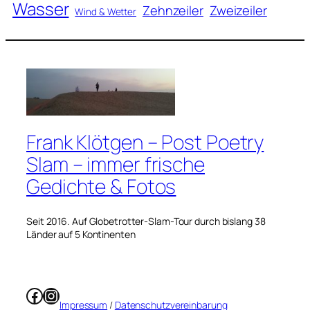
Wasser
Zweizeiler
Zehnzeiler
Wind & Wetter
Frank Klötgen – Post Poetry
Slam – immer frische
Gedichte & Fotos
Seit 2016. Auf Globetrotter-Slam-Tour durch bislang 38
Länder auf 5 Kontinenten
Facebook
Instagram
Impressum
/
Datenschutzvereinbarung