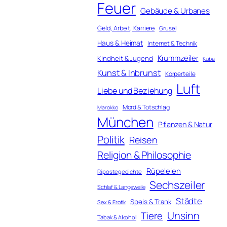
Feuer
Gebäude & Urbanes
Geld, Arbeit, Karriere
Grusel
Haus & Heimat
Internet & Technik
Krummzeiler
Kindheit & Jugend
Kuba
Kunst & Inbrunst
Körperteile
Luft
Liebe und Beziehung
Mord & Totschlag
Marokko
München
Pflanzen & Natur
Politik
Reisen
Religion & Philosophie
Rüpeleien
Ripostegedichte
Sechszeiler
Schlaf & Langeweile
Städte
Speis & Trank
Sex & Erotik
Unsinn
Tiere
Tabak & Alkohol