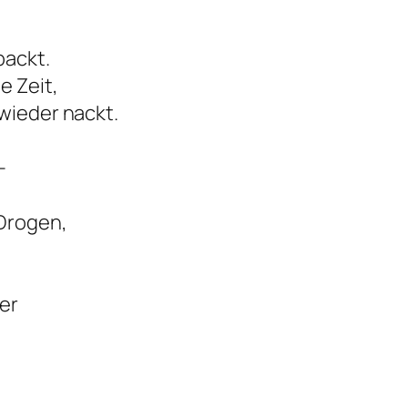
packt.
e Zeit,
wieder nackt.
–
 Drogen,
ier