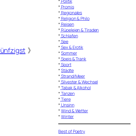
*
Politik
*
Promis
*
Regionales
*
Religion & Philo
*
Reisen
*
Rüpeleien & Tiraden
*
Schlafen
*
See
*
Sex & Erotik
ünfzigst
》
*
Sommer
*
Speis & Trank
*
Sport
*
Städte
*
Strand/Meer
*
Silvester & Wechsel
*
Tabak & Alkohol
*
Tanzen
*
Tiere
*
Unsinn
*
Wind & Wetter
*
Winter
Best of Poetry