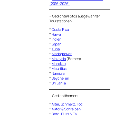
(2016-2026)
–
Gedichte/Fotos ausgewählter
Tourstationen:
*
Costa Rica
*
Hawaii
*
Indien
*
Japan
*
Kuba
*
Madagaskar
*
Malaysia
(Borneo)
*
Marokko
*
Mauritius
*
Namibia
*
Seychellen
*
Sri Lanka
–
Gedichtthemen
:
*
Alter, Schmerz, Tod
*
Autor & Schreiben
*
Berg, Fluss & Tal