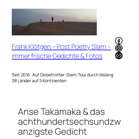
Zum
Inhalt
springen
Faceb
Frank Klötgen – Post Poetry Slam –
Instag
Link
immer frische Gedichte & Fotos
Seit 2016. Auf Globetrotter-Slam-Tour durch bislang
38 Länder auf 5 Kontinenten
Anse Takamaka & das
achthundertsechsundzw
anzigste Gedicht