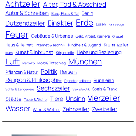
Achtzeiler
Alter, Tod & Abschied
Autor & Schreiben
Berlin
Berg, Fluss & Tal
Erde
Einakter
Dutzendzeiler
Essen
Fahrzeuge
Feuer
Gebäude & Urbanes
Geld, Arbeit, Karriere
Grusel
Krummzeiler
Haus & Heimat
Kindheit & Jugend
Internet & Technik
Kunst & Inbrunst
Liebe und Beziehung
Körperteile
Kuba
Luft
München
Mord & Totschlag
Marokko
Politik
Reisen
Pflanzen & Natur
Religion & Philosophie
Rüpeleien
Ripostegedichte
Sechszeiler
Speis & Trank
Schlaf & Langeweile
Sex & Erotik
Vierzeiler
Unsinn
Tiere
Städte
Tabak & Alkohol
Wasser
Zweizeiler
Zehnzeiler
Wind & Wetter