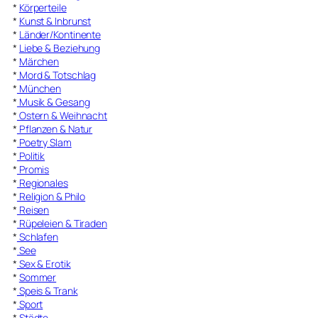
*
Körperteile
*
Kunst & Inbrunst
*
Länder/Kontinente
*
Liebe & Beziehung
*
Märchen
*
Mord & Totschlag
*
München
*
Musik & Gesang
*
Ostern & Weihnacht
*
Pflanzen & Natur
*
Poetry Slam
*
Politik
*
Promis
*
Regionales
*
Religion & Philo
*
Reisen
*
Rüpeleien & Tiraden
*
Schlafen
*
See
*
Sex & Erotik
*
Sommer
*
Speis & Trank
*
Sport
*
Städte