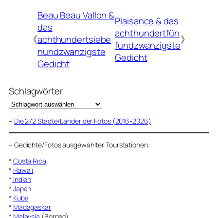
Beau Beau Vallon &
Plaisance & das
das
achthundertfün
《
achthundertsiebe
》
fundzwanzigste
nundzwanzigste
Gedicht
Gedicht
Schlagwörter
–
Die 272 Städte/Länder der Fotos (2016-2026)
–
Gedichte/Fotos ausgewählter Tourstationen:
*
Costa Rica
*
Hawaii
*
Indien
*
Japan
*
Kuba
*
Madagaskar
*
Malaysia
(Borneo)