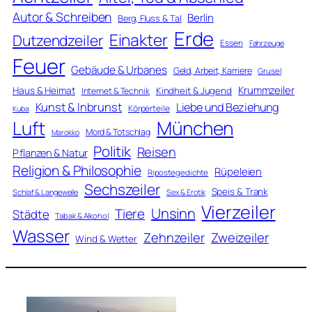
Autor & Schreiben
Berlin
Berg, Fluss & Tal
Erde
Einakter
Dutzendzeiler
Essen
Fahrzeuge
Feuer
Gebäude & Urbanes
Geld, Arbeit, Karriere
Grusel
Krummzeiler
Haus & Heimat
Kindheit & Jugend
Internet & Technik
Kunst & Inbrunst
Liebe und Beziehung
Körperteile
Kuba
Luft
München
Mord & Totschlag
Marokko
Politik
Reisen
Pflanzen & Natur
Religion & Philosophie
Rüpeleien
Ripostegedichte
Sechszeiler
Speis & Trank
Schlaf & Langeweile
Sex & Erotik
Vierzeiler
Unsinn
Tiere
Städte
Tabak & Alkohol
Wasser
Zweizeiler
Zehnzeiler
Wind & Wetter