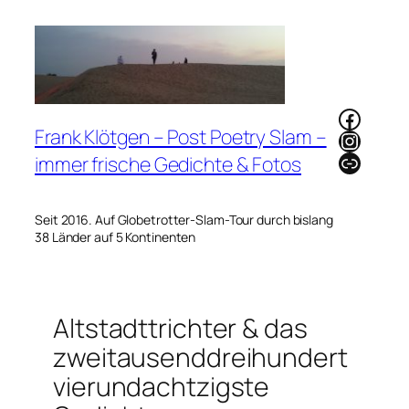
Zum
Inhalt
springen
Faceb
Frank Klötgen – Post Poetry Slam –
Instag
Link
immer frische Gedichte & Fotos
Seit 2016. Auf Globetrotter-Slam-Tour durch bislang
38 Länder auf 5 Kontinenten
Altstadttrichter & das
zweitausenddreihundert
vierundachtzigste