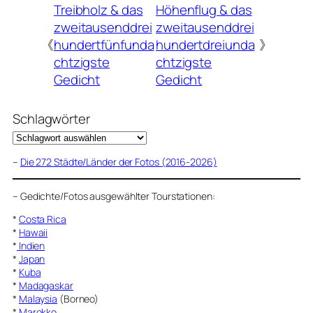
Treibholz & das
Höhenflug & das
zweitausenddrei
zweitausenddrei
《
hundertfünfunda
hundertdreiunda
》
chtzigste
chtzigste
Gedicht
Gedicht
Schlagwörter
–
Die 272 Städte/Länder der Fotos (2016-2026)
–
Gedichte/Fotos ausgewählter Tourstationen:
*
Costa Rica
*
Hawaii
*
Indien
*
Japan
*
Kuba
*
Madagaskar
*
Malaysia
(Borneo)
*
Marokko