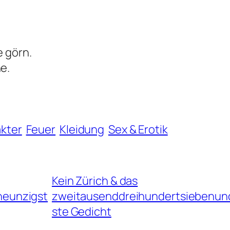
e görn.
e.
akter
Feuer
Kleidung
Sex & Erotik
Kein Zürich & das
neunzigst
zweitausenddreihundertsiebenun
ste Gedicht