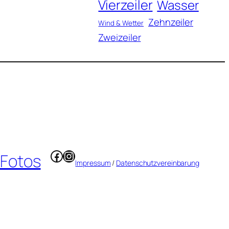
Vierzeiler
Wasser
Zehnzeiler
Wind & Wetter
Zweizeiler
Facebook
Instagram
 Fotos
Impressum
/
Datenschutzvereinbarung