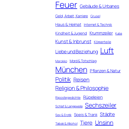
Feuer
Gebäude & Urbanes
Geld, Arbeit, Karriere
Grusel
Haus & Heimat
Internet & Technik
Krummzeiler
Kindheit & Jugend
Kuba
Kunst & Inbrunst
Körperteile
Luft
Liebe und Beziehung
Mord & Totschlag
Marokko
München
Pflanzen & Natur
Politik
Reisen
Religion & Philosophie
Rüpeleien
Ripostegedichte
Sechszeiler
Schlaf & Langeweile
Städte
Speis & Trank
Sex & Erotik
Unsinn
Tiere
Tabak & Alkohol