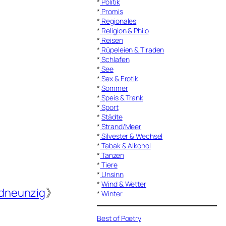
*
Politik
*
Promis
*
Regionales
*
Religion & Philo
*
Reisen
*
Rüpeleien & Tiraden
*
Schlafen
*
See
*
Sex & Erotik
*
Sommer
*
Speis & Trank
*
Sport
*
Städte
*
Strand/Meer
*
Silvester & Wechsel
*
Tabak & Alkohol
*
Tanzen
*
Tiere
*
Unsinn
*
Wind & Wetter
dneunzig
》
*
Winter
Best of Poetry