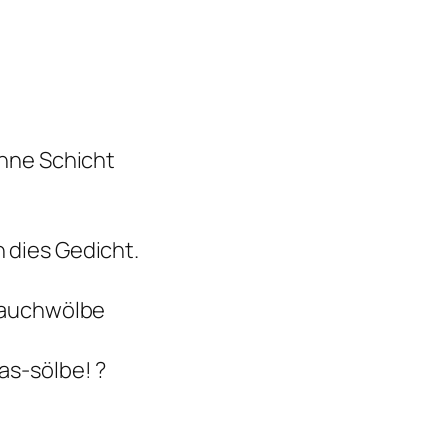
ünne Schicht
 dies Gedicht.
rbauchwölbe
as-sölbe! ?