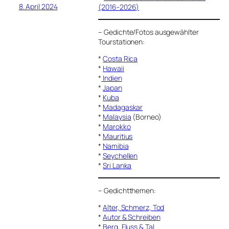
8. April 2024
(2016-2026)
–
Gedichte/Fotos ausgewählter
Tourstationen:
*
Costa Rica
*
Hawaii
*
Indien
*
Japan
*
Kuba
*
Madagaskar
*
Malaysia
(Borneo)
*
Marokko
*
Mauritius
*
Namibia
*
Seychellen
*
Sri Lanka
–
Gedichtthemen
:
*
Alter, Schmerz, Tod
*
Autor & Schreiben
*
Berg, Fluss & Tal