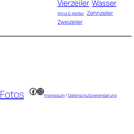
Vierzeiler
Wasser
Zehnzeiler
Wind & Wetter
Zweizeiler
Facebook
Instagram
 Fotos
Impressum
/
Datenschutzvereinbarung