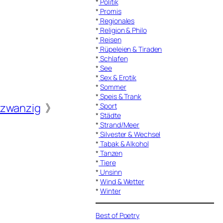
*
Politik
*
Promis
*
Regionales
*
Religion & Philo
*
Reisen
*
Rüpeleien & Tiraden
*
Schlafen
*
See
*
Sex & Erotik
*
Sommer
*
Speis & Trank
dzwanzig
》
*
Sport
*
Städte
*
Strand/Meer
*
Silvester & Wechsel
*
Tabak & Alkohol
*
Tanzen
*
Tiere
*
Unsinn
*
Wind & Wetter
*
Winter
Best of Poetry