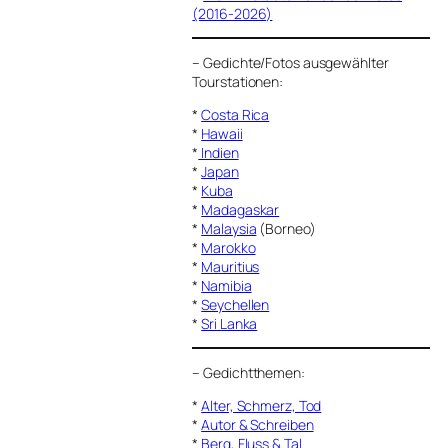
(2016-2026)
–
Gedichte/Fotos ausgewählter
Tourstationen:
*
Costa Rica
*
Hawaii
*
Indien
*
Japan
*
Kuba
*
Madagaskar
*
Malaysia
(Borneo)
*
Marokko
*
Mauritius
*
Namibia
*
Seychellen
*
Sri Lanka
–
Gedichtthemen
:
*
Alter, Schmerz, Tod
*
Autor & Schreiben
*
Berg, Fluss & Tal