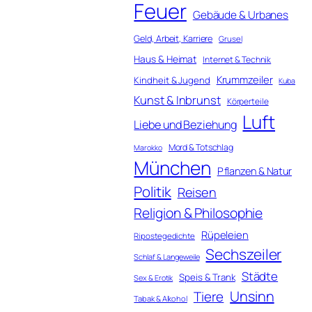
Feuer
Gebäude & Urbanes
Geld, Arbeit, Karriere
Grusel
Haus & Heimat
Internet & Technik
Krummzeiler
Kindheit & Jugend
Kuba
Kunst & Inbrunst
Körperteile
Luft
Liebe und Beziehung
Mord & Totschlag
Marokko
München
Pflanzen & Natur
Politik
Reisen
Religion & Philosophie
Rüpeleien
Ripostegedichte
Sechszeiler
Schlaf & Langeweile
Städte
Speis & Trank
Sex & Erotik
Unsinn
Tiere
Tabak & Alkohol