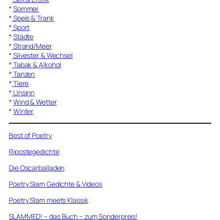
*
Sommer
*
Speis & Trank
*
Sport
*
Städte
*
Strand/Meer
*
Silvester & Wechsel
*
Tabak & Alkohol
*
Tanzen
*
Tiere
*
Unsinn
*
Wind & Wetter
*
Winter
Best of Poetry
Ripostegedichte
Die Oscarballaden
Poetry Slam Gedichte & Videos
Poetry Slam meets Klassik
SLAMMED! – das Buch – zum Sonderpreis!