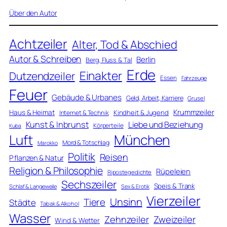
Über den Autor
Achtzeiler
Alter, Tod & Abschied
Autor & Schreiben
Berlin
Berg, Fluss & Tal
Erde
Einakter
Dutzendzeiler
Essen
Fahrzeuge
Feuer
Gebäude & Urbanes
Geld, Arbeit, Karriere
Grusel
Krummzeiler
Haus & Heimat
Kindheit & Jugend
Internet & Technik
Kunst & Inbrunst
Liebe und Beziehung
Körperteile
Kuba
Luft
München
Mord & Totschlag
Marokko
Politik
Reisen
Pflanzen & Natur
Religion & Philosophie
Rüpeleien
Ripostegedichte
Sechszeiler
Speis & Trank
Schlaf & Langeweile
Sex & Erotik
Vierzeiler
Unsinn
Tiere
Städte
Tabak & Alkohol
Wasser
Zweizeiler
Zehnzeiler
Wind & Wetter