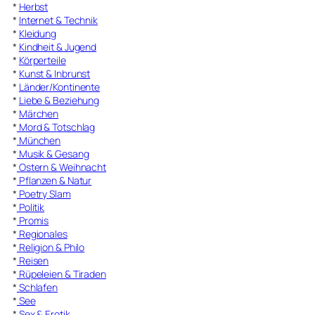
*
Herbst
*
Internet & Technik
*
Kleidung
*
Kindheit & Jugend
*
Körperteile
*
Kunst & Inbrunst
*
Länder/Kontinente
*
Liebe & Beziehung
*
Märchen
*
Mord & Totschlag
*
München
*
Musik & Gesang
*
Ostern & Weihnacht
*
Pflanzen & Natur
*
Poetry Slam
*
Politik
*
Promis
*
Regionales
*
Religion & Philo
*
Reisen
*
Rüpeleien & Tiraden
*
Schlafen
*
See
*
Sex & Erotik