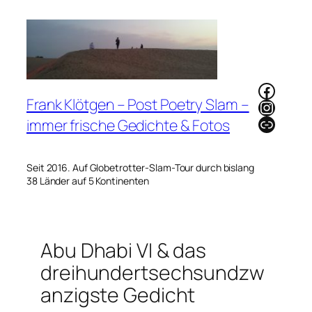
Zum
Inhalt
springen
Faceb
Frank Klötgen – Post Poetry Slam –
Instag
Link
immer frische Gedichte & Fotos
Seit 2016. Auf Globetrotter-Slam-Tour durch bislang
38 Länder auf 5 Kontinenten
Abu Dhabi VI & das
dreihundertsechsundzw
anzigste Gedicht