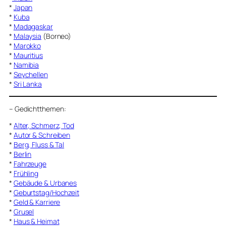
*
Japan
*
Kuba
*
Madagaskar
*
Malaysia
(Borneo)
*
Marokko
*
Mauritius
*
Namibia
*
Seychellen
*
Sri Lanka
–
Gedichtthemen
:
*
Alter, Schmerz, Tod
*
Autor & Schreiben
*
Berg, Fluss & Tal
*
Berlin
*
Fahrzeuge
*
Frühling
*
Gebäude & Urbanes
*
Geburtstag/Hochzeit
*
Geld & Karriere
*
Grusel
*
Haus & Heimat