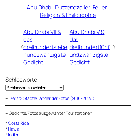
Abu Dhabi
Dutzendzeiler
Feuer
Religion & Philosophie
Abu Dhabi VII &
Abu Dhabi V &
das
das
《
dreihundertsiebe
dreihundertfünf
》
nundzwanzigste
undzwanzigste
Gedicht
Gedicht
Schlagwörter
–
Die 272 Städte/Länder der Fotos (2016-2026)
–
Gedichte/Fotos ausgewählter Tourstationen:
*
Costa Rica
*
Hawaii
*
Indien