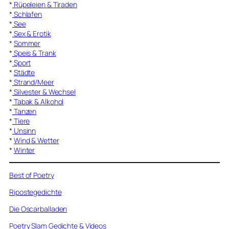
*
Rüpeleien & Tiraden
*
Schlafen
*
See
*
Sex & Erotik
*
Sommer
*
Speis & Trank
*
Sport
*
Städte
*
Strand/Meer
*
Silvester & Wechsel
*
Tabak & Alkohol
*
Tanzen
*
Tiere
*
Unsinn
*
Wind & Wetter
*
Winter
Best of Poetry
Ripostegedichte
Die Oscarballaden
Poetry Slam Gedichte & Videos