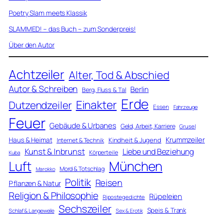
Poetry Slam meets Klassik
SLAMMED! – das Buch – zum Sonderpreis!
Über den Autor
Achtzeiler
Alter, Tod & Abschied
Autor & Schreiben
Berlin
Berg, Fluss & Tal
Erde
Einakter
Dutzendzeiler
Essen
Fahrzeuge
Feuer
Gebäude & Urbanes
Geld, Arbeit, Karriere
Grusel
Krummzeiler
Haus & Heimat
Kindheit & Jugend
Internet & Technik
Kunst & Inbrunst
Liebe und Beziehung
Körperteile
Kuba
Luft
München
Mord & Totschlag
Marokko
Politik
Reisen
Pflanzen & Natur
Religion & Philosophie
Rüpeleien
Ripostegedichte
Sechszeiler
Speis & Trank
Schlaf & Langeweile
Sex & Erotik