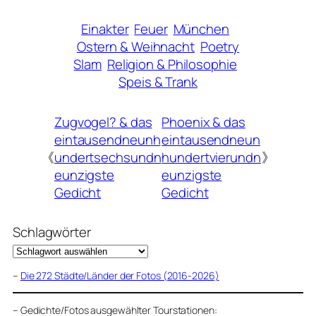
Einakter
Feuer
München
Ostern & Weihnacht
Poetry
Slam
Religion & Philosophie
Speis & Trank
Zugvogel? & das
Phoenix & das
eintausendneunh
eintausendneun
《
undertsechsundn
hundertvierundn
》
eunzigste
eunzigste
Gedicht
Gedicht
Schlagwörter
–
Die 272 Städte/Länder der Fotos (2016-2026)
–
Gedichte/Fotos ausgewählter Tourstationen: