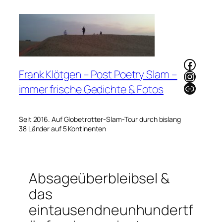
Zum
Inhalt
springen
Faceb
Frank Klötgen – Post Poetry Slam –
Instag
Link
immer frische Gedichte & Fotos
Seit 2016. Auf Globetrotter-Slam-Tour durch bislang
38 Länder auf 5 Kontinenten
Absageüberbleibsel &
das
eintausendneunhundertf