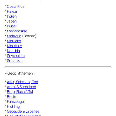
*
Costa Rica
*
Hawaii
*
Indien
*
Japan
*
Kuba
*
Madagaskar
*
Malaysia
(Borneo)
*
Marokko
*
Mauritius
*
Namibia
*
Seychellen
*
Sri Lanka
–
Gedichtthemen
:
*
Alter, Schmerz, Tod
*
Autor & Schreiben
*
Berg, Fluss & Tal
*
Berlin
*
Fahrzeuge
*
Frühling
*
Gebäude & Urbanes