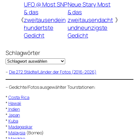
UFO @ Most SNP
Neue Stary Most
& das
& das
《
zweitausendein
zweitausendacht
》
hundertste
undneunzigste
Gedicht
Gedicht
Schlagwörter
–
Die 272 Städte/Länder der Fotos (2016-2026)
–
Gedichte/Fotos ausgewählter Tourstationen:
*
Costa Rica
*
Hawaii
*
Indien
*
Japan
*
Kuba
*
Madagaskar
*
Malaysia
(Borneo)
*
Marokko