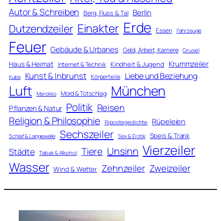
Autor & Schreiben
Berlin
Berg, Fluss & Tal
Erde
Einakter
Dutzendzeiler
Essen
Fahrzeuge
Feuer
Gebäude & Urbanes
Geld, Arbeit, Karriere
Grusel
Krummzeiler
Haus & Heimat
Kindheit & Jugend
Internet & Technik
Kunst & Inbrunst
Liebe und Beziehung
Körperteile
Kuba
Luft
München
Mord & Totschlag
Marokko
Politik
Reisen
Pflanzen & Natur
Religion & Philosophie
Rüpeleien
Ripostegedichte
Sechszeiler
Speis & Trank
Schlaf & Langeweile
Sex & Erotik
Vierzeiler
Unsinn
Tiere
Städte
Tabak & Alkohol
Wasser
Zweizeiler
Zehnzeiler
Wind & Wetter