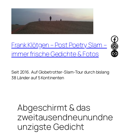
Zum
Inhalt
springen
Faceb
Frank Klötgen – Post Poetry Slam –
Instag
Link
immer frische Gedichte & Fotos
Seit 2016. Auf Globetrotter-Slam-Tour durch bislang
38 Länder auf 5 Kontinenten
Abgeschirmt & das
zweitausendneunundne
unzigste Gedicht