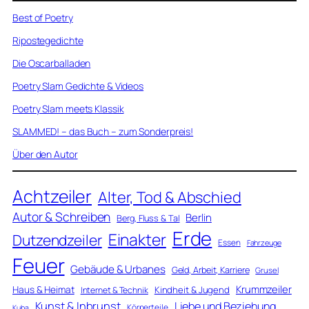
Best of Poetry
Ripostegedichte
Die Oscarballaden
Poetry Slam Gedichte & Videos
Poetry Slam meets Klassik
SLAMMED! – das Buch – zum Sonderpreis!
Über den Autor
Achtzeiler
Alter, Tod & Abschied
Autor & Schreiben
Berlin
Berg, Fluss & Tal
Erde
Einakter
Dutzendzeiler
Essen
Fahrzeuge
Feuer
Gebäude & Urbanes
Geld, Arbeit, Karriere
Grusel
Krummzeiler
Haus & Heimat
Kindheit & Jugend
Internet & Technik
Kunst & Inbrunst
Liebe und Beziehung
Körperteile
Kuba