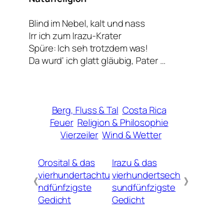
Blind im Nebel, kalt und nass
Irr ich zum Irazu-Krater
Spüre: Ich seh trotzdem was!
Da wurd‘ ich glatt gläubig, Pater …
Berg, Fluss & Tal
Costa Rica
Feuer
Religion & Philosophie
Vierzeiler
Wind & Wetter
Orosital & das
Irazu & das
vierhundertachtu
vierhundertsech
《
》
ndfünfzigste
sundfünfzigste
Gedicht
Gedicht