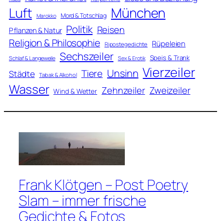
Luft
München
Mord & Totschlag
Marokko
Politik
Reisen
Pflanzen & Natur
Religion & Philosophie
Rüpeleien
Ripostegedichte
Sechszeiler
Speis & Trank
Schlaf & Langeweile
Sex & Erotik
Vierzeiler
Unsinn
Tiere
Städte
Tabak & Alkohol
Wasser
Zweizeiler
Zehnzeiler
Wind & Wetter
Frank Klötgen – Post Poetry
Slam – immer frische
Gedichte & Fotos