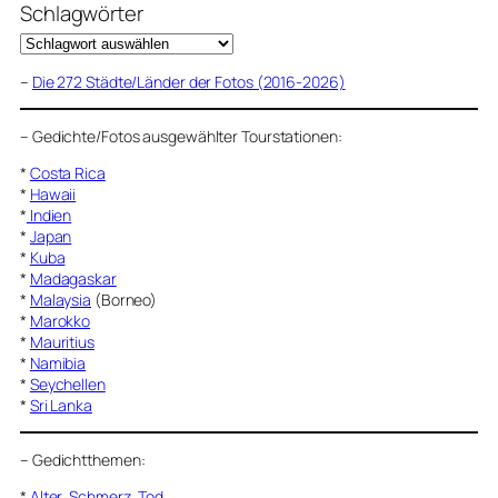
Schlagwörter
–
Die 272 Städte/Länder der Fotos (2016-2026)
–
Gedichte/Fotos ausgewählter Tourstationen:
*
Costa Rica
*
Hawaii
*
Indien
*
Japan
*
Kuba
*
Madagaskar
*
Malaysia
(Borneo)
*
Marokko
*
Mauritius
*
Namibia
*
Seychellen
*
Sri Lanka
–
Gedichtthemen
:
*
Alter, Schmerz, Tod