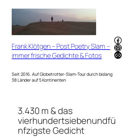
Zum
Inhalt
springen
Faceb
Frank Klötgen – Post Poetry Slam –
Instag
Link
immer frische Gedichte & Fotos
Seit 2016. Auf Globetrotter-Slam-Tour durch bislang
38 Länder auf 5 Kontinenten
3.430 m & das
vierhundertsiebenundfü
nfzigste Gedicht