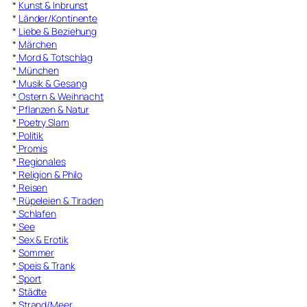
*
Kunst & Inbrunst
*
Länder/Kontinente
*
Liebe & Beziehung
*
Märchen
*
Mord & Totschlag
*
München
*
Musik & Gesang
*
Ostern & Weihnacht
*
Pflanzen & Natur
*
Poetry Slam
*
Politik
*
Promis
*
Regionales
*
Religion & Philo
*
Reisen
*
Rüpeleien & Tiraden
*
Schlafen
*
See
*
Sex & Erotik
*
Sommer
*
Speis & Trank
*
Sport
*
Städte
*
Strand/Meer