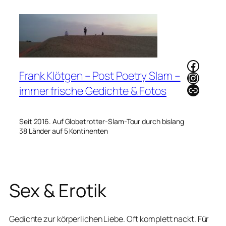
Zum
Inhalt
springen
Faceb
Frank Klötgen – Post Poetry Slam –
Instag
Link
immer frische Gedichte & Fotos
Seit 2016. Auf Globetrotter-Slam-Tour durch bislang
38 Länder auf 5 Kontinenten
Sex & Erotik
Gedichte zur körperlichen Liebe. Oft komplett nackt. Für