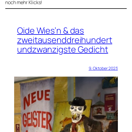
noch mehr Klicks!
Oide Wies’n & das
zweitausenddreihundert
undzwanzigste Gedicht
9. Oktober 2023