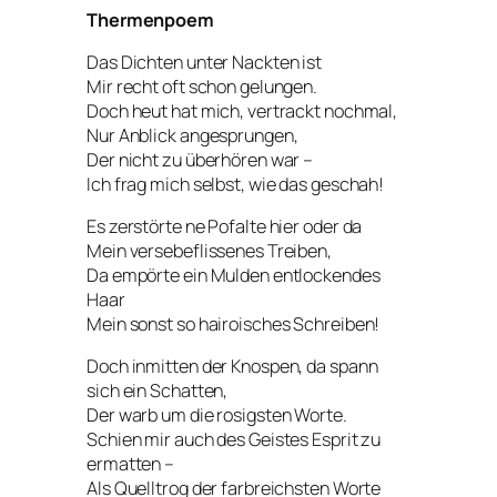
Thermenpoem
Das Dichten unter Nackten ist
Mir recht oft schon gelungen.
Doch heut hat mich, vertrackt nochmal,
Nur Anblick angesprungen,
Der nicht zu überhören war –
Ich frag mich selbst, wie das geschah!
Es zerstörte ne Pofalte hier oder da
Mein versebeflissenes Treiben,
Da empörte ein Mulden entlockendes
Haar
Mein sonst so hairoisches Schreiben!
Doch inmitten der Knospen, da spann
sich ein Schatten,
Der warb um die rosigsten Worte.
Schien mir auch des Geistes Esprit zu
ermatten –
Als Quelltrog der farbreichsten Worte