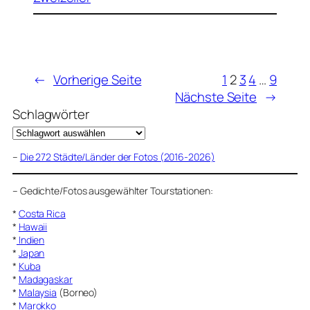
←
Vorherige Seite
1
2
3
4
…
9
Nächste Seite
→
Schlagwörter
–
Die 272 Städte/Länder der Fotos (2016-2026)
–
Gedichte/Fotos ausgewählter Tourstationen:
*
Costa Rica
*
Hawaii
*
Indien
*
Japan
*
Kuba
*
Madagaskar
*
Malaysia
(Borneo)
*
Marokko