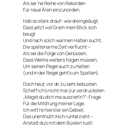
Als sei ’ne Reihe von Rekorden
Für neue Ären einzunorden.
Hab so stark drauf- wie dreingeäugt,
Dass jetzt voll Gram mein Blick sich
beugt
Und nach solch warmen Halten sucht,
Die spaltenarme Zeit verflucht –
Als sei die Folge von Genüssen,
Dass Weitre weiters folgen müssen,
Um seinen Pegel auch zu halten
(und in der Regel geht’s um Spalten).
Doch heut, vor dir zu sehr bebuxten
Schaff ich’s nicht mal zur verdrucksten
„Magst du dich ma auszieh’n?“-Frage
Für die Mild’rung meiner Lage.
Ich witt’re hier klar ein Gebiet,
Das unenthüllt mich runterzieht –
Anstatt du’s mit dem Büxlein tust!