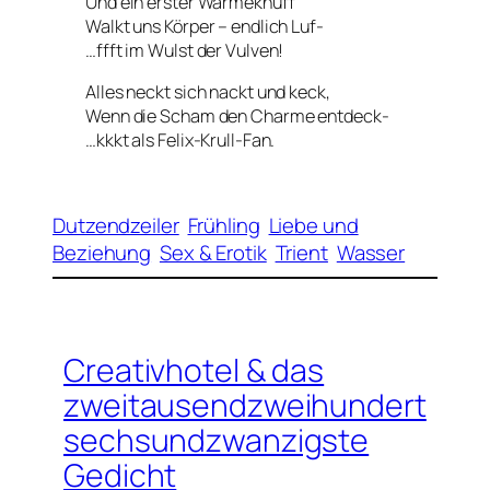
Und ein erster Wärmeknuff
Walkt uns Körper – endlich Luf-
…ffft im Wulst der Vulven!
Alles neckt sich nackt und keck,
Wenn die Scham den Charme entdeck-
…kkkt als Felix-Krull-Fan.
Dutzendzeiler
Frühling
Liebe und
Beziehung
Sex & Erotik
Trient
Wasser
Creativhotel & das
zweitausendzweihundert
sechsundzwanzigste
Gedicht