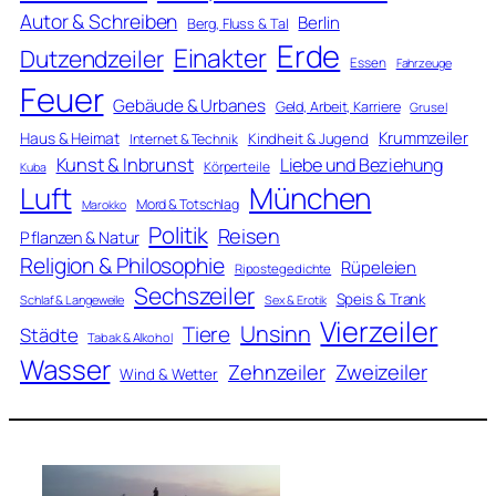
Autor & Schreiben
Berlin
Berg, Fluss & Tal
Erde
Einakter
Dutzendzeiler
Essen
Fahrzeuge
Feuer
Gebäude & Urbanes
Geld, Arbeit, Karriere
Grusel
Krummzeiler
Haus & Heimat
Kindheit & Jugend
Internet & Technik
Kunst & Inbrunst
Liebe und Beziehung
Körperteile
Kuba
Luft
München
Mord & Totschlag
Marokko
Politik
Reisen
Pflanzen & Natur
Religion & Philosophie
Rüpeleien
Ripostegedichte
Sechszeiler
Speis & Trank
Schlaf & Langeweile
Sex & Erotik
Vierzeiler
Unsinn
Tiere
Städte
Tabak & Alkohol
Wasser
Zweizeiler
Zehnzeiler
Wind & Wetter