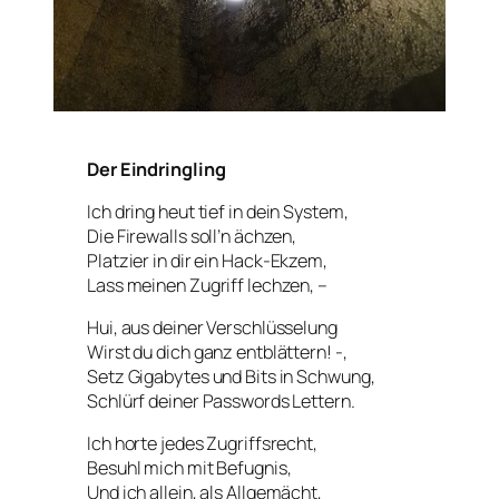
Der Eindringling
Ich dring heut tief in dein System,
Die Firewalls soll’n ächzen,
Platzier in dir ein Hack-Ekzem,
Lass meinen Zugriff lechzen, –
Hui, aus deiner Verschlüsselung
Wirst du dich ganz entblättern! -,
Setz Gigabytes und Bits in Schwung,
Schlürf deiner Passwords Lettern.
Ich horte jedes Zugriffsrecht,
Besuhl mich mit Befugnis,
Und ich allein, als Allgemächt,