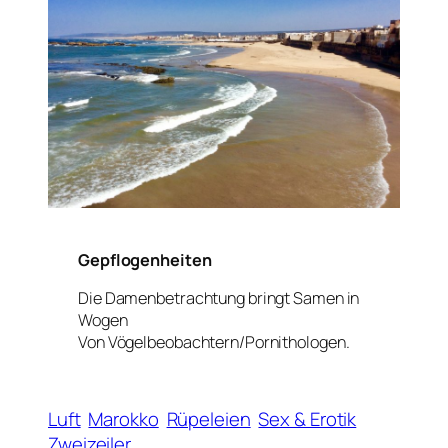
Gepflogenheiten
Die Damenbetrachtung bringt Samen in
Wogen
Von Vögelbeobachtern/Pornithologen.
Luft
Marokko
Rüpeleien
Sex & Erotik
Zweizeiler