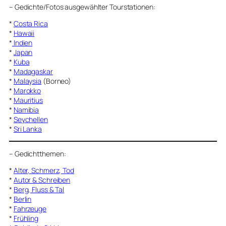
–
Gedichte/Fotos ausgewählter Tourstationen:
*
Costa Rica
*
Hawaii
*
Indien
*
Japan
*
Kuba
*
Madagaskar
*
Malaysia
(Borneo)
*
Marokko
*
Mauritius
*
Namibia
*
Seychellen
*
Sri Lanka
–
Gedichtthemen
:
*
Alter, Schmerz, Tod
*
Autor & Schreiben
*
Berg, Fluss & Tal
*
Berlin
*
Fahrzeuge
*
Frühling