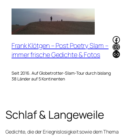
Zum
Inhalt
springen
Faceb
Frank Klötgen – Post Poetry Slam –
Instag
Link
immer frische Gedichte & Fotos
Seit 2016. Auf Globetrotter-Slam-Tour durch bislang
38 Länder auf 5 Kontinenten
Schlaf & Langeweile
Gedichte, die der Eriegnislosigkeit sowie dem Thema