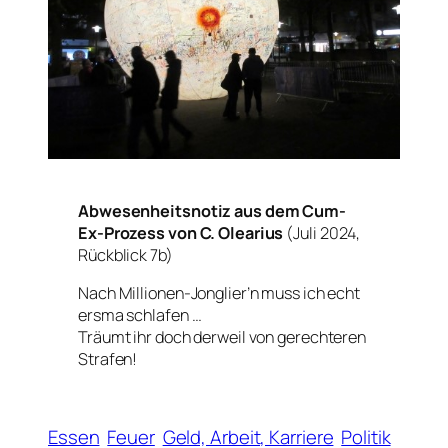
Abwesenheitsnotiz aus dem Cum-
Ex-Prozess von C. Olearius
(Juli 2024,
Rückblick 7b)
Nach Millionen-Jonglier’n muss ich echt
ersma schlafen …
Träumt ihr doch derweil von gerechteren
Strafen!
Essen
Feuer
Geld, Arbeit, Karriere
Politik