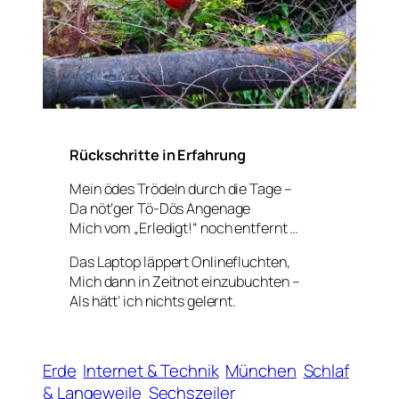
Rückschritte in Erfahrung
Mein ödes Trödeln durch die Tage –
Da nöt’ger Tö-Dös Angenage
Mich vom „Erledigt!“ noch entfernt …
Das Laptop läppert Onlinefluchten,
Mich dann in Zeitnot einzubuchten –
Als hätt‘ ich nichts gelernt.
Erde
Internet & Technik
München
Schlaf
& Langeweile
Sechszeiler