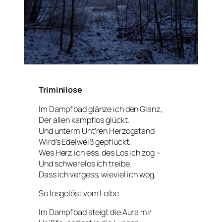
Triminilose
Im Dampfbad glänze ich den Glanz,
Der allen kampflos glückt.
Und unterm Unt’ren Herzogstand
Wird’s Edelweiß gepflückt.
Wes Herz ich ess, des Los ich zog –
Und schwerelos ich treibe,
Dass ich vergess, wieviel ich wog,
So losgelöst vom Leibe.
Im Dampfbad steigt die Aura mir