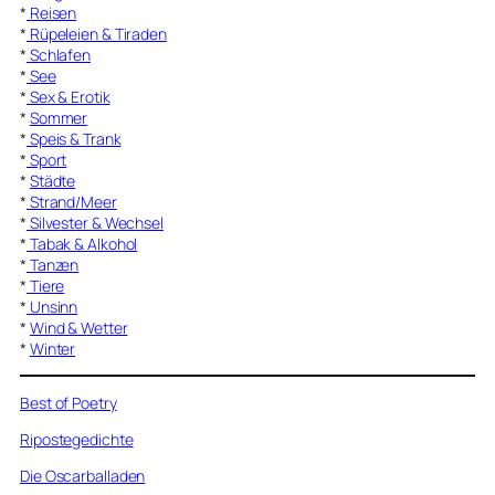
*
Reisen
*
Rüpeleien & Tiraden
*
Schlafen
*
See
*
Sex & Erotik
*
Sommer
*
Speis & Trank
*
Sport
*
Städte
*
Strand/Meer
*
Silvester & Wechsel
*
Tabak & Alkohol
*
Tanzen
*
Tiere
*
Unsinn
*
Wind & Wetter
*
Winter
Best of Poetry
Ripostegedichte
Die Oscarballaden