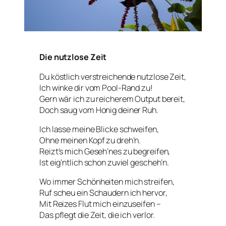
Die nutzlose Zeit
Du köstlich verstreichende nutzlose Zeit,
Ich winke dir vom Pool-Rand zu!
Gern wär ich zu reicherem Output bereit,
Doch saug vom Honig deiner Ruh.
Ich lasse meine Blicke schweifen,
Ohne meinen Kopf zu dreh’n.
Reizt’s mich Geseh’nes zu begreifen,
Ist eig’ntlich schon zuviel gescheh’n.
Wo immer Schönheiten mich streifen,
Ruf scheu ein Schaudern ich hervor,
Mit Reizes Flut mich einzuseifen –
Das pflegt die Zeit, die ich verlor.