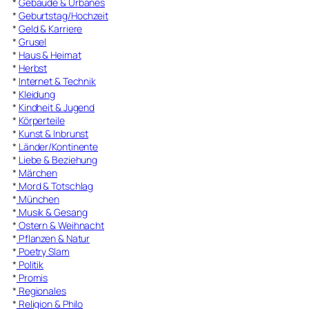
*
Gebäude & Urbanes
*
Geburtstag/Hochzeit
*
Geld & Karriere
*
Grusel
*
Haus & Heimat
*
Herbst
*
Internet & Technik
*
Kleidung
*
Kindheit & Jugend
*
Körperteile
*
Kunst & Inbrunst
*
Länder/Kontinente
*
Liebe & Beziehung
*
Märchen
*
Mord & Totschlag
*
München
*
Musik & Gesang
*
Ostern & Weihnacht
*
Pflanzen & Natur
*
Poetry Slam
*
Politik
*
Promis
*
Regionales
*
Religion & Philo