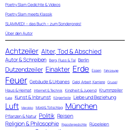
Poetry Slam Gedichte & Videos
Poetry Slam meets Klassik
SLAMMED! – das Buch – zum Sonderpreis!
Über den Autor
Achtzeiler
Alter, Tod & Abschied
Autor & Schreiben
Berlin
Berg, Fluss & Tal
Erde
Einakter
Dutzendzeiler
Essen
Fahrzeuge
Feuer
Gebäude & Urbanes
Geld, Arbeit, Karriere
Grusel
Krummzeiler
Haus & Heimat
Kindheit & Jugend
Internet & Technik
Kunst & Inbrunst
Liebe und Beziehung
Körperteile
Kuba
Luft
München
Mord & Totschlag
Marokko
Politik
Reisen
Pflanzen & Natur
Religion & Philosophie
Rüpeleien
Ripostegedichte