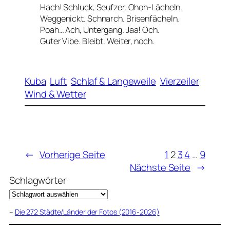
Hach! Schluck, Seufzer. Ohoh-Lächeln.
Weggenickt. Schnarch. Brisenfächeln.
Poah… Ach, Untergang. Jaa! Och.
Guter Vibe. Bleibt. Weiter, noch.
Kuba
Luft
Schlaf & Langeweile
Vierzeiler
Wind & Wetter
←
Vorherige Seite
1
2
3
4
…
9
Nächste Seite
→
Schlagwörter
–
Die 272 Städte/Länder der Fotos (2016-2026)