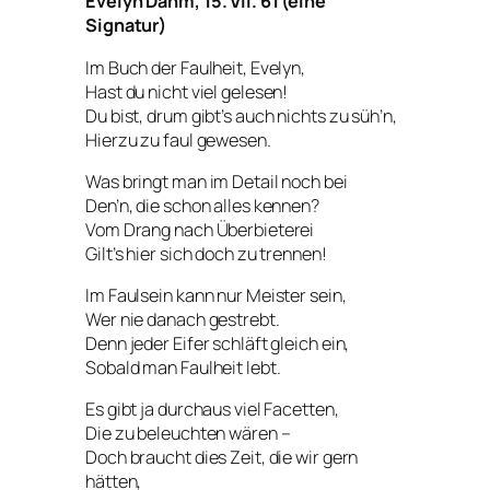
Evelyn Dahm, 15. VII. 61 (eine
Signatur)
Im Buch der Faulheit, Evelyn,
Hast du nicht viel gelesen!
Du bist, drum gibt’s auch nichts zu süh’n,
Hierzu zu faul gewesen.
Was bringt man im Detail noch bei
Den’n, die schon alles kennen?
Vom Drang nach Überbieterei
Gilt’s hier sich doch zu trennen!
Im Faulsein kann nur Meister sein,
Wer nie danach gestrebt.
Denn jeder Eifer schläft gleich ein,
Sobald man Faulheit lebt.
Es gibt ja durchaus viel Facetten,
Die zu beleuchten wären –
Doch braucht dies Zeit, die wir gern
hätten,