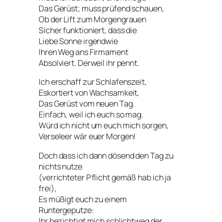
Das Gerüst; muss prüfend schauen,
Ob der Lift zum Morgengrauen
Sicher funktioniert, dass die
Liebe Sonne irgendwie
Ihren Weg ans Firmament
Absolviert. Derweil ihr pennt.
Ich erschaff zur Schlafenszeit,
Eskortiert von Wachsamkeit,
Das Gerüst vom neuen Tag.
Einfach, weil ich euch so mag.
Würd ich nicht um euch mich sorgen,
Verseleer wär euer Morgen!
Doch dass ich dann dösend den Tag zu
nichts nutze
(verrichteter Pflicht gemäß hab ich ja
frei),
Es müßigt euch zu einem
Runtergeputze:
Ihr bezichtigt mich schlichtweg der