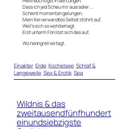
Heißfeuchtigst in die Lungen.
Dass ich jed Scheu mir ausradier …
Scheint momentan gelungen.
Mein tierverwandtes Selbst stöhnt auf,
Weil’s sich so wohlbehagt.
Erst unterm Fön löst sich das auf,
Wo neongrell es tagt.
Einakter
Erde
Kochelsee
Schlaf &
Langeweile
Sex & Erotik
Spa
Wildnis & das
zweitausendfünfhundert
einundsiebzigste