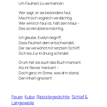
Um Faulheit zu vermehren.
Wer sagt, er sei besonders faul,
Macht sich sogleich verdächtig.
Wer wirklich faul ist, hält sein Maul –
Des so Verübtens mächtig.
Ich glaube, Evelyn begriff,
Dass Faulheit dem entschwindet,
Der sie verwöhnt mit letztem Schliff,
Sich bis zur Krönung schindet.
Drum hat sie auch das Buch markant
Als ihr Revier markiert –
Doch ganz im Sinne, was drin stand,
Den Inhalt ignoriert!
Feuer
Kuba
Ripostegedichte
Schlaf &
Langeweile