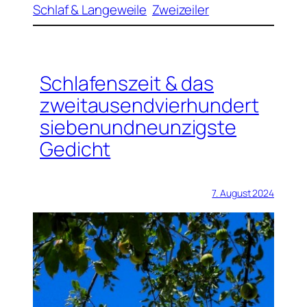
Schlaf & Langeweile
Zweizeiler
Schlafenszeit & das
zweitausendvierhundert
siebenundneunzigste
Gedicht
7. August 2024