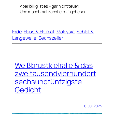
Aber billig ist es – gar nicht teuer!
Und manchmal zahnt ein Ungeheuer.
Erde
Haus & Heimat
Malaysia
Schlaf &
Langeweile
Sechszeiler
Weißbrustkielralle & das
zweitausendvierhundert
sechsundfünfzigste
Gedicht
6. Juli 2024