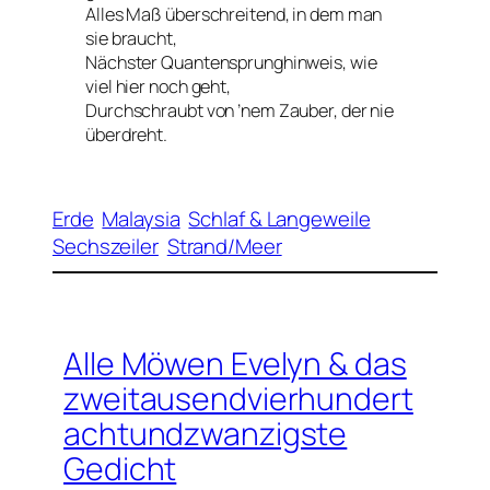
Alles Maß überschreitend, in dem man
sie braucht,
Nächster Quantensprunghinweis, wie
viel hier noch geht,
Durchschraubt von ’nem Zauber, der nie
überdreht.
Erde
Malaysia
Schlaf & Langeweile
Sechszeiler
Strand/Meer
Alle Möwen Evelyn & das
zweitausendvierhundert
achtundzwanzigste
Gedicht