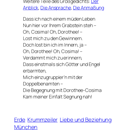
Weitere Teile des Großgedichts:
Der
Anblick
,
Die Ansprache
,
Die Anmaßung
Dass ich nach einem müden Leben
Nun hier vor Ihrem Grabstein steh –
Oh, Cosima! Oh, Dorothee! –
Lost mich zu den Gewinnern.
Doch lost bin ich im Innern, ja –
Oh, Dorothee! Oh, Cosima! –
Verdammt mich zu erinnern,
Dass einstmals sich Götter und Engel
erbarmten,
Mich einzugruppier’n mit der
Doppelbenamten –
Die Begegnung mit Dorothee-Cosima
Kam meiner Einfalt Segnung nah!
Erde
Krummzeiler
Liebe und Beziehung
München