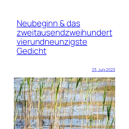
Neubeginn & das
zweitausendzweihundert
vierundneunzigste
Gedicht
23. Juni 2023