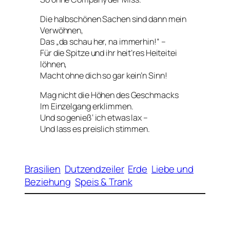
Die halbschönen Sachen sind dann mein
Verwöhnen,
Das „da schau her, na immerhin!“ –
Für die Spitze und ihr heit’res Heiteitei
löhnen,
Macht ohne dich so gar kein’n Sinn!
Mag nicht die Höhen des Geschmacks
Im Einzelgang erklimmen.
Und so genieß‘ ich etwas lax –
Und lass es preislich stimmen.
Brasilien
Dutzendzeiler
Erde
Liebe und
Beziehung
Speis & Trank