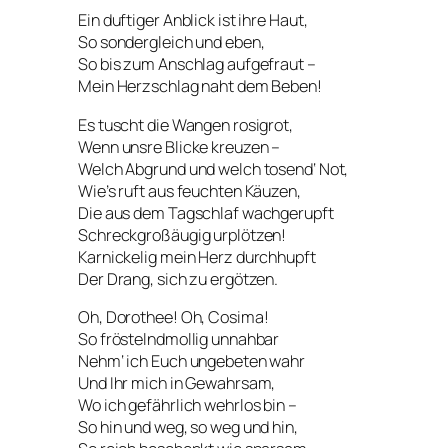
Ein duftiger Anblick ist ihre Haut,
So sondergleich und eben,
So bis zum Anschlag aufgefraut –
Mein Herzschlag naht dem Beben!
Es tuscht die Wangen rosigrot,
Wenn unsre Blicke kreuzen –
Welch Abgrund und welch tosend‘ Not,
Wie’s ruft aus feuchten Käuzen,
Die aus dem Tagschlaf wachgerupft
Schreckgroßäugig urplötzen!
Karnickelig mein Herz durchhupft
Der Drang, sich zu ergötzen.
Oh, Dorothee! Oh, Cosima!
So fröstelndmollig unnahbar
Nehm‘ ich Euch ungebeten wahr
Und Ihr mich in Gewahrsam,
Wo ich gefährlich wehrlos bin –
So hin und weg, so weg und hin,