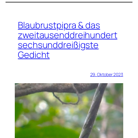
Blaubrustpipra & das
zweitausenddreihundert
sechsunddreißigste
Gedicht
29. Oktober 2023