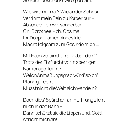
So reich beschenkt wie sparsam.
Wie wird mir nur? Wie an der Schnur
Verrinnt mein Sein zu Körper pur –
Absonderlich wie sonderbar,
Oh, Dorothee – oh, Cosima!
Ihr Doppelnamenbindestrich
Macht folgsam zum Gesinde mich …
Mit Euch verbindlich anzubandeln?
Trotz der Ehrfurcht vorm sperrigen
Namensgeflecht?
Welch Anmaßungsgrad würd‘ solch‘
Plane gerecht –
Müsst nicht die Welt sich wandeln?
Doch dies‘ Spürchen an Hoffnung zieht
mich in den Bann –
Dann schürzt sie die Lippen und, Gott!,
spricht mich an!