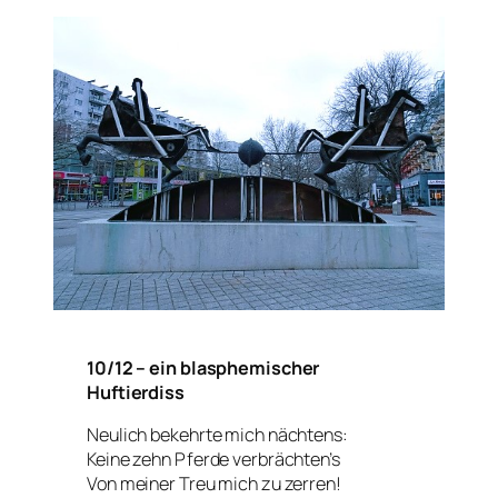
10/12 – ein blasphemischer
Huftierdiss
Neulich bekehrte mich nächtens:
Keine zehn Pferde verbrächten’s
Von meiner Treu mich zu zerren!