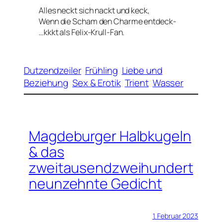
Alles neckt sich nackt und keck,
Wenn die Scham den Charme entdeck-
…kkkt als Felix-Krull-Fan.
Dutzendzeiler
Frühling
Liebe und
Beziehung
Sex & Erotik
Trient
Wasser
Magdeburger Halbkugeln
& das
zweitausendzweihundert
neunzehnte Gedicht
1. Februar 2023