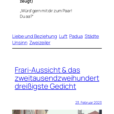
zeugt)
„Würd‘ gern mit dir zum Paar!
Du aa?“
Liebe und Beziehung
Luft
Padua
Städte
Unsinn
Zweizeiler
Frari-Aussicht & das
zweitausendzweihundert
dreißigste Gedicht
23. Februar 2023