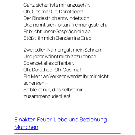
Ganz sicher ist’s mir anzuseh’n,
Oh, Cosima! Oh, Dorotheen!
Der Bindestrich entwindet sich
Und nennt sich fortan Trennungsstrich.
Er bricht unser Gesprächlein ab,
Stößt jäh mich Elenden ins Grab!
Zwei edlen Namen galt mein Sehnen –
Und jeder wähnt mich abzulehnen!
So endet alles offenbar,
Oh, Dorothee! Oh, Cosima!
Ein Mehr an Verkehr werdet Ihr mir nicht
schenken –
So bleibt nur, dies selbst mir
zusammenzudenken!
Einakter
Feuer
Liebe und Beziehung
München