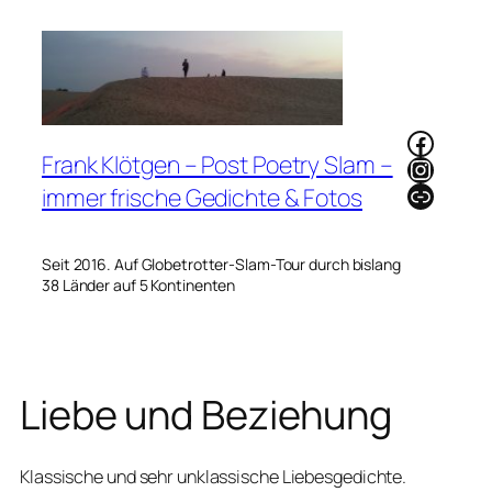
Zum
Inhalt
springen
Faceb
Frank Klötgen – Post Poetry Slam –
Instag
Link
immer frische Gedichte & Fotos
Seit 2016. Auf Globetrotter-Slam-Tour durch bislang
38 Länder auf 5 Kontinenten
Liebe und Beziehung
Klassische und sehr unklassische Liebesgedichte.