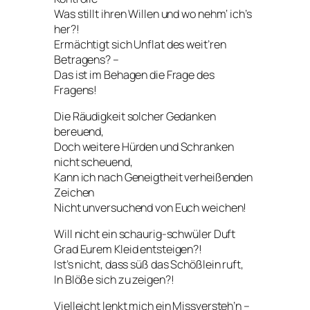
Was stillt ihren Willen und wo nehm‘ ich’s
her?!
Ermächtigt sich Unflat des weit’ren
Betragens? –
Das ist im Behagen die Frage des
Fragens!
Die Räudigkeit solcher Gedanken
bereuend,
Doch weitere Hürden und Schranken
nicht scheuend,
Kann ich nach Geneigtheit verheißenden
Zeichen
Nicht unversuchend von Euch weichen!
Will nicht ein schaurig-schwüler Duft
Grad Eurem Kleid entsteigen?!
Ist’s nicht, dass süß das Schößlein ruft,
In Blöße sich zu zeigen?!
Vielleicht lenkt mich ein Missversteh’n –