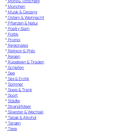
*
Mord & Totschlag
*
München
*
Musik & Gesang
*
Ostern & Weihnacht
*
Pflanzen & Natur
*
Poetry Slam
*
Politik
*
Promis
*
Regionales
*
Religion & Philo
*
Reisen
*
Rüpeleien & Tiraden
*
Schlafen
*
See
*
Sex & Erotik
*
Sommer
*
Speis & Trank
*
Sport
*
Städte
*
Strand/Meer
*
Silvester & Wechsel
*
Tabak & Alkohol
*
Tanzen
*
Tiere