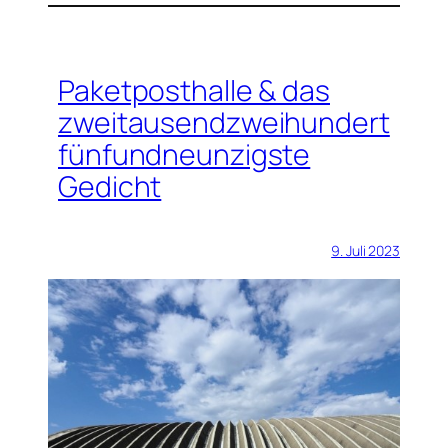
Paketposthalle & das
zweitausendzweihundert
fünfundneunzigste
Gedicht
9. Juli 2023