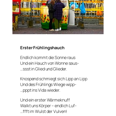
Erster Frühlingshauch
Endlich kommt die Sonne raus
Und ein Hauch von Wonne saus-
…ssst in Glied und Glieder.
Knospend schmiegt sich Lipp an Lipp
Und des Frühlings Wiege wipp-
…pppt ins Vida wieder.
Und ein erster Wärmeknuff
Walkt uns Körper – endlich Luf-
…ffft im Wulst der Vulven!