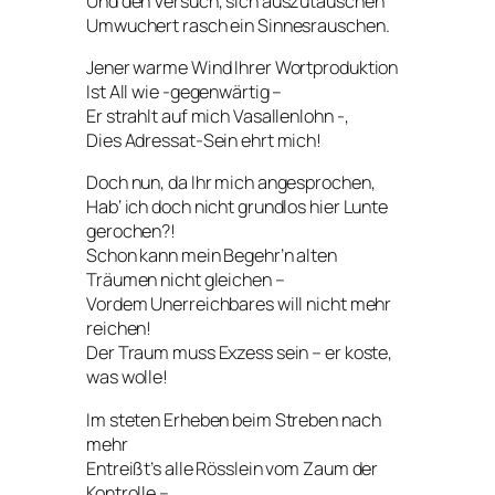
Und den Versuch, sich auszutauschen
Umwuchert rasch ein Sinnesrauschen.
Jener warme Wind Ihrer Wortproduktion
Ist All wie -gegenwärtig –
Er strahlt auf mich Vasallenlohn -,
Dies Adressat-Sein ehrt mich!
Doch nun, da Ihr mich angesprochen,
Hab‘ ich doch nicht grundlos hier Lunte
gerochen?!
Schon kann mein Begehr’n alten
Träumen nicht gleichen –
Vordem Unerreichbares will nicht mehr
reichen!
Der Traum muss Exzess sein – er koste,
was wolle!
Im steten Erheben beim Streben nach
mehr
Entreißt’s alle Rösslein vom Zaum der
Kontrolle –