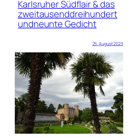
Karlsruher Südflair & das
zweitausenddreihundert
undneunte Gedicht
25. August 2023