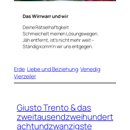
Das Wirrwarr und wir
Deine Rätselhaftigkeit
Schmeichelt meinen Lösungswegen.
Jäh entfernt, ist’s nicht mehr weit –
Ständig komm’n wir uns entgegen.
Erde
Liebe und Beziehung
Venedig
Vierzeiler
Giusto Trento & das
zweitausendzweihundert
achtundzwanzigste