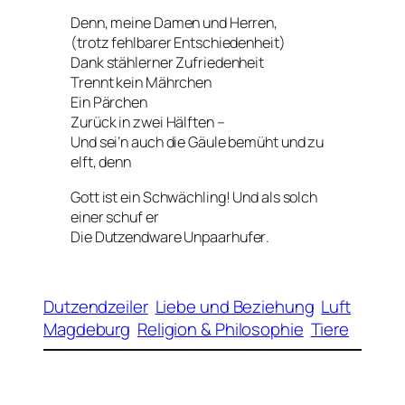
Denn, meine Damen und Herren,
(trotz fehlbarer Entschiedenheit)
Dank stählerner Zufriedenheit
Trennt kein Mährchen
Ein Pärchen
Zurück in zwei Hälften –
Und sei’n auch die Gäule bemüht und zu
elft, denn
Gott ist ein Schwächling! Und als solch
einer schuf er
Die Dutzendware
Unpaarhufer
.
Dutzendzeiler
Liebe und Beziehung
Luft
Magdeburg
Religion & Philosophie
Tiere