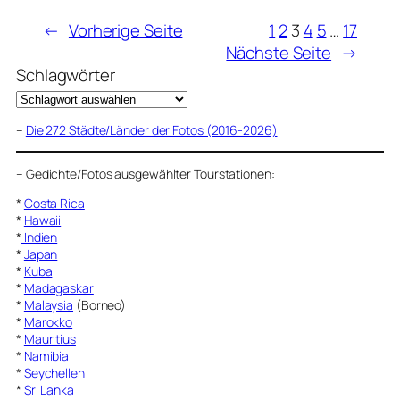
←
Vorherige Seite
1
2
3
4
5
…
17
Nächste Seite
→
Schlagwörter
–
Die 272 Städte/Länder der Fotos (2016-2026)
–
Gedichte/Fotos ausgewählter Tourstationen:
*
Costa Rica
*
Hawaii
*
Indien
*
Japan
*
Kuba
*
Madagaskar
*
Malaysia
(Borneo)
*
Marokko
*
Mauritius
*
Namibia
*
Seychellen
*
Sri Lanka