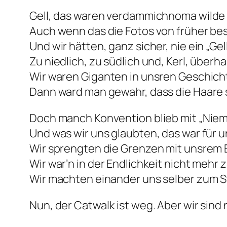
Gell, das waren verdammichnoma wilde 
Auch wenn das die Fotos von früher bes
Und wir hätten, ganz sicher, nie ein „Gel
Zu niedlich, zu südlich und, Kerl, überh
Wir waren Giganten in unsren Geschich
Dann ward man gewahr, dass die Haare s
Doch manch Konvention blieb mit „Niem
Und was wir uns glaubten, das war für u
Wir sprengten die Grenzen mit unsre
Wir war’n in der Endlichkeit nicht mehr
Wir machten einander uns selber zum S
Nun, der Catwalk ist weg. Aber wir sind