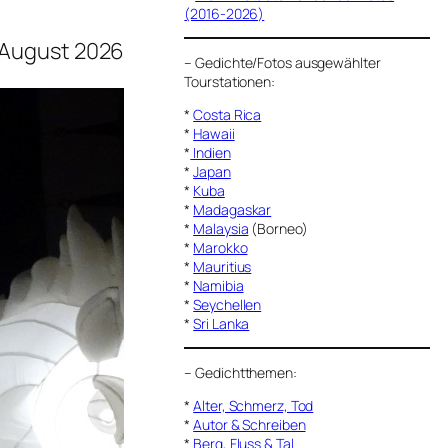
(2016-2026)
 August 2026
–
Gedichte/Fotos ausgewählter
Tourstationen:
*
Costa Rica
*
Hawaii
*
Indien
*
Japan
*
Kuba
*
Madagaskar
*
Malaysia
(Borneo)
*
Marokko
*
Mauritius
*
Namibia
*
Seychellen
*
Sri Lanka
–
Gedichtthemen
:
*
Alter, Schmerz, Tod
*
Autor & Schreiben
*
Berg, Fluss & Tal