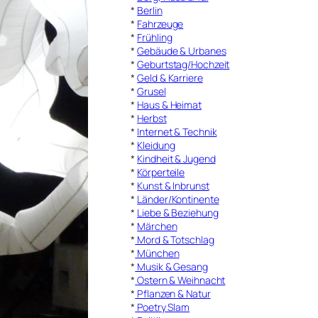
*
Berlin
*
Fahrzeuge
*
Frühling
*
Gebäude & Urbanes
*
Geburtstag/Hochzeit
*
Geld & Karriere
*
Grusel
*
Haus & Heimat
*
Herbst
*
Internet & Technik
*
Kleidung
*
Kindheit & Jugend
*
Körperteile
*
Kunst & Inbrunst
*
Länder/Kontinente
*
Liebe & Beziehung
*
Märchen
*
Mord & Totschlag
*
München
*
Musik & Gesang
*
Ostern & Weihnacht
*
Pflanzen & Natur
*
Poetry Slam