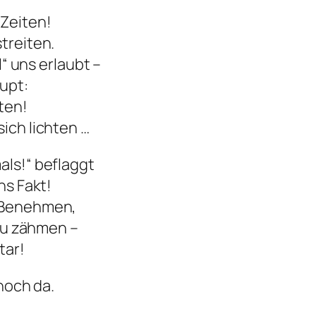
Zeiten!
treiten.
l“ uns erlaubt –
aupt:
ten!
ich lichten …
als!“ beflaggt
ns Fakt!
m Benehmen,
 zu zähmen –
tar!
 noch da.