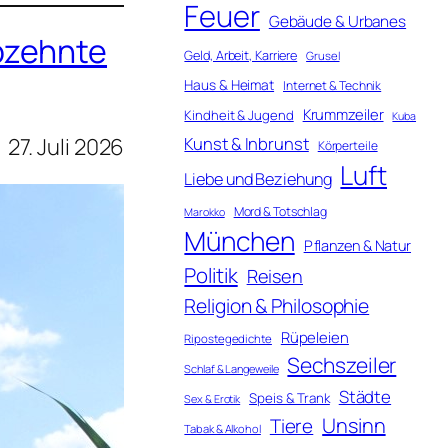
Feuer
Gebäude & Urbanes
bzehnte
Geld, Arbeit, Karriere
Grusel
Haus & Heimat
Internet & Technik
Krummzeiler
Kindheit & Jugend
Kuba
Kunst & Inbrunst
27. Juli 2026
Körperteile
Luft
Liebe und Beziehung
Mord & Totschlag
Marokko
München
Pflanzen & Natur
Politik
Reisen
Religion & Philosophie
Rüpeleien
Ripostegedichte
Sechszeiler
Schlaf & Langeweile
Städte
Speis & Trank
Sex & Erotik
Unsinn
Tiere
Tabak & Alkohol