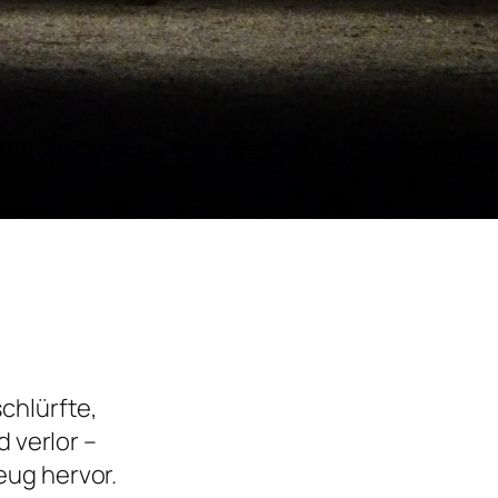
chlürfte,
d verlor –
ug hervor.