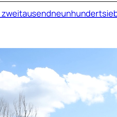
das zweitausendneunhundertsie