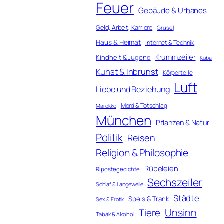
Feuer
Gebäude & Urbanes
Geld, Arbeit, Karriere
Grusel
Haus & Heimat
Internet & Technik
Krummzeiler
Kindheit & Jugend
Kuba
Kunst & Inbrunst
Körperteile
Luft
Liebe und Beziehung
Mord & Totschlag
Marokko
München
Pflanzen & Natur
Politik
Reisen
Religion & Philosophie
Rüpeleien
Ripostegedichte
Sechszeiler
Schlaf & Langeweile
Städte
Speis & Trank
Sex & Erotik
Unsinn
Tiere
Tabak & Alkohol