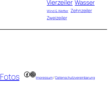
Vierzeiler
Wasser
Zehnzeiler
Wind & Wetter
Zweizeiler
Facebook
Instagram
 Fotos
Impressum
/
Datenschutzvereinbarung