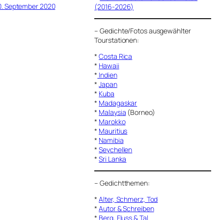
0. September 2020
(2016-2026)
–
Gedichte/Fotos ausgewählter
Tourstationen:
*
Costa Rica
*
Hawaii
*
Indien
*
Japan
*
Kuba
*
Madagaskar
*
Malaysia
(Borneo)
*
Marokko
*
Mauritius
*
Namibia
*
Seychellen
*
Sri Lanka
–
Gedichtthemen
:
*
Alter, Schmerz, Tod
*
Autor & Schreiben
*
Berg, Fluss & Tal