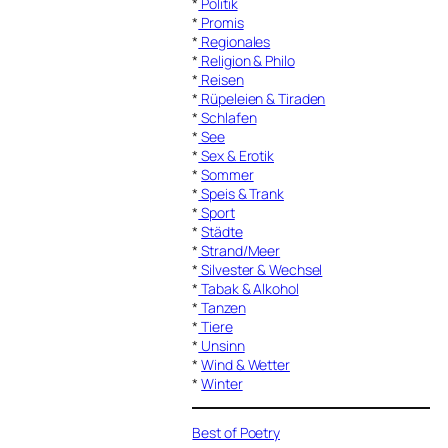
*
Politik
*
Promis
*
Regionales
*
Religion & Philo
*
Reisen
*
Rüpeleien & Tiraden
*
Schlafen
*
See
*
Sex & Erotik
*
Sommer
*
Speis & Trank
*
Sport
*
Städte
*
Strand/Meer
*
Silvester & Wechsel
*
Tabak & Alkohol
*
Tanzen
*
Tiere
*
Unsinn
*
Wind & Wetter
*
Winter
Best of Poetry