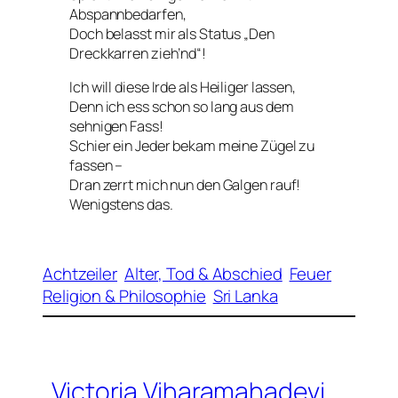
Abspannbedarfen,
Doch belasst mir als Status „Den
Dreckkarren zieh’nd“!
Ich will diese Irde als Heiliger lassen,
Denn ich ess schon so lang aus dem
sehnigen Fass!
Schier ein Jeder bekam meine Zügel zu
fassen –
Dran zerrt mich nun den Galgen rauf!
Wenigstens das.
Achtzeiler
Alter, Tod & Abschied
Feuer
Religion & Philosophie
Sri Lanka
Victoria Viharamahadevi