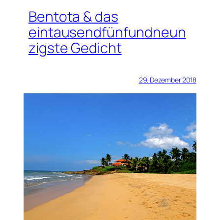
Bentota & das
eintausendfünfundneun
zigste Gedicht
29. Dezember 2018