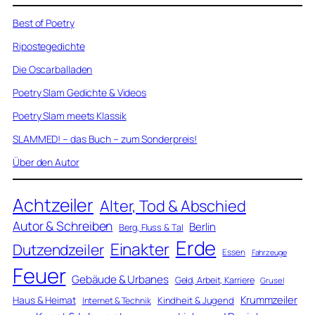
Best of Poetry
Ripostegedichte
Die Oscarballaden
Poetry Slam Gedichte & Videos
Poetry Slam meets Klassik
SLAMMED! – das Buch – zum Sonderpreis!
Über den Autor
Achtzeiler
Alter, Tod & Abschied
Autor & Schreiben
Berlin
Berg, Fluss & Tal
Erde
Einakter
Dutzendzeiler
Essen
Fahrzeuge
Feuer
Gebäude & Urbanes
Geld, Arbeit, Karriere
Grusel
Krummzeiler
Haus & Heimat
Kindheit & Jugend
Internet & Technik