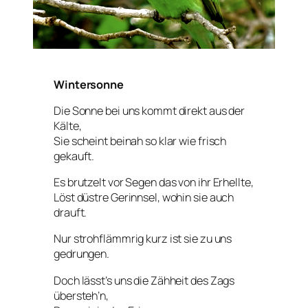
Wintersonne
Die Sonne bei uns kommt direkt aus der
Kälte,
Sie scheint beinah so klar wie frisch
gekauft.
Es brutzelt vor Segen das von ihr Erhellte,
Löst düstre Gerinnsel, wohin sie auch
drauft.
Nur strohflämmrig kurz ist sie zu uns
gedrungen.
Doch lässt’s uns die Zähheit des Zags
übersteh’n,