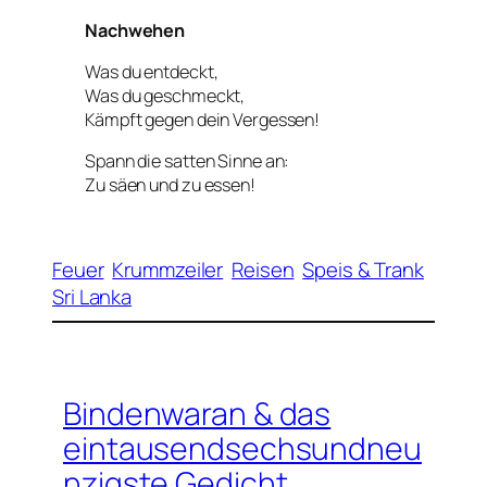
Nachwehen
Was du entdeckt,
Was du geschmeckt,
Kämpft gegen dein Vergessen!
Spann die satten Sinne an:
Zu säen und zu essen!
Feuer
Krummzeiler
Reisen
Speis & Trank
Sri Lanka
Bindenwaran & das
eintausendsechsundneu
nzigste Gedicht