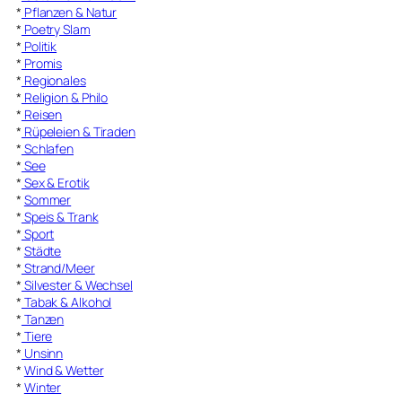
*
Pflanzen & Natur
*
Poetry Slam
*
Politik
*
Promis
*
Regionales
*
Religion & Philo
*
Reisen
*
Rüpeleien & Tiraden
*
Schlafen
*
See
*
Sex & Erotik
*
Sommer
*
Speis & Trank
*
Sport
*
Städte
*
Strand/Meer
*
Silvester & Wechsel
*
Tabak & Alkohol
*
Tanzen
*
Tiere
*
Unsinn
*
Wind & Wetter
*
Winter