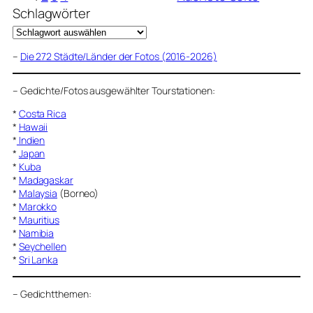
Schlagwörter
–
Die 272 Städte/Länder der Fotos (2016-2026)
–
Gedichte/Fotos ausgewählter Tourstationen:
*
Costa Rica
*
Hawaii
*
Indien
*
Japan
*
Kuba
*
Madagaskar
*
Malaysia
(Borneo)
*
Marokko
*
Mauritius
*
Namibia
*
Seychellen
*
Sri Lanka
–
Gedichtthemen
: