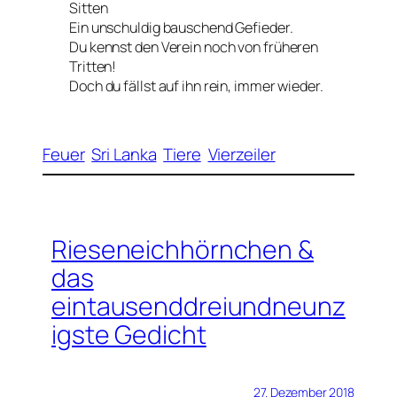
Sitten
Ein unschuldig bauschend Gefieder.
Du kennst den Verein noch von früheren
Tritten!
Doch du fällst auf ihn rein, immer wieder.
Feuer
Sri Lanka
Tiere
Vierzeiler
Rieseneichhörnchen &
das
eintausenddreiundneunz
igste Gedicht
27. Dezember 2018