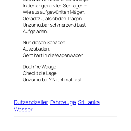
In den angekurvten Schrägen –
Wie aus aufgewühlten Mägen.
Geradezu, als ob den Trägen
Unzumutbar schmerzend Last
Aufgeladen.
Nun diesen Schaden
Auszubaden,
Geht hart in die Wagenwaden.
Doch ’ne Waage
Checkt die Lage:
Unzumutbar? Nicht mal fast!
Dutzendzeiler
Fahrzeuge
Sri Lanka
Wasser