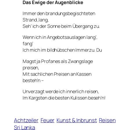
Das Ewige der Augenblicke
Immer den brandungsbegischteten
Strand ‚lang,
Seh‘ ich der Sonne beim Übergang zu.
Wenn ich in Angebotsauslagen lang‘,
fang‘
Ich mich im bildhübschen Immerzu. Du
Magst ja Profanes als Zwangslage
preisen,
Mit sachlichen Preisen an Kassen
besteh’n –
Unverzagt werde ich innerlich reisen,
Im Kargsten die besten Kulissen beseh’n!
Achtzeiler
Feuer
Kunst & Inbrunst
Reisen
Sri Lanka