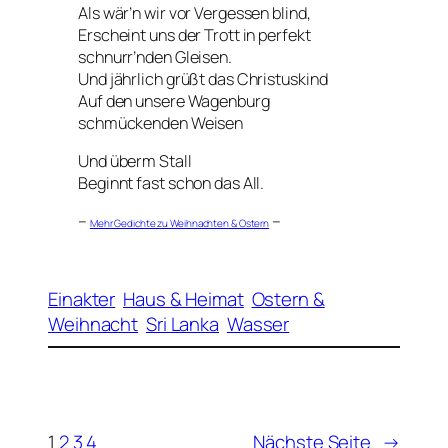
Als wär’n wir vor Vergessen blind,
Erscheint uns der Trott in perfekt
schnurr’nden Gleisen.
Und jährlich grüßt das Christuskind
Auf den unsere Wagenburg
schmückenden Weisen
Und überm Stall
Beginnt fast schon das All.
–
–
Mehr Gedichte zu Weihnachten & Ostern
Einakter
Haus & Heimat
Ostern &
Weihnacht
Sri Lanka
Wasser
1
2
3
4
Nächste Seite
→