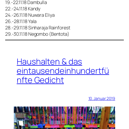
19.-22.11.18 Dambulla
22.-24.11.18 Kandy
24.-26.11.18 Nuwara Eliya
26.-28.11.18 Yala
28.-29.11.18 Sinharaja Rainforest
29.-30.11.18 Negombo (Bentota)
Haushalten & das
eintausendeinhundertfü
nfte Gedicht
10. Januar 2019