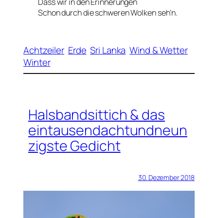
Dass wir in den Erinnerungen
Schon durch die schweren Wolken seh’n.
Achtzeiler
Erde
Sri Lanka
Wind & Wetter
Winter
Halsbandsittich & das
eintausendachtundneun
zigste Gedicht
30. Dezember 2018