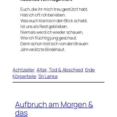
Euch, die ihr mich treu gestützt habt,
Hab ich oft roh berieben.
Was euch klarlos in den Blick schabt,
Ist uns als Rest geblieben.
Niemals werd ich wieder schauen,
Wie ich flüchtig jung geschaut.
Denn schon löst sich von den Brauen
Jahrverätzte Bindehaut.
Achtzeiler
Alter, Tod & Abschied
Erde
Körperteile
Sri Lanka
Aufbruch am Morgen &
das