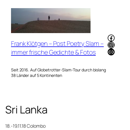
Zum
Inhalt
springen
Faceb
Frank Klötgen – Post Poetry Slam –
Instag
Link
immer frische Gedichte & Fotos
Seit 2016. Auf Globetrotter-Slam-Tour durch bislang
38 Länder auf 5 Kontinenten
Sri Lanka
18.-19.11.18 Colombo