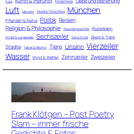
Kunst & Inbrunst
Liebe und Beziehung
Körperteile
Kuba
Luft
München
Mord & Totschlag
Marokko
Politik
Reisen
Pflanzen & Natur
Religion & Philosophie
Rüpeleien
Ripostegedichte
Sechszeiler
Speis & Trank
Schlaf & Langeweile
Sex & Erotik
Vierzeiler
Unsinn
Tiere
Städte
Tabak & Alkohol
Wasser
Zweizeiler
Zehnzeiler
Wind & Wetter
Frank Klötgen – Post Poetry
Slam – immer frische
Gedichte & Fotos