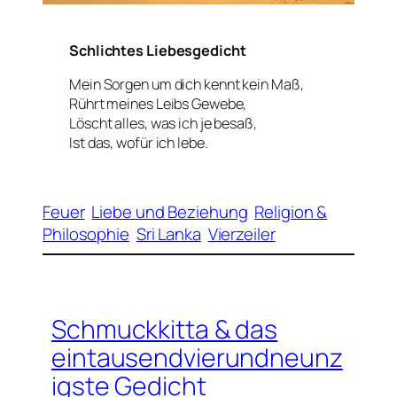
Schlichtes Liebesgedicht
Mein Sorgen um dich kennt kein Maß,
Rührt meines Leibs Gewebe,
Löscht alles, was ich je besaß,
Ist das, wofür ich lebe.
Feuer
Liebe und Beziehung
Religion &
Philosophie
Sri Lanka
Vierzeiler
Schmuckkitta & das
eintausendvierundneunz
igste Gedicht