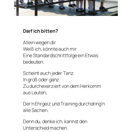
Darf ich bitten?
Allein wegen dir
Weiß ich, könnte auch mir
Eine Standardschrittfolge ein Etwas
bedeuten.
Scheint auch jeder Tanz
In groß oder ganz
Zu durchexerziert von dem Herkomm
aus Leuten,
Der’n Ehrgeiz und Training durchdring’n
alle Sachen.
Denn du, denke ich, kannst den
Unterschied machen.