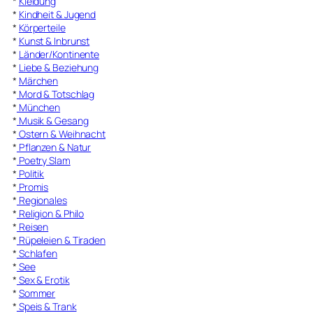
*
Kleidung
*
Kindheit & Jugend
*
Körperteile
*
Kunst & Inbrunst
*
Länder/Kontinente
*
Liebe & Beziehung
*
Märchen
*
Mord & Totschlag
*
München
*
Musik & Gesang
*
Ostern & Weihnacht
*
Pflanzen & Natur
*
Poetry Slam
*
Politik
*
Promis
*
Regionales
*
Religion & Philo
*
Reisen
*
Rüpeleien & Tiraden
*
Schlafen
*
See
*
Sex & Erotik
*
Sommer
*
Speis & Trank