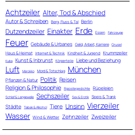
Achtzeiler
Alter, Tod & Abschied
Autor & Schreiben
Berlin
Berg, Fluss & Tal
Erde
Einakter
Dutzendzeiler
Essen
Fahrzeuge
Feuer
Gebäude & Urbanes
Geld, Arbeit, Karriere
Grusel
Krummzeiler
Haus & Heimat
Kindheit & Jugend
Internet & Technik
Kunst & Inbrunst
Liebe und Beziehung
Körperteile
Kuba
Luft
München
Mord & Totschlag
Marokko
Politik
Reisen
Pflanzen & Natur
Religion & Philosophie
Rüpeleien
Ripostegedichte
Sechszeiler
Speis & Trank
Schlaf & Langeweile
Sex & Erotik
Vierzeiler
Unsinn
Tiere
Städte
Tabak & Alkohol
Wasser
Zweizeiler
Zehnzeiler
Wind & Wetter