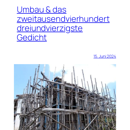
Umbau & das
zweitausendvierhundert
dreiundvierzigste
Gedicht
15. Juni 2024