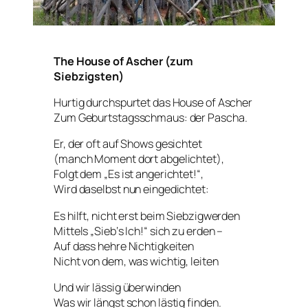
The House of Ascher (zum
Siebzigsten)
Hurtig durchspurtet das House of Ascher
Zum Geburtstagsschmaus: der Pascha.
Er, der oft auf Shows gesichtet
(manch Moment dort abgelichtet),
Folgt dem „Es ist angerichtet!“,
Wird daselbst nun eingedichtet:
Es hilft, nicht erst beim Siebzigwerden
Mittels „Sieb‘s Ich!“ sich zu erden –
Auf dass hehre Nichtigkeiten
Nicht von dem, was wichtig, leiten
Und wir lässig überwinden
Was wir längst schon lästig finden.