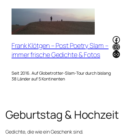
Zum
Inhalt
springen
Faceb
Frank Klötgen – Post Poetry Slam –
Instag
Link
immer frische Gedichte & Fotos
Seit 2016. Auf Globetrotter-Slam-Tour durch bislang
38 Länder auf 5 Kontinenten
Geburtstag & Hochzeit
Gedichte, die wie ein Geschenk sind.