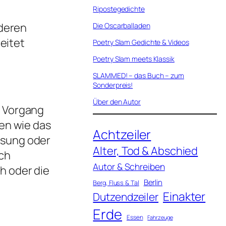
Ripostegedichte
 deren
Die Oscarballaden
eitet
Poetry Slam Gedichte & Videos
Poetry Slam meets Klassik
SLAMMED! – das Buch – zum
Sonderpreis!
Über den Autor
e Vorgang
en wie das
Achtzeiler
ssung oder
Alter, Tod & Abschied
rch
Autor & Schreiben
h oder die
Berlin
Berg, Fluss & Tal
Einakter
Dutzendzeiler
Erde
Essen
Fahrzeuge