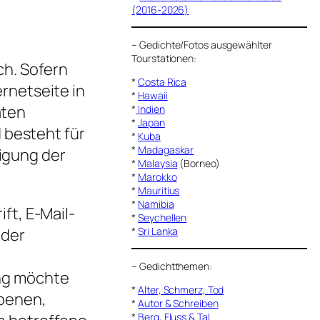
(2016-2026)
–
Gedichte/Fotos ausgewählter
Tourstationen:
ch. Sofern
*
Costa Rica
rnetseite in
*
Hawaii
aten
*
Indien
*
Japan
 besteht für
*
Kuba
*
Madagaskar
ligung der
*
Malaysia
(Borneo)
*
Marokko
*
Mauritius
*
Namibia
ft, E-Mail-
*
Seychellen
*
Sri Lanka
 der
–
Gedichtthemen
:
ng möchte
*
Alter, Schmerz, Tod
obenen,
*
Autor & Schreiben
*
Berg, Fluss & Tal