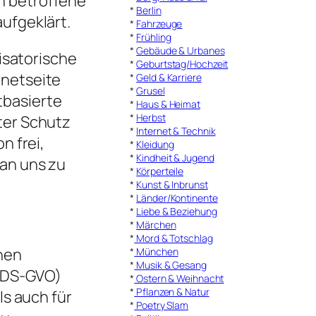
n betroffene
*
Berlin
ufgeklärt.
*
Fahrzeuge
*
Frühling
*
Gebäude & Urbanes
isatorische
*
Geburtstag/Hochzeit
rnetseite
*
Geld & Karriere
*
Grusel
tbasierte
*
Haus & Heimat
*
Herbst
ter Schutz
*
Internet & Technik
n frei,
*
Kleidung
*
Kindheit & Jugend
an uns zu
*
Körperteile
*
Kunst & Inbrunst
*
Länder/Kontinente
*
Liebe & Beziehung
*
Märchen
*
Mord & Totschlag
hen
*
München
*
Musik & Gesang
 (DS-GVO)
*
Ostern & Weihnacht
*
Pflanzen & Natur
ls auch für
*
Poetry Slam