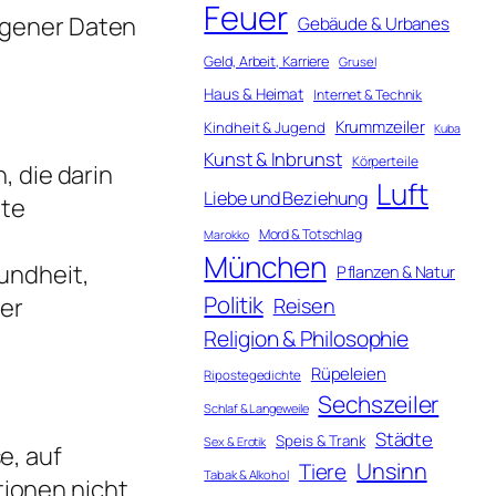
Feuer
ogener Daten
Gebäude & Urbanes
Geld, Arbeit, Karriere
Grusel
Haus & Heimat
Internet & Technik
Krummzeiler
Kindheit & Jugend
Kuba
Kunst & Inbrunst
Körperteile
, die darin
Luft
Liebe und Beziehung
mte
Mord & Totschlag
Marokko
München
undheit,
Pflanzen & Natur
Politik
der
Reisen
Religion & Philosophie
Rüpeleien
Ripostegedichte
Sechszeiler
Schlaf & Langeweile
Städte
Speis & Trank
Sex & Erotik
e, auf
Unsinn
Tiere
Tabak & Alkohol
ionen nicht