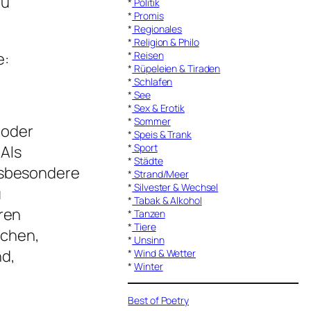
zu
*
Politik
*
Promis
*
Regionales
*
Religion & Philo
e:
*
Reisen
*
Rüpeleien & Tiraden
*
Schlafen
*
See
*
Sex & Erotik
*
Sommer
 oder
*
Speis & Trank
*
Sport
 Als
*
Städte
insbesondere
*
Strand/Meer
*
Silvester & Wechsel
u
*
Tabak & Alkohol
ren
*
Tanzen
*
Tiere
schen,
*
Unsinn
nd,
*
Wind & Wetter
*
Winter
Best of Poetry