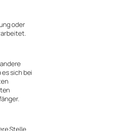
tung oder
arbeitet.
r andere
es sich bei
ten
aten
fänger.
ere Stelle