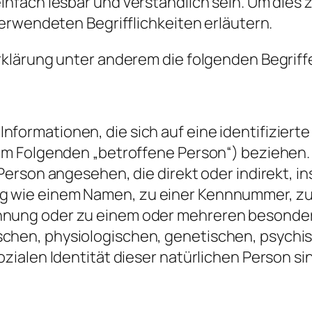
fach lesbar und verständlich sein. Um dies 
erwendeten Begrifflichkeiten erläutern.
klärung unter anderem die folgenden Begriff
formationen, die sich auf eine identifizierte
(im Folgenden „betroffene Person“) beziehen.
e Person angesehen, die direkt oder indirekt, 
ng wie einem Namen, zu einer Kennnummer, z
ennung oder zu einem oder mehreren besonde
schen, physiologischen, genetischen, psychi
ozialen Identität dieser natürlichen Person si