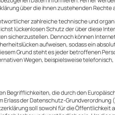
bezogenen Daten informieren. Ferner werde
klärung über die ihnen zustehenden Rechte a
antwortlicher zahlreiche technische und organ
hst lückenlosen Schutz der über diese Inte
n sicherzustellen. Dennoch können Interne
herheitslücken aufweisen, sodass ein absolu
iesem Grund steht es jeder betroffenen Perso
nativen Wegen, beispielsweise telefonisch, 
n Begrifflichkeiten, die durch den Europäisc
im Erlass der Datenschutz-Grundverordnung
klärung soll sowohl für die Öffentlichkeit a