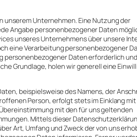
e an unserem Unternehmen. Eine Nutzung der
 jede Angabe personenbezogener Daten mögli
ices unseres Unternehmens über unsere Inte
ch eine Verarbeitung personenbezogener D
ung personenbezogener Daten erforderlich und
che Grundlage, holen wir generell eine Einwil
ten, beispielsweise des Namens, der Anschri
ffenen Person, erfolgt stets im Einklang mit
Übereinstimmung mit den für uns geltenden
mmungen. Mittels dieser Datenschutzerkläru
über Art, Umfang und Zweck der von uns erh