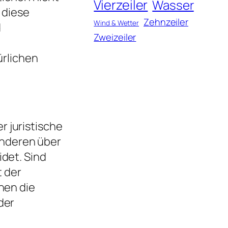
Vierzeiler
Wasser
 diese
Zehnzeiler
Wind & Wetter
d
Zweizeiler
ürlichen
r juristische
anderen über
det. Sind
t der
nen die
der