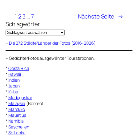
1
2
3
…
7
Nächste Seite
→
Schlagwörter
–
Die 272 Städte/Länder der Fotos (2016-2026)
–
Gedichte/Fotos ausgewählter Tourstationen:
*
Costa Rica
*
Hawaii
*
Indien
*
Japan
*
Kuba
*
Madagaskar
*
Malaysia
(Borneo)
*
Marokko
*
Mauritius
*
Namibia
*
Seychellen
*
Sri Lanka