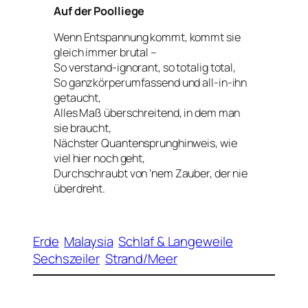
Auf der Poolliege
Wenn Entspannung kommt, kommt sie
gleich immer brutal –
So verstand-ignorant, so totalig total,
So ganzkörperumfassend und all-in-ihn
getaucht,
Alles Maß überschreitend, in dem man
sie braucht,
Nächster Quantensprunghinweis, wie
viel hier noch geht,
Durchschraubt von ’nem Zauber, der nie
überdreht.
Erde
Malaysia
Schlaf & Langeweile
Sechszeiler
Strand/Meer