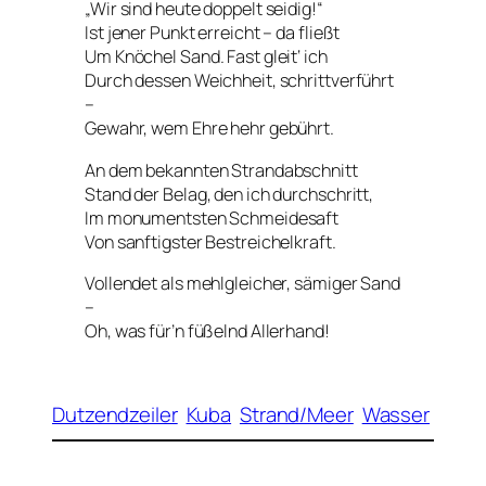
„Wir sind heute doppelt seidig!“
Ist jener Punkt erreicht – da fließt
Um Knöchel Sand. Fast gleit‘ ich
Durch dessen Weichheit, schrittverführt
–
Gewahr, wem Ehre hehr gebührt.
An dem bekannten Strandabschnitt
Stand der Belag, den ich durchschritt,
Im monumentsten Schmeidesaft
Von sanftigster Bestreichelkraft.
Vollendet als mehlgleicher, sämiger Sand
–
Oh, was für’n füßelnd Allerhand!
Dutzendzeiler
Kuba
Strand/Meer
Wasser