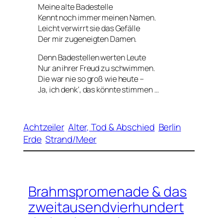
Meine alte Badestelle
Kennt noch immer meinen Namen.
Leicht verwirrt sie das Gefälle
Der mir zugeneigten Damen.
Denn Badestellen werten Leute
Nur an ihrer Freud zu schwimmen.
Die war nie so groß wie heute –
Ja, ich denk‘, das könnte stimmen …
Achtzeiler
Alter, Tod & Abschied
Berlin
Erde
Strand/Meer
Brahmspromenade & das
zweitausendvierhundert