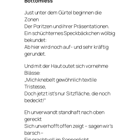
Bottomless
Just unter dem Gürtel beginnen die
Zonen
Der Poritzen und ihrer Präsentationen.
Ein schüchternes Speckbäckchen wölbig
bekundet:
Ab hier wird noch auf- und sehr kräftig
gerundet.
Und mit der Haut outet sich vornehme
Blässe:
„Mich knebelt gewöhnlich textile
Tristesse,
Doch jetzt ist’s nur Sitzfläche, die noch
bedeckt!“
Eh unverwandt standhaft nach oben
gereckt
Sich unverhofft offen zeigt – sagen wir’s
barsch –
Ein prachtvoll im Sonnenlicht