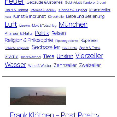
Feuer
Gebäude & Urbanes
Geld, Arbeit, Karriere
Grusel
Krummzeiler
Haus & Heimat
Kindheit & Jugend
Internet & Technik
Kunst & Inbrunst
Liebe und Beziehung
Körperteile
Kuba
Luft
München
Mord & Totschlag
Marokko
Politik
Reisen
Pflanzen & Natur
Religion & Philosophie
Rüpeleien
Ripostegedichte
Sechszeiler
Speis & Trank
Schlaf & Langeweile
Sex & Erotik
Vierzeiler
Unsinn
Tiere
Städte
Tabak & Alkohol
Wasser
Zweizeiler
Zehnzeiler
Wind & Wetter
Frank Klötgen – Post Poetry