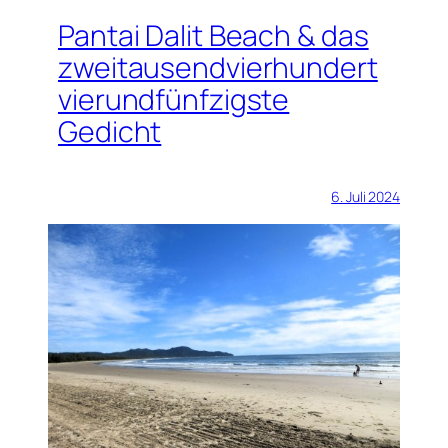
Pantai Dalit Beach & das
zweitausendvierhundert
vierundfünfzigste
Gedicht
6. Juli 2024