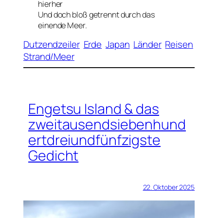
hierher
Und doch bloß getrennt durch das
einende Meer.
Dutzendzeiler
Erde
Japan
Länder
Reisen
Strand/Meer
Engetsu Island & das
zweitausendsiebenhund
ertdreiundfünfzigste
Gedicht
22. Oktober 2025