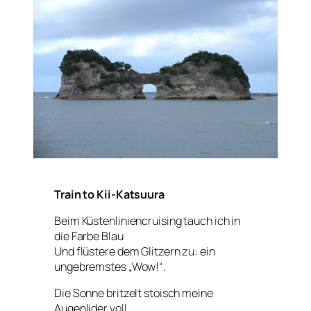
Train to Kii-Katsuura
Beim Küstenliniencruising tauch ich in
die Farbe Blau
Und flüstere dem Glitzern zu: ein
ungebremstes „Wow!“.
Die Sonne britzelt stoisch meine
Augenlider voll