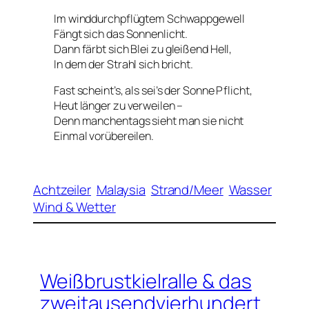
Im winddurchpflügtem Schwappgewell
Fängt sich das Sonnenlicht.
Dann färbt sich Blei zu
gleißend Hell
,
In dem der Strahl sich bricht.
Fast scheint’s, als sei’s der Sonne Pflicht,
Heut länger zu verweilen –
Denn manchentags sieht man sie nicht
Einmal vorübereilen.
Achtzeiler
Malaysia
Strand/Meer
Wasser
Wind & Wetter
Weißbrustkielralle & das
zweitausendvierhundert