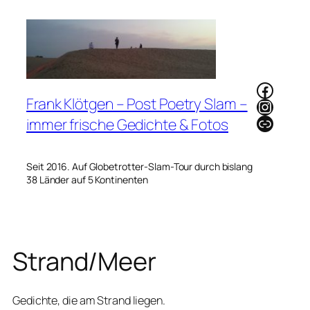
Zum
Inhalt
springen
Faceb
Frank Klötgen – Post Poetry Slam –
Instag
Link
immer frische Gedichte & Fotos
Seit 2016. Auf Globetrotter-Slam-Tour durch bislang
38 Länder auf 5 Kontinenten
Strand/Meer
Gedichte, die am Strand liegen.