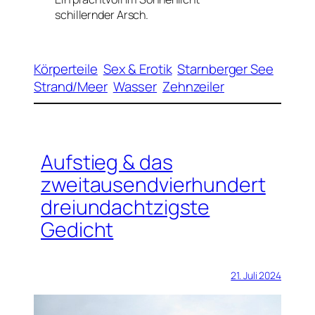
schillernder Arsch.
Körperteile
Sex & Erotik
Starnberger See
Strand/Meer
Wasser
Zehnzeiler
Aufstieg & das
zweitausendvierhundert
dreiundachtzigste
Gedicht
21. Juli 2024