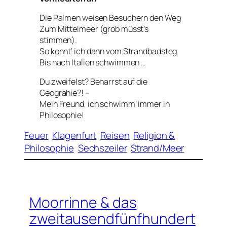
Die Palmen weisen Besuchern den Weg
Zum Mittelmeer (grob müsst’s
stimmen).
So konnt‘ ich dann vom Strandbadsteg
Bis nach Italien schwimmen …
Du zweifelst? Beharrst auf die
Geograhie?! –
Mein Freund, ich schwimm‘ immer in
Philosophie!
Feuer
Klagenfurt
Reisen
Religion &
Philosophie
Sechszeiler
Strand/Meer
Moorrinne & das
zweitausendfünfhundert