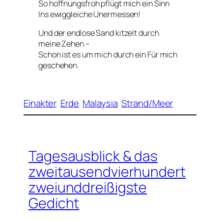
So hoffnungsfroh pflügt mich ein Sinn
Ins ewiggleiche Unermessen!
Und der endlose Sand kitzelt durch
meine Zehen –
Schon ist es um mich durch ein
Für mich
geschehen.
Einakter
Erde
Malaysia
Strand/Meer
Tagesausblick & das
zweitausendvierhundert
zweiunddreißigste
Gedicht