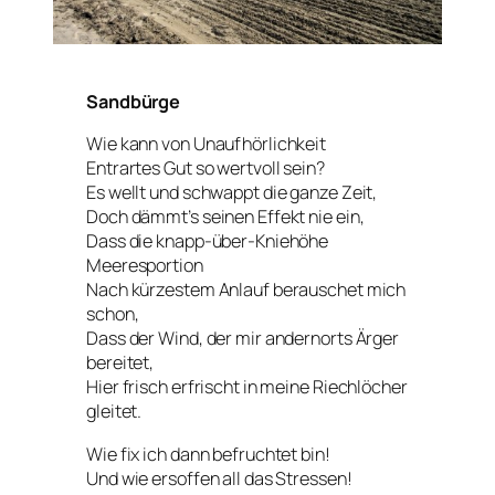
Sandbürge
Wie kann von Unaufhörlichkeit
Entrartes Gut so wertvoll sein?
Es wellt und schwappt die ganze Zeit,
Doch dämmt’s seinen Effekt nie ein,
Dass die knapp-über-Kniehöhe
Meeresportion
Nach kürzestem Anlauf berauschet mich
schon,
Dass der Wind, der mir andernorts Ärger
bereitet,
Hier frisch erfrischt in meine Riechlöcher
gleitet.
Wie fix ich dann befruchtet bin!
Und wie ersoffen all das Stressen!