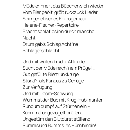
Müde erinnert das Bübchen sich wieder
Vom Bier geölt, grölt ruckzuck Lieder
Sein genetisches Erzeugerpaar.
Helene-Fischer-Repertoire
Bracht schlaflos ihn durch manche
Nacht –
Drum gab’s Schlag Acht ’ne
Schlagerschlacht!
Und mit wütend rüder Attitüde
Sucht der Müde nach ’nem Prügel …
Gut gefüllte Biertrunkkrüge
Stünd’n als Fundus zu Genüge
Zur Verfügung
Und mit Doom-Schwung
Wummst der Bub mit Krug-Hub munter
Rundum dumpf auf Stürnen ein –
Kühn und ungezügelt brüllend
Ungestüm den Blutdurst stüllend
Rumms und Bumms ins Hürn hinein!