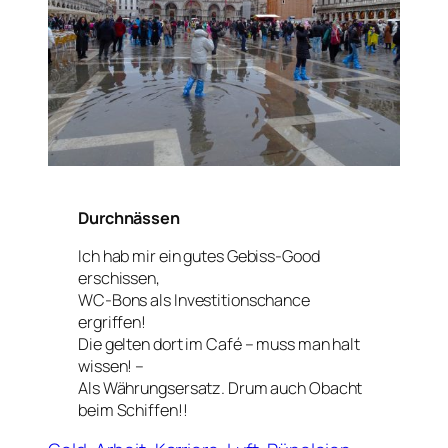
Durchnässen
Ich hab mir ein gutes Gebiss-Good
erschissen,
WC-Bons als Investitionschance
ergriffen!
Die gelten dort im Café – muss man halt
wissen! –
Als Währungsersatz. Drum auch Obacht
beim Schiffen!!