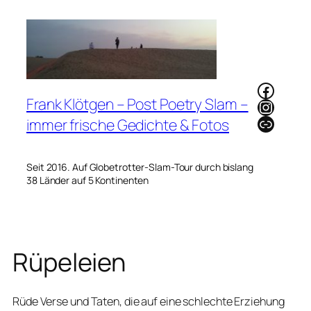
Zum
Inhalt
springen
Faceb
Frank Klötgen – Post Poetry Slam –
Instag
Link
immer frische Gedichte & Fotos
Seit 2016. Auf Globetrotter-Slam-Tour durch bislang
38 Länder auf 5 Kontinenten
Rüpeleien
Rüde Verse und Taten, die auf eine schlechte Erziehung