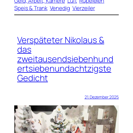
Geld, Arbeit, Karriere
Luft
Rüpeleien
Speis & Trank
Venedig
Vierzeiler
Verspäteter Nikolaus &
das
zweitausendsiebenhund
ertsiebenundachtzigste
Gedicht
21. Dezember 2025