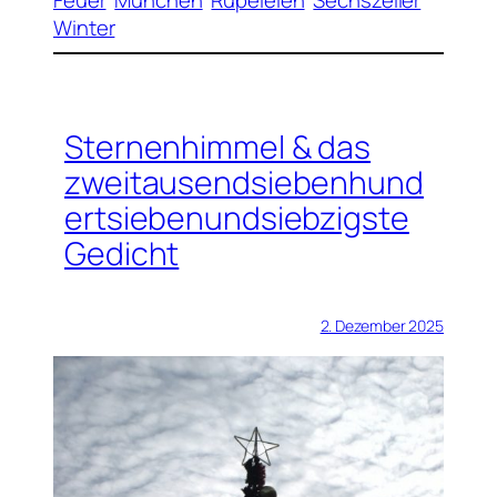
Feuer
München
Rüpeleien
Sechszeiler
Winter
Sternenhimmel & das
zweitausendsiebenhund
ertsiebenundsiebzigste
Gedicht
2. Dezember 2025