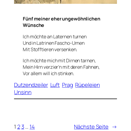
Fünf meiner eher ungewöhnlichen
Wünsche
Ich möchte an Laternen turnen
Und in Latrinen Fascho-Urnen
Mit Stofftieren versenken.
Ich möchte mich mit Dirnen tarnen,
Mein Hirn verzier’n mit deren Fahnen,
Vor allem will ich stinken.
Dutzendzeiler
Luft
Prag
Rüpeleien
Unsinn
1
2
3
…
14
Nächste Seite
→