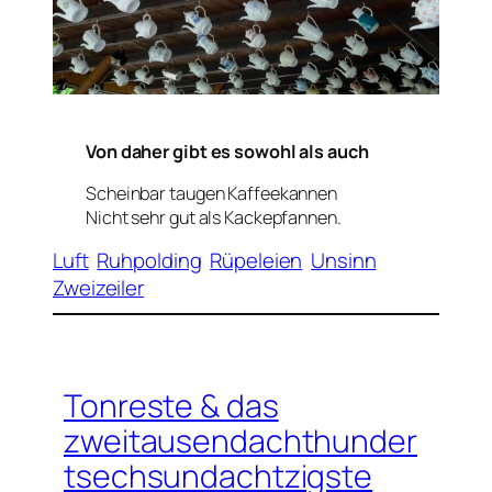
Von daher gibt es sowohl als auch
Scheinbar taugen Kaffeekannen
Nicht sehr gut als Kackepfannen.
Luft
Ruhpolding
Rüpeleien
Unsinn
Zweizeiler
Tonreste & das
zweitausendachthunder
tsechsundachtzigste