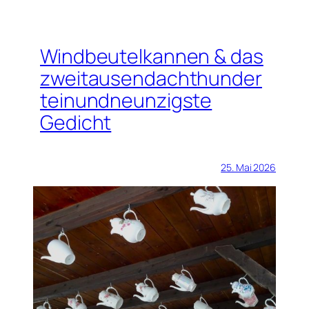
Windbeutelkannen & das
zweitausendachthunder
teinundneunzigste
Gedicht
25. Mai 2026