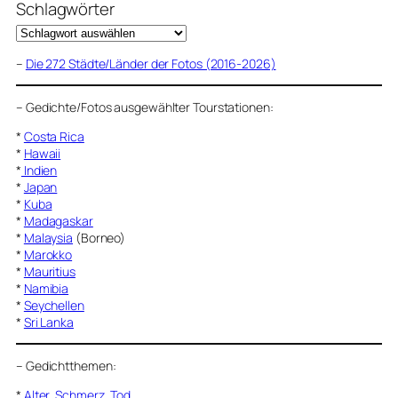
Schlagwörter
–
Die 272 Städte/Länder der Fotos (2016-2026)
–
Gedichte/Fotos ausgewählter Tourstationen:
*
Costa Rica
*
Hawaii
*
Indien
*
Japan
*
Kuba
*
Madagaskar
*
Malaysia
(Borneo)
*
Marokko
*
Mauritius
*
Namibia
*
Seychellen
*
Sri Lanka
–
Gedichtthemen
:
*
Alter, Schmerz, Tod