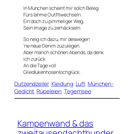
In München scheint mir solch Beleg
Fürs lahme Outfitwechseln
Ein doch zu pimmeliger Weg,
Sein Image zu zerhäckseln.
So neig ich dazu, mir deswegen
’ne neue Denim zuzulegen.
Aber manch schönen Abends, da denk
ich zurück
An die Tage voll
Gliedlukenhosenlochglück.
Dutzendzeiler
Kleidung
Luft
München-
Gedicht
Rüpeleien
Tegernsee
Kampenwand & das
zweitausendachthunder