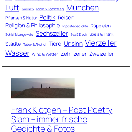
Luft
München
Mord & Totschlag
Marokko
Politik
Reisen
Pflanzen & Natur
Religion & Philosophie
Rüpeleien
Ripostegedichte
Sechszeiler
Speis & Trank
Schlaf & Langeweile
Sex & Erotik
Vierzeiler
Unsinn
Tiere
Städte
Tabak & Alkohol
Wasser
Zweizeiler
Zehnzeiler
Wind & Wetter
Frank Klötgen – Post Poetry
Slam – immer frische
Gedichte & Fotos