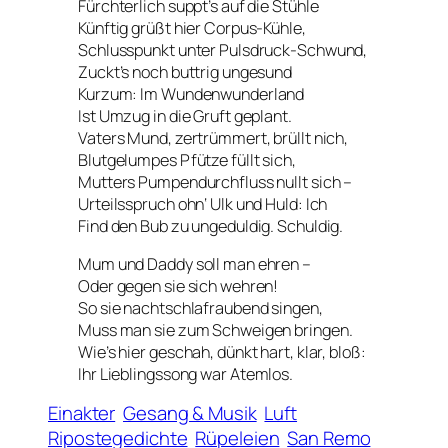
Fürchterlich suppt’s auf die Stühle
Künftig grüßt hier Corpus-Kühle,
Schlusspunkt unter Pulsdruck-Schwund,
Zuckt’s noch buttrig ungesund
Kurzum: Im Wundenwunderland
Ist Umzug in die Gruft geplant.
Vaters Mund, zertrümmert, brüllt nich,
Blutgelumpes Pfütze füllt sich,
Mutters Pumpendurchfluss nullt sich –
Urteilsspruch ohn‘ Ulk und Huld: Ich
Find den Bub zu ungeduldig. Schuldig.
Mum und Daddy soll man ehren –
Oder gegen sie sich wehren!
So sie nachtschlafraubend singen,
Muss man sie zum Schweigen bringen.
Wie’s hier geschah, dünkt hart, klar, bloß:
Ihr Lieblingssong war
Atemlos
.
Einakter
Gesang & Musik
Luft
Ripostegedichte
Rüpeleien
San Remo