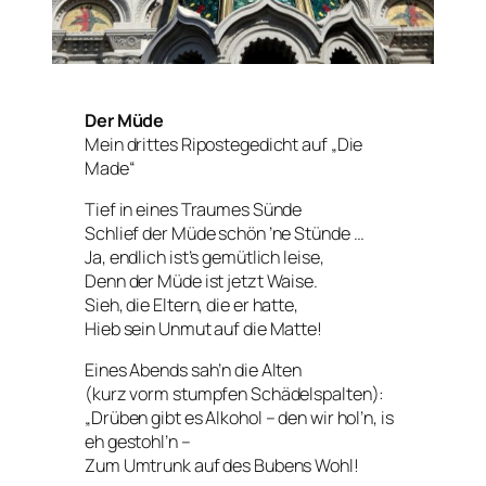
Der Müde
Mein drittes Ripostegedicht auf „Die
Made“
Tief in eines Traumes Sünde
Schlief der Müde schön ’ne Stünde …
Ja, endlich ist’s gemütlich leise,
Denn der Müde ist jetzt Waise.
Sieh, die Eltern, die er hatte,
Hieb sein Unmut auf die Matte!
Eines Abends sah’n die Alten
(kurz vorm stumpfen Schädelspalten):
„Drüben gibt es Alkohol – den wir hol’n, is
eh gestohl’n –
Zum Umtrunk auf des Bubens Wohl!