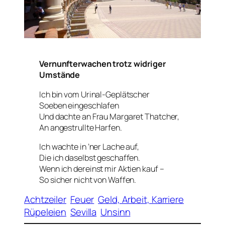
Vernunfterwachen trotz widriger
Umstände
Ich bin vom Urinal-Geplätscher
Soeben eingeschlafen
Und dachte an Frau Margaret Thatcher,
An angestrullte Harfen.
Ich wachte in ’ner Lache auf,
Die ich daselbst geschaffen.
Wenn ich dereinst mir Aktien kauf –
So sicher nicht von Waffen.
Achtzeiler
Feuer
Geld, Arbeit, Karriere
Rüpeleien
Sevilla
Unsinn