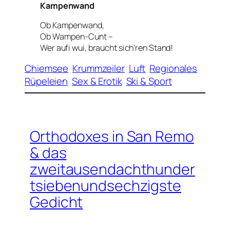
Kampenwand
Ob Kampenwand,
Ob Wampen-Cunt –
Wer aufi wui, braucht sich’ren Stand!
Chiemsee
Krummzeiler
Luft
Regionales
Rüpeleien
Sex & Erotik
Ski & Sport
Orthodoxes in San Remo
& das
zweitausendachthunder
tsiebenundsechzigste
Gedicht