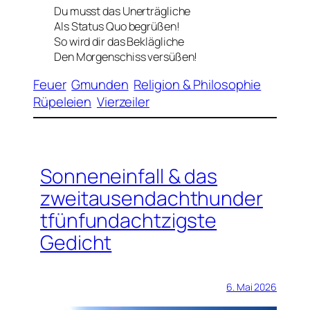
Du musst das Unerträgliche
Als Status Quo begrüßen!
So wird dir das Beklägliche
Den Morgenschiss versüßen!
Feuer
Gmunden
Religion & Philosophie
Rüpeleien
Vierzeiler
Sonneneinfall & das
zweitausendachthunder
tfünfundachtzigste
Gedicht
6. Mai 2026