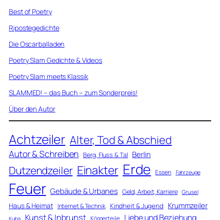
Best of Poetry
Ripostegedichte
Die Oscarballaden
Poetry Slam Gedichte & Videos
Poetry Slam meets Klassik
SLAMMED! – das Buch – zum Sonderpreis!
Über den Autor
Achtzeiler
Alter, Tod & Abschied
Autor & Schreiben
Berlin
Berg, Fluss & Tal
Erde
Einakter
Dutzendzeiler
Essen
Fahrzeuge
Feuer
Gebäude & Urbanes
Geld, Arbeit, Karriere
Grusel
Krummzeiler
Haus & Heimat
Kindheit & Jugend
Internet & Technik
Kunst & Inbrunst
Liebe und Beziehung
Körperteile
Kuba