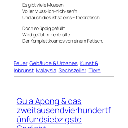
Es gibt viele Museen
Voller Muss-ich-nich-seh’n
Und auch dies ist so eins – theoretisch.
Doch so üppig gefüllt
Wird geübt mir enthüllt:
Der Komplettkosmos von einem Fetisch.
Feuer
Gebäude & Urbanes
Kunst &
Inbrunst
Malaysia
Sechszeiler
Tiere
Gula Apong & das
zweitausendvierhundertf
ünfundsiebzigste