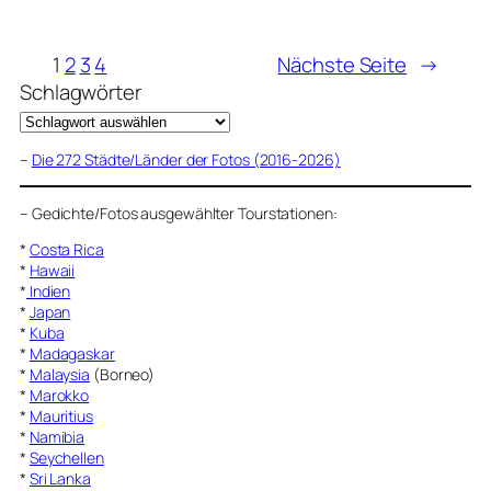
1
2
3
4
Nächste Seite
→
Schlagwörter
–
Die 272 Städte/Länder der Fotos (2016-2026)
–
Gedichte/Fotos ausgewählter Tourstationen:
*
Costa Rica
*
Hawaii
*
Indien
*
Japan
*
Kuba
*
Madagaskar
*
Malaysia
(Borneo)
*
Marokko
*
Mauritius
*
Namibia
*
Seychellen
*
Sri Lanka