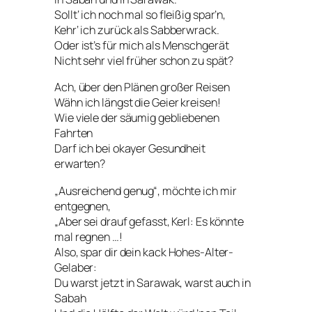
Sollt‘ ich noch mal so fleißig spar’n,
Kehr‘ ich zurück als Sabberwrack.
Oder ist’s für mich als Menschgerät
Nicht sehr viel früher schon zu spät?
Ach, über den Plänen großer Reisen
Wähn ich längst die Geier kreisen!
Wie viele der säumig gebliebenen
Fahrten
Darf ich bei okayer Gesundheit
erwarten?
„Ausreichend genug“, möchte ich mir
entgegnen,
„Aber sei drauf gefasst, Kerl: Es könnte
mal regnen …!
Also, spar dir dein kack Hohes-Alter-
Gelaber:
Du warst jetzt in Sarawak, warst auch in
Sabah