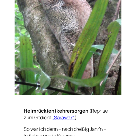
Heimrück(en)kehrersorgen
(Reprise
zum Gedicht
„Sarawak“
)
So war ich denn – nach dreißig Jahr’n –
In Sabah und in Sarawak.