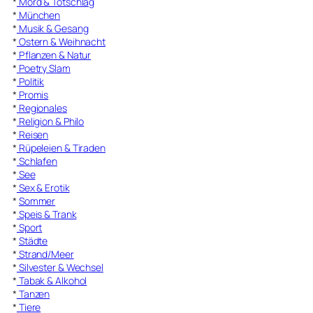
*
Mord & Totschlag
*
München
*
Musik & Gesang
*
Ostern & Weihnacht
*
Pflanzen & Natur
*
Poetry Slam
*
Politik
*
Promis
*
Regionales
*
Religion & Philo
*
Reisen
*
Rüpeleien & Tiraden
*
Schlafen
*
See
*
Sex & Erotik
*
Sommer
*
Speis & Trank
*
Sport
*
Städte
*
Strand/Meer
*
Silvester & Wechsel
*
Tabak & Alkohol
*
Tanzen
*
Tiere