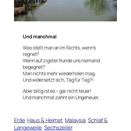
Und manchmal
Was stellt man an im Nichts, wenn’s
regnet?
Wenn auf zigster Runde uns niemand
begegnet?
Man nichts mehr wiederholen mag,
Und widersetzt sich, Tag für Tag?!
Aber billig ist es – gar nicht teuer!
Und manchmal zahnt ein Ungeheuer.
Erde
Haus & Heimat
Malaysia
Schlaf &
Langeweile
Sechszeiler