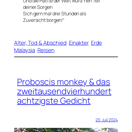
Und die Hälfte der Welt würd ’nen Teil
deiner
Sorgen
Sich gern mal drei Stunden
als
Zuversicht
borgen!“
Alter, Tod & Abschied
Einakter
Erde
Malaysia
Reisen
Proboscis monkey & das
zweitausendvierhundert
achtzigste Gedicht
20. Juli 2024