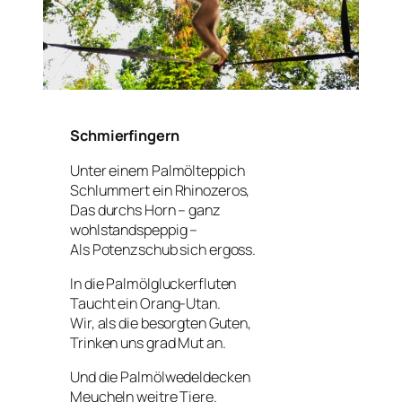
Schmierfingern
Unter einem Palmölteppich
Schlummert ein Rhinozeros,
Das durchs Horn – ganz
wohlstandspeppig –
Als Potenzschub sich ergoss.
In die Palmölgluckerfluten
Taucht ein Orang-Utan.
Wir, als die besorgten Guten,
Trinken uns grad Mut an.
Und die Palmölwedeldecken
Meucheln weitre Tiere.