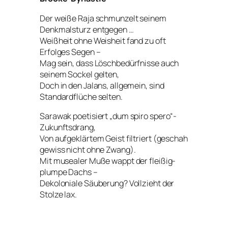
Der weiße Raja schmunzelt seinem
Denkmalsturz entgegen …
Weißheit ohne Weisheit fand zu oft
Erfolges Segen –
Mag sein, dass Löschbedürfnisse auch
seinem Sockel gelten,
Doch in den Jalans, allgemein, sind
Standardflüche selten.
Sarawak poetisiert „dum spiro spero“-
Zukunftsdrang,
Von aufgeklärtem Geist filtriert (geschah
gewiss nicht ohne Zwang).
Mit musealer Muße wappt der fleißig-
plumpe Dachs –
Dekoloniale Säuberung? Vollzieht der
Stolze lax.