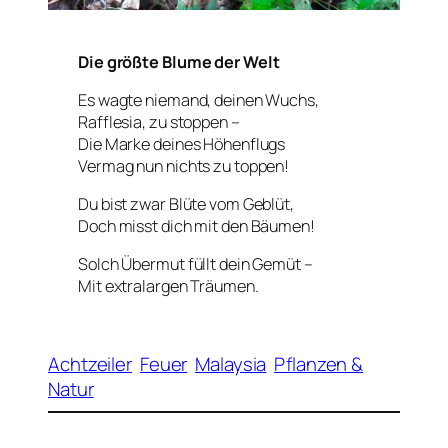
Die größte Blume der Welt
Es wagte niemand, deinen Wuchs,
Rafflesia, zu stoppen –
Die Marke deines Höhenflugs
Vermag nun nichts zu toppen!
Du bist zwar Blüte vom Geblüt,
Doch misst dich mit den Bäumen!
Solch Übermut füllt dein Gemüt –
Mit extralargen Träumen.
Achtzeiler
Feuer
Malaysia
Pflanzen &
Natur