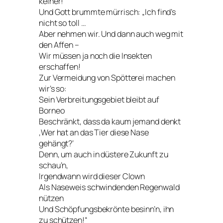
keiner!“
Und Gott brummte mürrisch: „Ich find’s
nicht so toll …
Aber nehmen wir. Und dann auch weg mit
den Affen –
Wir müssen ja noch die Insekten
erschaffen!
Zur Vermeidung von Spötterei machen
wir’s so:
Sein Verbreitungsgebiet bleibt auf
Borneo
Beschränkt, dass da kaum jemand denkt
‚Wer hat an das Tier diese Nase
gehängt?‘
Denn, um auch in düstere Zukunft zu
schau’n,
Irgendwann wird dieser Clown
Als Naseweis schwindenden Regenwald
nützen
Und Schöpfungsbekrönte besinn’n, ihn
zu schützen!“