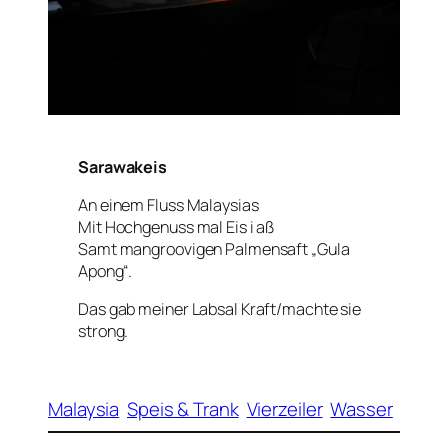
Sarawakeis
An einem Fluss Malaysias
Mit Hochgenuss mal Eis i aß
Samt mangroovigen Palmensaft „Gula
Apong“.
Das gab meiner Labsal Kraft/machte sie
strong.
Malaysia
Speis & Trank
Vierzeiler
Wasser