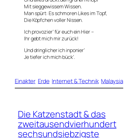
Mit sieggewissem Wissen.
Man spürt: Es schmoren Likes im Topf,
Die Köpfchen voller Nissen.
Ich provozier‘ für euch ein Hier –
Ihr gebt mich mir zurück!
Und dringlicher ich inponier‘
Je tiefer ich mich bück‘.
Einakter
Erde
Internet & Technik
Malaysia
Die Katzenstadt & das
zweitausendvierhundert
sechsundsiebzigste