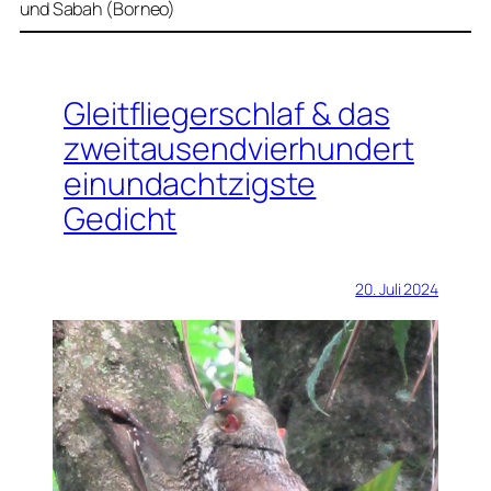
und Sabah (Borneo)
Gleitfliegerschlaf & das
zweitausendvierhundert
einundachtzigste
Gedicht
20. Juli 2024