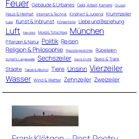
Feuer
Gebäude & Urbanes
Geld, Arbeit, Karriere
Grusel
Krummzeiler
Haus & Heimat
Kindheit & Jugend
Internet & Technik
Kunst & Inbrunst
Liebe und Beziehung
Körperteile
Kuba
Luft
München
Mord & Totschlag
Marokko
Politik
Reisen
Pflanzen & Natur
Religion & Philosophie
Rüpeleien
Ripostegedichte
Sechszeiler
Speis & Trank
Schlaf & Langeweile
Sex & Erotik
Vierzeiler
Unsinn
Tiere
Städte
Tabak & Alkohol
Wasser
Zweizeiler
Zehnzeiler
Wind & Wetter
Frank Klötgen – Post Poetry