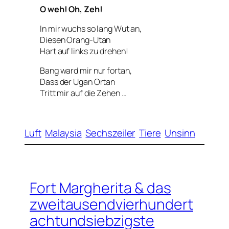
O weh! Oh, Zeh!
In mir wuchs so lang Wut an,
Diesen Orang-Utan
Hart auf links zu drehen!
Bang ward mir nur fortan,
Dass der Ugan Ortan
Tritt mir auf die Zehen …
Luft
Malaysia
Sechszeiler
Tiere
Unsinn
Fort Margherita & das
zweitausendvierhundert
achtundsiebzigste