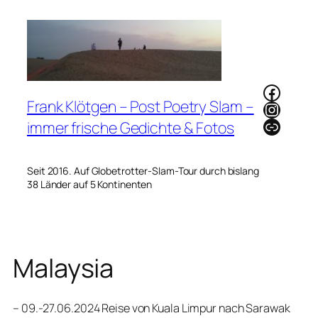
Zum
Inhalt
springen
Faceb
Frank Klötgen – Post Poetry Slam –
Instag
Link
immer frische Gedichte & Fotos
Seit 2016. Auf Globetrotter-Slam-Tour durch bislang
38 Länder auf 5 Kontinenten
Malaysia
– 09.-27.06.2024 Reise von Kuala Limpur nach Sarawak