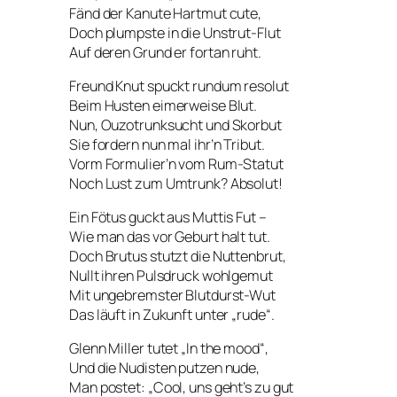
Fänd der Kanute Hartmut cute,
Doch plumpste in die Unstrut-Flut
Auf deren Grund er fortan ruht.
Freund Knut spuckt rundum resolut
Beim Husten eimerweise Blut.
Nun, Ouzotrunksucht und Skorbut
Sie fordern nun mal ihr’n Tribut.
Vorm Formulier’n vom Rum-Statut
Noch Lust zum Umtrunk? Absolut!
Ein Fötus guckt aus Muttis Fut –
Wie man das vor Geburt halt tut.
Doch Brutus stutzt die Nuttenbrut,
Nullt ihren Pulsdruck wohlgemut
Mit ungebremster Blutdurst-Wut
Das läuft in Zukunft unter „rude“.
Glenn Miller tutet „In the mood“,
Und die Nudisten putzen nude,
Man postet: „Cool, uns geht’s zu gut