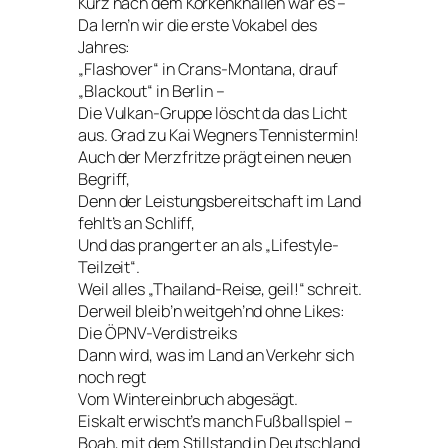
Kurz nach dem Korkenknallen war es –
Da lern’n wir die erste Vokabel des
Jahres:
„Flashover“ in Crans-Montana, drauf
„Blackout“ in Berlin –
Die Vulkan-Gruppe löscht da das Licht
aus. Grad zu Kai Wegners Tennistermin!
Auch der Merzfritze prägt einen neuen
Begriff,
Denn der Leistungsbereitschaft im Land
fehlt’s an Schliff,
Und das prangert er an als „Lifestyle-
Teilzeit“.
Weil alles „Thailand-Reise, geil!“ schreit.
Derweil bleib’n weitgeh’nd ohne Likes:
Die ÖPNV-Verdistreiks
Dann wird, was im Land an Verkehr sich
noch regt
Vom Wintereinbruch abgesägt.
Eiskalt erwischt’s manch Fußballspiel –
Boah, mit dem Stillstand in Deutschland