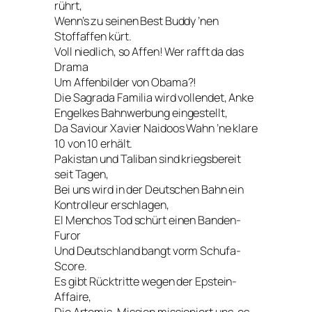
rührt,
Wenn’s zu seinen Best Buddy ’nen
Stoffaffen kürt.
Voll niedlich, so Affen! Wer rafft da das
Drama
Um Affenbilder von Obama?!
Die Sagrada Familia wird vollendet, Anke
Engelkes Bahnwerbung eingestellt,
Da Saviour Xavier Naidoos Wahn ’ne klare
10 von 10 erhält.
Pakistan und Taliban sind kriegsbereit
seit Tagen,
Bei uns wird in der Deutschen Bahn ein
Kontrolleur erschlagen,
El Menchos Tod schürt einen Banden-
Furor
Und Deutschland bangt vorm Schufa-
Score.
Es gibt Rücktritte wegen der Epstein-
Affaire,
Die Artemis-Mission missioniert uns, es