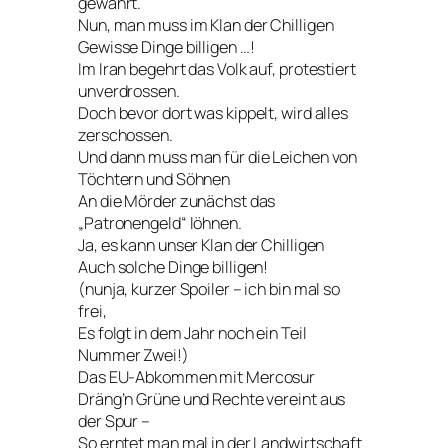
gewährt.
Nun, man muss im Klan der Chilligen
Gewisse Dinge billigen …!
Im Iran begehrt das Volk auf, protestiert
unverdrossen.
Doch bevor dort was kippelt, wird alles
zerschossen.
Und dann muss man für die Leichen von
Töchtern und Söhnen
An die Mörder zunächst das
„Patronengeld“ löhnen.
Ja, es kann unser Klan der Chilligen
Auch solche Dinge billigen!
(nunja, kurzer Spoiler – ich bin mal so
frei,
Es folgt in dem Jahr noch ein Teil
Nummer Zwei!)
Das EU-Abkommen mit Mercosur
Dräng’n Grüne und Rechte vereint aus
der Spur –
So erntet man mal in der Landwirtschaft