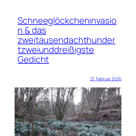
Schneeglöckcheninvasio
n & das
zweitausendachthunder
tzweiunddreißigste
Gedicht
27. Februar 2026