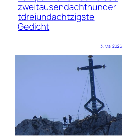
zweitausendachthunder
tdreiundachtzigste
Gedicht
3. Mai 2026