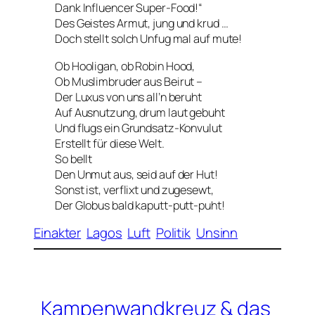
Dank Influencer Super-Food!“
Des Geistes Armut, jung und krud …
Doch stellt solch Unfug mal auf mute!
Ob Hooligan, ob Robin Hood,
Ob Muslimbruder aus Beirut –
Der Luxus von uns all’n beruht
Auf Ausnutzung, drum laut gebuht
Und flugs ein Grundsatz-Konvulut
Erstellt für diese Welt.
So bellt
Den Unmut aus, seid auf der Hut!
Sonst ist, verflixt und zugesewt,
Der Globus bald kaputt-putt-puht!
Einakter
Lagos
Luft
Politik
Unsinn
Kampenwandkreuz & das