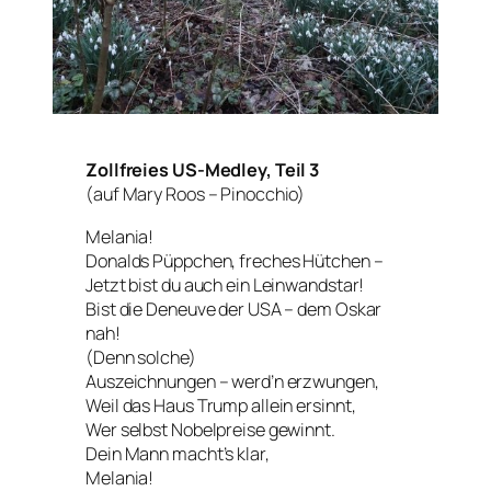
Zollfreies US-Medley, Teil 3
(auf Mary Roos – Pinocchio)
Melania!
Donalds Püppchen, freches Hütchen –
Jetzt bist du auch ein Leinwandstar!
Bist die Deneuve der USA – dem Oskar
nah!
(Denn solche)
Auszeichnungen – werd’n erzwungen,
Weil das Haus Trump allein ersinnt,
Wer selbst Nobelpreise gewinnt.
Dein Mann macht’s klar,
Melania!