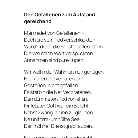
Den Gefallenen zum Aufstand
gereichend
Man redet von
Gefallenen
–
Doch die vom Tod Verschluckten
Werd’n drauf die Fäuste ballen, denn
Die von solch Wort verspuckten
Annahmen sind pure Lügen.
Wir woll’n der Wahrheit nun genügen:
Hier ruhen die
Verratenen
–
Gestoßen, nicht gefallen.
Es starb’n die hier Verbratenen
Den dümmsten Tod von allen.
Ihr letzter Gott war ein Befehl
Nebst Zwang, an ihn zu glauben.
Ne uniform-umhüllte Seel
Darf höh’rer Dienstgrad rauben.
Euch mordeten die Feinde nicht –