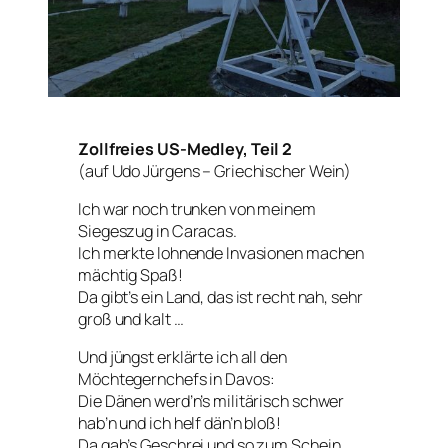
Zollfreies US-Medley, Teil 2
(auf Udo Jürgens – Griechischer Wein)
Ich war noch trunken von meinem
Siegeszug in Caracas.
Ich merkte lohnende Invasionen machen
mächtig Spaß!
Da gibt’s ein Land, das ist recht nah, sehr
groß und kalt …
Und jüngst erklärte ich all den
Möchtegernchefs in Davos:
Die Dänen werd’n’s militärisch schwer
hab’n und ich helf dän’n bloß!
Da gab’s Geschrei und so zum Schein