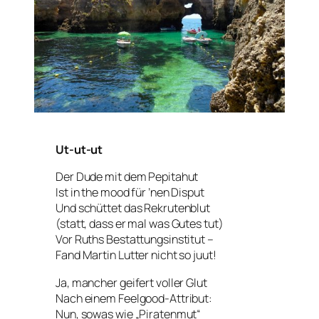
Ut-ut-ut
Der Dude mit dem Pepitahut
Ist in the mood für ’nen Disput
Und schüttet das Rekrutenblut
(statt, dass er mal was Gutes tut)
Vor Ruths Bestattungsinstitut –
Fand Martin Lutter nicht so juut!
Ja, mancher geifert voller Glut
Nach einem Feelgood-Attribut:
Nun, sowas wie „Piratenmut“