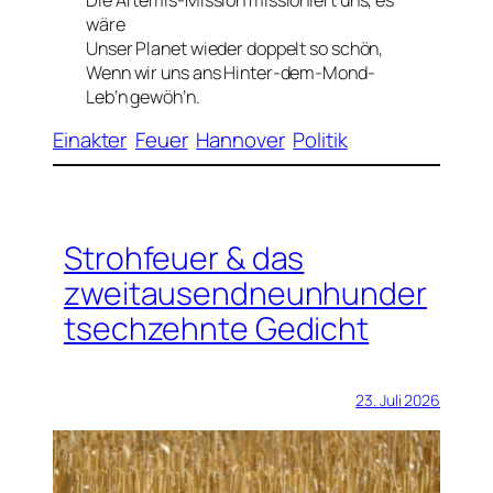
wäre
Unser Planet wieder doppelt so schön,
Wenn wir uns ans Hinter-dem-Mond-
Leb’n gewöh’n.
Einakter
Feuer
Hannover
Politik
Strohfeuer & das
zweitausendneunhunder
tsechzehnte Gedicht
23. Juli 2026