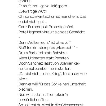
erzieht.
Er tauft ihn – ganz Heißsporn –
„Gewaltige Wut“!
Oh, da schwant schon so manchem: Das
endet nicht gut …
Ganz Europa jault Protestgenöhl,
Pete Hegeseth krault sich das Gemächt
–
Denn „Völkerrecht“ ist ohne „öl“
Bloß fuckin‘ stumpfes „Vkerrecht“ –
Drum Barbarei statt Babybrei,
Mehr Ultimaten statt Penaten!
Doch Sanchez lässt von Spanien kei-
ne Kampfbomber mehr starten.
„Das ist nicht unser Krieg“, tönt auch Herr
Merz –
Denn er will für das Gör keinen Unterhalt
blechen.
Nur, willst du mit Trump kein’n
persönlichen Terz,
So solltest du nicht in dies Wespennest