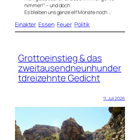
nimmer!“ – und doch
Es bleiben uns ganze elf Monate noch …
Einakter
Essen
Feuer
Politik
Grottoeinstieg & das
zweitausendneunhunder
tdreizehnte Gedicht
11. Juli 2026