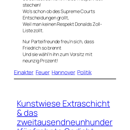
stechen!
Wo’s schon ob des Supreme Courts
Entscheidungen grollt,
Weil man keinen Respekt Donalds Zoll-
Liste zollt.
Nur Parteifreunde freu’n sich, dass
Friedrich so brennt
Und sie wähl’n ihn zum Vorsitz mit
neunzig Prozent!
Einakter
Feuer
Hannover
Politik
Kunstwiese Extraschicht
& das
zweitausendneunhunder