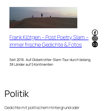
Zum
Inhalt
springen
Faceb
Frank Klötgen – Post Poetry Slam –
Instag
Link
immer frische Gedichte & Fotos
Seit 2016. Auf Globetrotter-Slam-Tour durch bislang
38 Länder auf 5 Kontinenten
Politik
Gedichte mit politischem Hintergrund oder