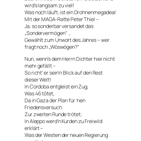
wird’s langsam zu viel!
Was noch läuft, ist ein Drohnenmegadeal
Mit der MAGA-Ratte Peter Thiel –
Ja, so sonderbar versandet das
„Sondervermögen“ …
Gewählt zum Unwort des Jahres – wer
fragt noch „Wöswögen?“
Nun, wenn’s dem Herrn Dichter hier nicht
mehr gefällt –
So richt‘ er sein’n Blick auf den Rest
dieser Welt!
In Cordoba entgleist ein Zug,
Was 46 tötet,
Da in Gaza der Plan für ’nen
Friedensversuch
Zur zweiten Runde trötet;
In Aleppo werd’n Kurden zu Freiwild
erklärt –
Was der Westen der neuen Regierung