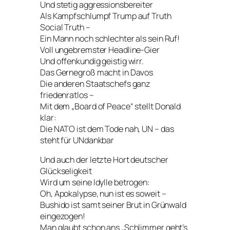
Und stetig aggressionsbereiter
Als Kampfschlumpf Trump auf Truth
Social Truth –
Ein Mann noch schlechter als sein Ruf!
Voll ungebremster Headline-Gier
Und offenkundig geistig wirr.
Das Gernegroß macht in Davos
Die anderen Staatschefs ganz
friedenratlos –
Mit dem „Board of Peace“ stellt Donald
klar:
Die NATO ist dem Tode nah, UN – das
steht für UNdankbar
Und auch der letzte Hort deutscher
Glückseligkeit
Wird um seine Idylle betrogen:
Oh, Apokalypse, nun ist es soweit –
Bushido ist samt seiner Brut in Grünwald
eingezogen!
Man glaubt schon ans „Schlimmer geht’s