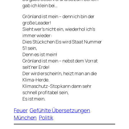
gab ich klein bei…
Grönland ist mein – denn ich bin der
große Leader!
Sieht wer’s nicht ein, wiederhol ich’s
immer wieder:
Dies Stückchen Eis wird Staat Nummer
51 sein,
Denn es ist mein!
Grönland ist mein – nebst dem Vorrat
selt’ner Erde!
Der wird erschein’n, heizt man an die
Klima-Herde.
Klimaschutz-Stop kann dann sehr
schnell profitabel sein,
Es ist mein.
Feuer
Gefühlte Übersetzungen
München
Politik