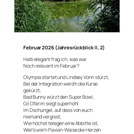
Februar 2026 (Jahresrückblick II, 2)
Halb elegant frag ich, was war
Noch relevant im Februar?
Olympia startet und Lindsey Vonn stürzt,
Bei der Integration werd’n die Kurse
gekürzt,
Bad Bunny würzt den Super Bowl,
Gil Ofarim siegt superhohl
Im Dschungel, auf dass von euch
niemand vergisst,
Wie höchst telegen eine Abbitte ist,
Weil’s wie’n Pavian-Waise die Herzen