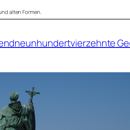
nd alten Formen.
sendneunhundertvierzehnte Ge