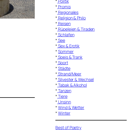
*
Politik
*
Promis
*
Regionales
*
Religion & Philo
*
Reisen
*
Rüpeleien & Tiraden
*
Schlafen
*
See
*
Sex & Erotik
*
Sommer
*
Speis & Trank
*
Sport
*
Städte
*
Strand/Meer
*
Silvester & Wechsel
*
Tabak & Alkohol
*
Tanzen
*
Tiere
*
Unsinn
*
Wind & Wetter
*
Winter
Best of Poetry