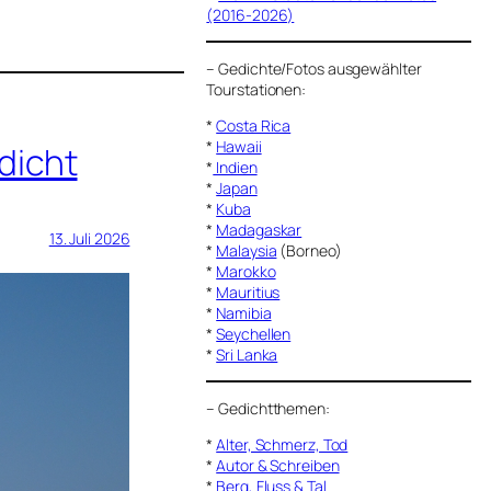
(2016-2026)
–
Gedichte/Fotos ausgewählter
Tourstationen:
*
Costa Rica
*
Hawaii
dicht
*
Indien
*
Japan
*
Kuba
*
Madagaskar
13. Juli 2026
*
Malaysia
(Borneo)
*
Marokko
*
Mauritius
*
Namibia
*
Seychellen
*
Sri Lanka
–
Gedichtthemen
:
*
Alter, Schmerz, Tod
*
Autor & Schreiben
*
Berg, Fluss & Tal