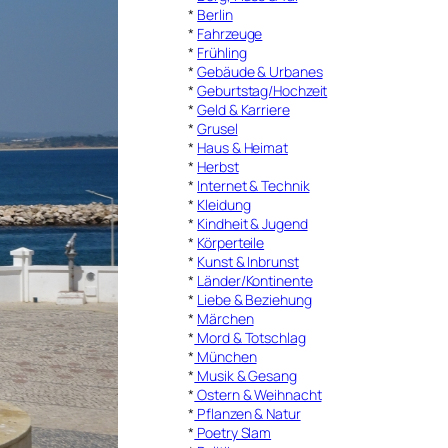
*
Berlin
*
Fahrzeuge
*
Frühling
*
Gebäude & Urbanes
*
Geburtstag/Hochzeit
*
Geld & Karriere
*
Grusel
*
Haus & Heimat
*
Herbst
*
Internet & Technik
*
Kleidung
*
Kindheit & Jugend
*
Körperteile
*
Kunst & Inbrunst
*
Länder/Kontinente
*
Liebe & Beziehung
*
Märchen
*
Mord & Totschlag
*
München
*
Musik & Gesang
*
Ostern & Weihnacht
*
Pflanzen & Natur
*
Poetry Slam