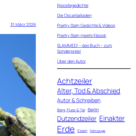
Ripostegedichte
Die Oscarballaden
31. März 2026
Poetry Slam Gedichte & Videos
Poetry Slam meets Klassik
SLAMMED! – das Buch – zum
Sonderpreis!
Über den Autor
Achtzeiler
Alter, Tod & Abschied
Autor & Schreiben
Berlin
Berg, Fluss & Tal
Einakter
Dutzendzeiler
Erde
Essen
Fahrzeuge