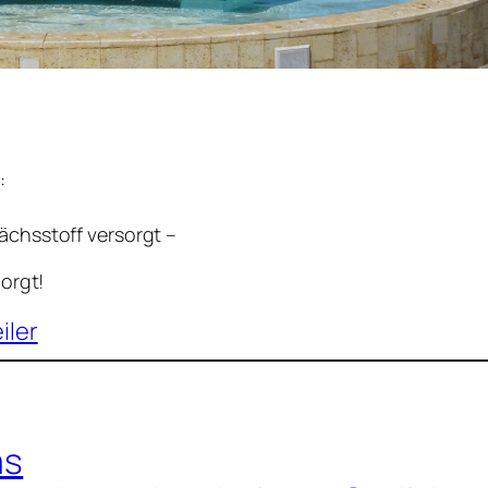
:
ächsstoff versorgt –
borgt!
iler
as