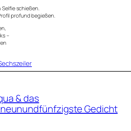
in Selfie schießen.
Profil profund begießen.
en,
ks –
ren
Sechszeiler
qua & das
neunundfünfzigste Gedicht