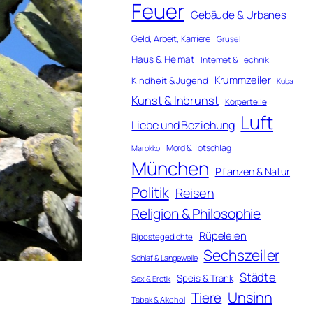
Feuer
Gebäude & Urbanes
Geld, Arbeit, Karriere
Grusel
Haus & Heimat
Internet & Technik
Krummzeiler
Kindheit & Jugend
Kuba
Kunst & Inbrunst
Körperteile
Luft
Liebe und Beziehung
Mord & Totschlag
Marokko
München
Pflanzen & Natur
Politik
Reisen
Religion & Philosophie
Rüpeleien
Ripostegedichte
Sechszeiler
Schlaf & Langeweile
Städte
Speis & Trank
Sex & Erotik
Unsinn
Tiere
Tabak & Alkohol