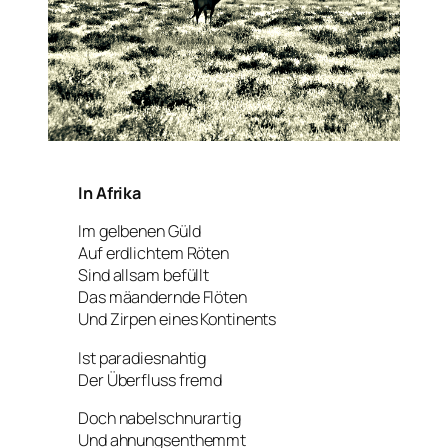
In Afrika
Im gelbenen Güld
Auf erdlichtem Röten
Sind allsam befüllt
Das mäandernde Flöten
Und Zirpen eines Kontinents
Ist paradiesnahtig
Der Überfluss fremd
Doch nabelschnurartig
Und ahnungsenthemmt