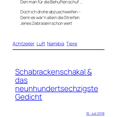
Den man für die Behuften schuf …
Doch ich drohe abzuschweifen –
Denn es wär’n allein die Streifen
Jenes Zebrasein schon wert
Achtzeiler
Luft
Namibia
Tiere
Schabrackenschakal &
das
neunhundertsechzigste
Gedicht
16. Juli 2018