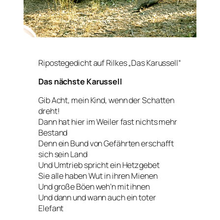
Ripostegedicht auf Rilkes „Das Karussell“
Das nächste Karussell
Gib Acht, mein Kind, wenn der Schatten
dreht!
Dann hat hier im Weiler fast nichts mehr
Bestand
Denn ein Bund von Gefährten erschafft
sich sein Land
Und Umtrieb spricht ein Hetzgebet
Sie alle haben Wut in ihren Mienen
Und große Böen weh’n mit ihnen
Und dann und wann auch ein toter
Elefant