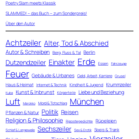
Poetry Slam meets Klassik
SLAMMED! – das Buch – zum Sonderpreis!
Über den Autor
Achtzeiler
Alter, Tod & Abschied
Autor & Schreiben
Berlin
Berg, Fluss & Tal
Erde
Einakter
Dutzendzeiler
Essen
Fahrzeuge
Feuer
Gebäude & Urbanes
Geld, Arbeit, Karriere
Grusel
Krummzeiler
Haus & Heimat
Kindheit & Jugend
Internet & Technik
Kunst & Inbrunst
Liebe und Beziehung
Körperteile
Kuba
Luft
München
Mord & Totschlag
Marokko
Politik
Reisen
Pflanzen & Natur
Religion & Philosophie
Rüpeleien
Ripostegedichte
Sechszeiler
Speis & Trank
Schlaf & Langeweile
Sex & Erotik
Vierzeiler