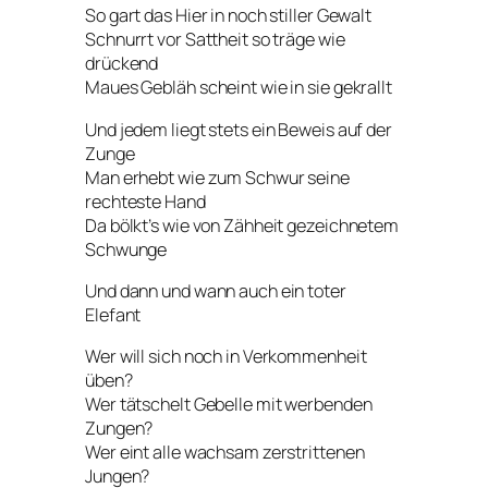
So gart das Hier in noch stiller Gewalt
Schnurrt vor Sattheit so träge wie
drückend
Maues Gebläh scheint wie in sie gekrallt
Und jedem liegt stets ein Beweis auf der
Zunge
Man erhebt wie zum Schwur seine
rechteste Hand
Da bölkt’s wie von Zähheit gezeichnetem
Schwunge
Und dann und wann auch ein toter
Elefant
Wer will sich noch in Verkommenheit
üben?
Wer tätschelt Gebelle mit werbenden
Zungen?
Wer eint alle wachsam zerstrittenen
Jungen?