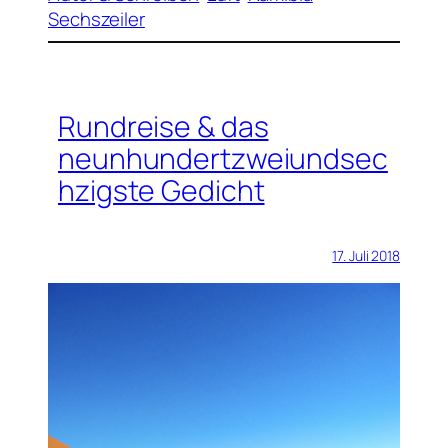
Sechszeiler
Rundreise & das
neunhundertzweiundsec
hzigste Gedicht
17. Juli 2018