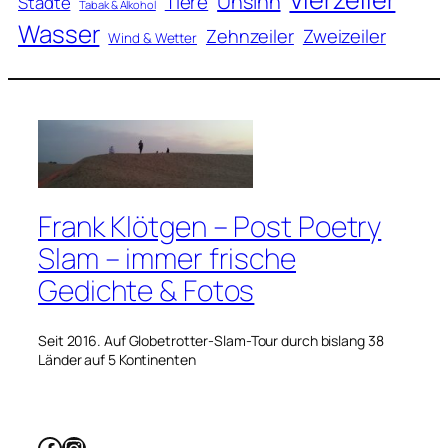
Unsinn
Tiere
Städte
Tabak & Alkohol
Wasser
Zweizeiler
Zehnzeiler
Wind & Wetter
Frank Klötgen – Post Poetry
Slam – immer frische
Gedichte & Fotos
Seit 2016. Auf Globetrotter-Slam-Tour durch bislang 38
Länder auf 5 Kontinenten
Facebook
Instagram