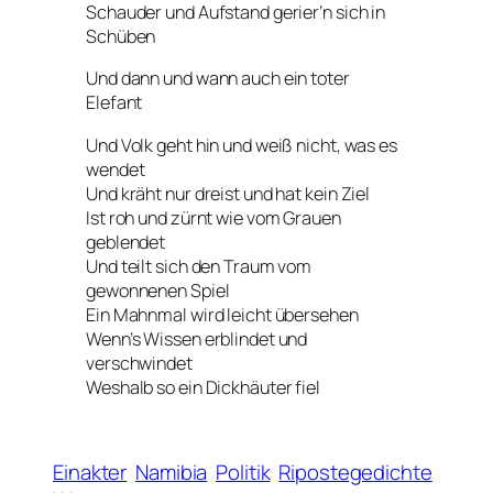
Schauder und Aufstand gerier’n sich in
Schüben
Und dann und wann auch ein toter
Elefant
Und Volk geht hin und weiß nicht, was es
wendet
Und kräht nur dreist und hat kein Ziel
Ist roh und zürnt wie vom Grauen
geblendet
Und teilt sich den Traum vom
gewonnenen Spiel
Ein Mahnmal wird leicht übersehen
Wenn’s Wissen erblindet und
verschwindet
Weshalb so ein Dickhäuter fiel
Einakter
Namibia
Politik
Ripostegedichte