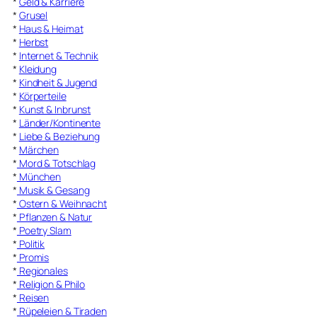
*
Geld & Karriere
*
Grusel
*
Haus & Heimat
*
Herbst
*
Internet & Technik
*
Kleidung
*
Kindheit & Jugend
*
Körperteile
*
Kunst & Inbrunst
*
Länder/Kontinente
*
Liebe & Beziehung
*
Märchen
*
Mord & Totschlag
*
München
*
Musik & Gesang
*
Ostern & Weihnacht
*
Pflanzen & Natur
*
Poetry Slam
*
Politik
*
Promis
*
Regionales
*
Religion & Philo
*
Reisen
*
Rüpeleien & Tiraden