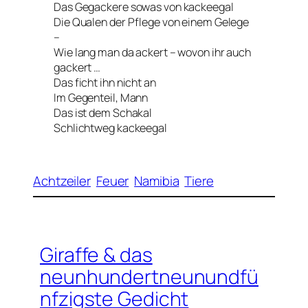
Das Gegackere sowas von kackeegal
Die Qualen der Pflege von einem Gelege
–
Wie lang man da ackert – wovon ihr auch
gackert …
Das ficht ihn nicht an
Im Gegenteil, Mann
Das ist dem Schakal
Schlichtweg kackeegal
Achtzeiler
Feuer
Namibia
Tiere
Giraffe & das
neunhundertneunundfü
nfzigste Gedicht