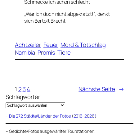
Schmecke ich schon schlecht
„Wär ich doch nicht abgekratzt!“, denkt
sich Bertolt Brecht
Achtzeiler
Feuer
Mord & Totschlag
Namibia
Promis
Tiere
1
2
3
4
Nächste Seite
→
Schlagwörter
–
Die 272 Städte/Länder der Fotos (2016-2026)
–
Gedichte/Fotos ausgewählter Tourstationen: