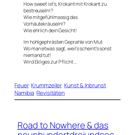
How sweet ist’s, Krokant mit Krokant zu
bestreuseln!?
Wie mitgefühlmassig das
Vorhäutekräuseln!?
Wie ehrlich dein Gesicht!
Im hohlgephrästen Geprahle von Mut
Wo man etwas sagt, weil’s scheint’s sonst
niemand tut!
Wird Ekliges zur Pflicht …
Feuer
Krummzeiler
Kunst & Inbrunst
Namibia
Revisitäten
Road to Nowhere & das
neunhundertdreiundsec