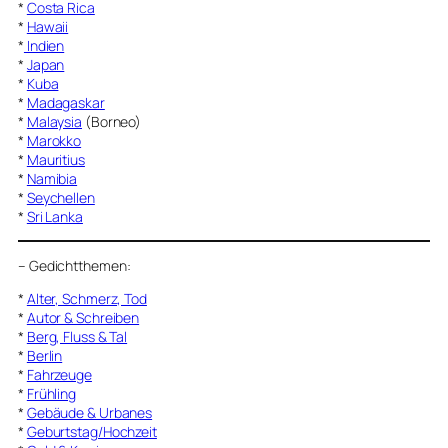
*
Costa Rica
*
Hawaii
*
Indien
*
Japan
*
Kuba
*
Madagaskar
*
Malaysia
(Borneo)
*
Marokko
*
Mauritius
*
Namibia
*
Seychellen
*
Sri Lanka
–
Gedichtthemen
:
*
Alter, Schmerz, Tod
*
Autor & Schreiben
*
Berg, Fluss & Tal
*
Berlin
*
Fahrzeuge
*
Frühling
*
Gebäude & Urbanes
*
Geburtstag/Hochzeit