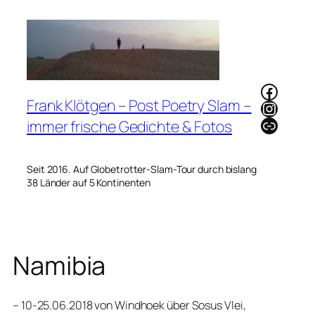
Zum
Inhalt
springen
Faceb
Frank Klötgen – Post Poetry Slam –
Instag
Link
immer frische Gedichte & Fotos
Seit 2016. Auf Globetrotter-Slam-Tour durch bislang
38 Länder auf 5 Kontinenten
Namibia
– 10-25.06.2018 von Windhoek über Sosus Vlei,