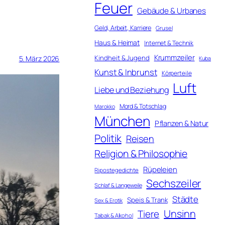
Feuer
Gebäude & Urbanes
Geld, Arbeit, Karriere
Grusel
Haus & Heimat
Internet & Technik
Krummzeiler
Kindheit & Jugend
5. März 2026
Kuba
Kunst & Inbrunst
Körperteile
Luft
Liebe und Beziehung
Mord & Totschlag
Marokko
München
Pflanzen & Natur
Politik
Reisen
Religion & Philosophie
Rüpeleien
Ripostegedichte
Sechszeiler
Schlaf & Langeweile
Städte
Speis & Trank
Sex & Erotik
Unsinn
Tiere
Tabak & Alkohol