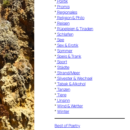
*
Politik
*
Promis
*
Regionales
*
Religion & Philo
*
Reisen
*
Rüpeleien & Tiraden
*
Schlafen
*
See
*
Sex & Erotik
*
Sommer
*
Speis & Trank
*
Sport
*
Städte
*
Strand/Meer
*
Silvester & Wechsel
*
Tabak & Alkohol
*
Tanzen
*
Tiere
*
Unsinn
*
Wind & Wetter
*
Winter
Best of Poetry