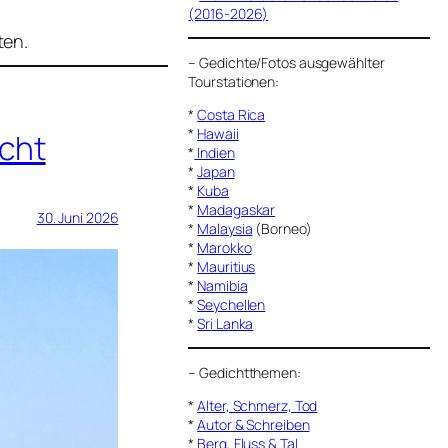
(2016-2026)
ten.
–
Gedichte/Fotos ausgewählter
Tourstationen:
*
Costa Rica
*
Hawaii
cht
*
Indien
*
Japan
*
Kuba
*
Madagaskar
30. Juni 2026
*
Malaysia
(Borneo)
*
Marokko
*
Mauritius
*
Namibia
*
Seychellen
*
Sri Lanka
–
Gedichtthemen
:
*
Alter, Schmerz, Tod
*
Autor & Schreiben
*
Berg, Fluss & Tal