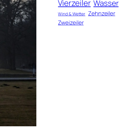
Vierzeiler
Wasser
Zehnzeiler
Wind & Wetter
Zweizeiler