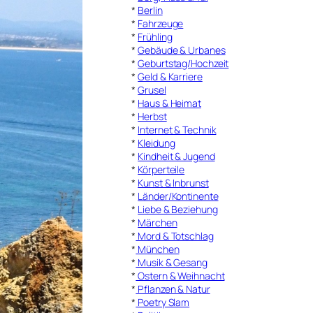
*
Berlin
*
Fahrzeuge
*
Frühling
*
Gebäude & Urbanes
*
Geburtstag/Hochzeit
*
Geld & Karriere
*
Grusel
*
Haus & Heimat
*
Herbst
*
Internet & Technik
*
Kleidung
*
Kindheit & Jugend
*
Körperteile
*
Kunst & Inbrunst
*
Länder/Kontinente
*
Liebe & Beziehung
*
Märchen
*
Mord & Totschlag
*
München
*
Musik & Gesang
*
Ostern & Weihnacht
*
Pflanzen & Natur
*
Poetry Slam