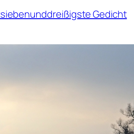
siebenunddreißigste Gedicht