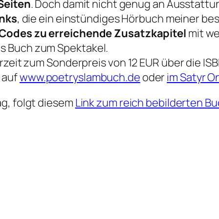
Seiten
. Doch damit nicht genug an Ausstattu
inks
, die ein einstündiges Hörbuch meiner be
Codes zu erreichende Zusatzkapitel
mit we
s Buch zum Spektakel.
urzeit zum Sonderpreis von 12 EUR über die IS
 auf
www.poetryslambuch.de
oder
im Satyr O
g, folgt diesem
Link zum reich bebilderten Bu