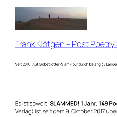
Zum
Inhalt
springen
Frank Klötgen – Post Poetry
Seit 2016. Auf Globetrotter-Slam-Tour durch bislang 38 Lände
Es ist soweit:
SLAMMED! 1 Jahr, 149 P
Verlag) ist seit dem 9. Oktober 2017 über