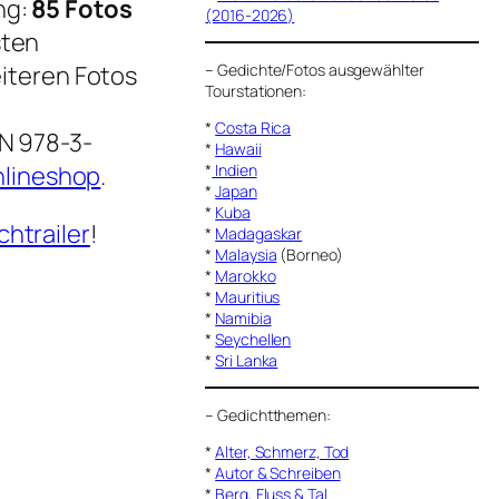
ng:
85 Fotos
(2016-2026)
sten
iteren Fotos
–
Gedichte/Fotos ausgewählter
Tourstationen:
*
Costa Rica
BN 978-3-
*
Hawaii
nlineshop
.
*
Indien
*
Japan
*
Kuba
chtrailer
!
*
Madagaskar
*
Malaysia
(Borneo)
*
Marokko
*
Mauritius
*
Namibia
*
Seychellen
*
Sri Lanka
–
Gedichtthemen
:
*
Alter, Schmerz, Tod
*
Autor & Schreiben
*
Berg, Fluss & Tal