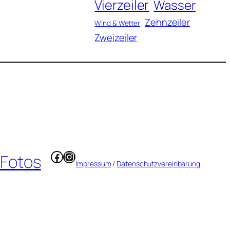
Vierzeiler
Wasser
Zehnzeiler
Wind & Wetter
Zweizeiler
Facebook
Instagram
 Fotos
Impressum
/
Datenschutzvereinbarung