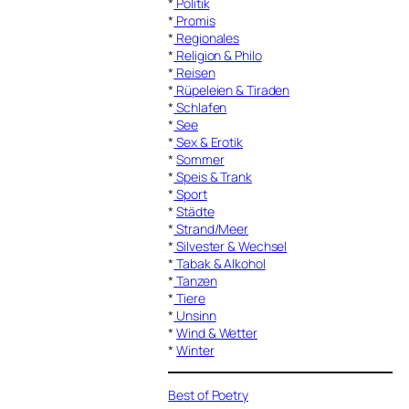
*
Politik
*
Promis
*
Regionales
*
Religion & Philo
*
Reisen
*
Rüpeleien & Tiraden
*
Schlafen
*
See
*
Sex & Erotik
*
Sommer
*
Speis & Trank
*
Sport
*
Städte
*
Strand/Meer
*
Silvester & Wechsel
*
Tabak & Alkohol
*
Tanzen
*
Tiere
*
Unsinn
*
Wind & Wetter
*
Winter
Best of Poetry