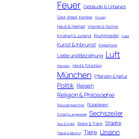
Feuer
Gebäude & Urbanes
Geld, Arbeit, Karriere
Grusel
Haus & Heimat
Internet & Technik
Krummzeiler
Kindheit & Jugend
Kuba
Kunst & Inbrunst
Körperteile
Luft
Liebe und Beziehung
Mord & Totschlag
Marokko
München
Pflanzen & Natur
Politik
Reisen
Religion & Philosophie
Rüpeleien
Ripostegedichte
Sechszeiler
Schlaf & Langeweile
Städte
Speis & Trank
Sex & Erotik
Unsinn
Tiere
Tabak & Alkohol