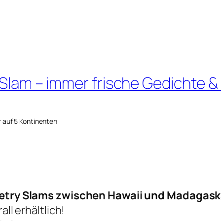
 Slam – immer frische Gedichte &
r auf 5 Kontinenten
oetry Slams zwischen Hawaii und Madagask
all erhältlich!