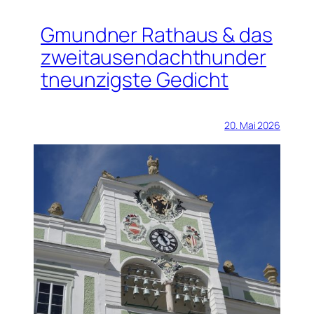
Gmundner Rathaus & das
zweitausendachthunder
tneunzigste Gedicht
20. Mai 2026