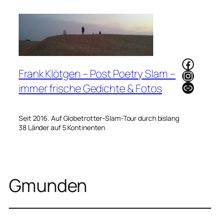
Zum
Inhalt
springen
Faceb
Frank Klötgen – Post Poetry Slam –
Instag
Link
immer frische Gedichte & Fotos
Seit 2016. Auf Globetrotter-Slam-Tour durch bislang
38 Länder auf 5 Kontinenten
Gmunden