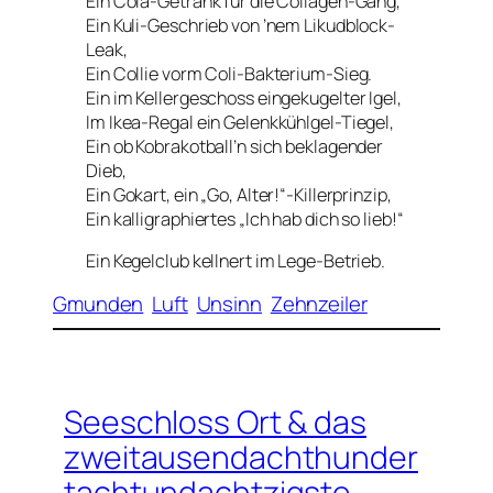
Ein Cola-Getränk für die Collagen-Gang,
Ein Kuli-Geschrieb von ’nem Likudblock-
Leak,
Ein Collie vorm Coli-Bakterium-Sieg.
Ein im Kellergeschoss eingekugelter Igel,
Im Ikea-Regal ein Gelenkkühlgel-Tiegel,
Ein ob Kobrakotball’n sich beklagender
Dieb,
Ein Gokart, ein „Go, Alter!“-Killerprinzip,
Ein kalligraphiertes „Ich hab dich so lieb!“
Ein Kegelclub kellnert im Lege-Betrieb.
Gmunden
Luft
Unsinn
Zehnzeiler
Seeschloss Ort & das
zweitausendachthunder
tachtundachtzigste