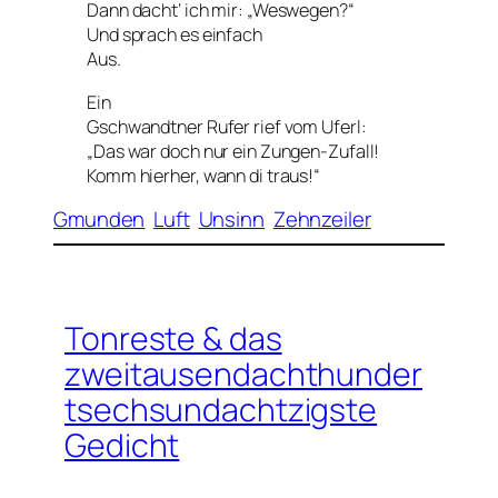
Dann dacht‘ ich mir: „Weswegen?“
Und sprach es einfach
Aus.
Ein
Gschwandtner Rufer rief vom Uferl:
„Das war doch nur ein Zungen-Zufall!
Komm hierher, wann di traus!“
Gmunden
Luft
Unsinn
Zehnzeiler
Tonreste & das
zweitausendachthunder
tsechsundachtzigste
Gedicht