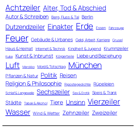
Achtzeiler
Alter, Tod & Abschied
Autor & Schreiben
Berlin
Berg, Fluss & Tal
Erde
Einakter
Dutzendzeiler
Essen
Fahrzeuge
Feuer
Gebäude & Urbanes
Geld, Arbeit, Karriere
Grusel
Krummzeiler
Haus & Heimat
Kindheit & Jugend
Internet & Technik
Kunst & Inbrunst
Liebe und Beziehung
Körperteile
Kuba
Luft
München
Mord & Totschlag
Marokko
Politik
Reisen
Pflanzen & Natur
Religion & Philosophie
Rüpeleien
Ripostegedichte
Sechszeiler
Speis & Trank
Schlaf & Langeweile
Sex & Erotik
Vierzeiler
Unsinn
Tiere
Städte
Tabak & Alkohol
Wasser
Zweizeiler
Zehnzeiler
Wind & Wetter