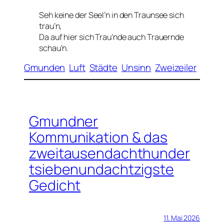
Seh keine der Seel’n in den Traunsee sich
trau’n,
Da auf hier sich Trau’nde auch Trauernde
schau’n.
Gmunden
Luft
Städte
Unsinn
Zweizeiler
Gmundner
Kommunikation & das
zweitausendachthunder
tsiebenundachtzigste
Gedicht
11. Mai 2026