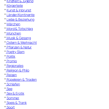
*
Kindheit & Jugend
*
Körperteile
*
Kunst & Inbrunst
*
Länder/Kontinente
*
Liebe & Beziehung
*
Märchen
*
Mord & Totschlag
*
München
*
Musik & Gesang
*
Ostern & Weihnacht
*
Pflanzen & Natur
*
Poetry Slam
*
Politik
*
Promis
*
Regionales
*
Religion & Philo
*
Reisen
*
Rüpeleien & Tiraden
*
Schlafen
*
See
*
Sex & Erotik
*
Sommer
*
Speis & Trank
*
Sport