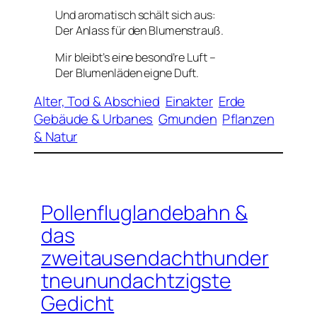
Und aromatisch schält sich aus:
Der Anlass für den Blumenstrauß.
Mir bleibt’s eine besond’re Luft –
Der Blumenläden eigne Duft.
Alter, Tod & Abschied
Einakter
Erde
Gebäude & Urbanes
Gmunden
Pflanzen
& Natur
Pollenfluglandebahn &
das
zweitausendachthunder
tneunundachtzigste
Gedicht