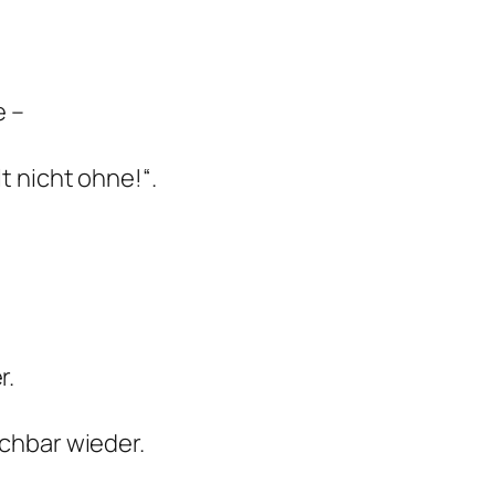
e –
t nicht ohne!“.
r.
uchbar wieder.