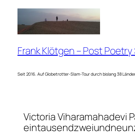
Zum
Inhalt
springen
Frank Klötgen – Post Poetry
Seit 2016. Auf Globetrotter-Slam-Tour durch bislang 38 Lände
Victoria Viharamahadevi P
eintausendzweiundneunz