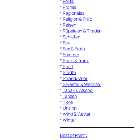
*
Politik
*
Promis
*
Regionales
*
Religion & Philo
*
Reisen
*
Rüpeleien & Tiraden
*
Schlafen
*
See
*
Sex & Erotik
*
Sommer
*
Speis & Trank
*
Sport
*
Städte
*
Strand/Meer
*
Silvester & Wechsel
*
Tabak & Alkohol
*
Tanzen
*
Tiere
*
Unsinn
*
Wind & Wetter
*
Winter
Best of Poetry