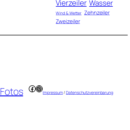
Vierzeiler
Wasser
Zehnzeiler
Wind & Wetter
Zweizeiler
Facebook
Instagram
 Fotos
Impressum
/
Datenschutzvereinbarung