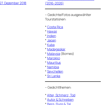
27. Dezember 2018
(2016-2026)
–
Gedichte/Fotos ausgewählter
Tourstationen:
*
Costa Rica
*
Hawaii
*
Indien
*
Japan
*
Kuba
*
Madagaskar
*
Malaysia
(Borneo)
*
Marokko
*
Mauritius
*
Namibia
*
Seychellen
*
Sri Lanka
–
Gedichtthemen
:
*
Alter, Schmerz, Tod
*
Autor & Schreiben
*
Berg, Fluss & Tal