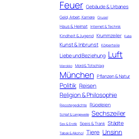
Feuer
Gebäude & Urbanes
Geld, Arbeit, Karriere
Grusel
Haus & Heimat
Internet & Technik
Krummzeiler
Kindheit & Jugend
Kuba
Kunst & Inbrunst
Körperteile
Luft
Liebe und Beziehung
Mord & Totschlag
Marokko
München
Pflanzen & Natur
Politik
Reisen
Religion & Philosophie
Rüpeleien
Ripostegedichte
Sechszeiler
Schlaf & Langeweile
Städte
Speis & Trank
Sex & Erotik
Unsinn
Tiere
Tabak & Alkohol