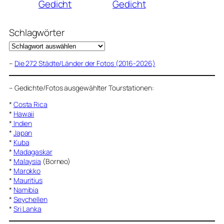
Gedicht
Gedicht
Schlagwörter
–
Die 272 Städte/Länder der Fotos (2016-2026)
–
Gedichte/Fotos ausgewählter Tourstationen:
*
Costa Rica
*
Hawaii
*
Indien
*
Japan
*
Kuba
*
Madagaskar
*
Malaysia
(Borneo)
*
Marokko
*
Mauritius
*
Namibia
*
Seychellen
*
Sri Lanka