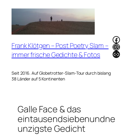
Zum
Inhalt
springen
Faceb
Frank Klötgen – Post Poetry Slam –
Instag
Link
immer frische Gedichte & Fotos
Seit 2016. Auf Globetrotter-Slam-Tour durch bislang
38 Länder auf 5 Kontinenten
Galle Face & das
eintausendsiebenundne
unzigste Gedicht