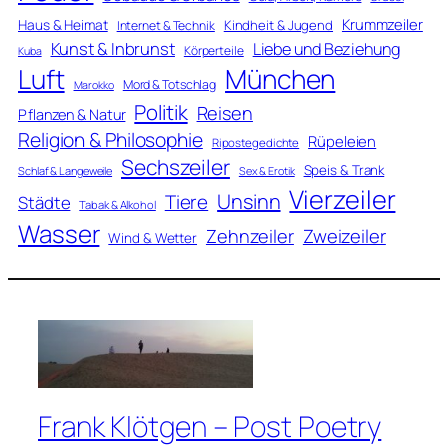
Krummzeiler
Haus & Heimat
Kindheit & Jugend
Internet & Technik
Kunst & Inbrunst
Liebe und Beziehung
Körperteile
Kuba
Luft
München
Mord & Totschlag
Marokko
Politik
Reisen
Pflanzen & Natur
Religion & Philosophie
Rüpeleien
Ripostegedichte
Sechszeiler
Speis & Trank
Schlaf & Langeweile
Sex & Erotik
Vierzeiler
Unsinn
Tiere
Städte
Tabak & Alkohol
Wasser
Zweizeiler
Zehnzeiler
Wind & Wetter
Frank Klötgen – Post Poetry