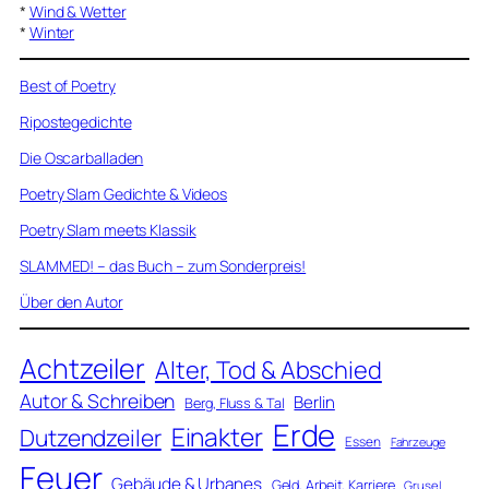
*
Wind & Wetter
*
Winter
Best of Poetry
Ripostegedichte
Die Oscarballaden
Poetry Slam Gedichte & Videos
Poetry Slam meets Klassik
SLAMMED! – das Buch – zum Sonderpreis!
Über den Autor
Achtzeiler
Alter, Tod & Abschied
Autor & Schreiben
Berlin
Berg, Fluss & Tal
Erde
Einakter
Dutzendzeiler
Essen
Fahrzeuge
Feuer
Gebäude & Urbanes
Geld, Arbeit, Karriere
Grusel