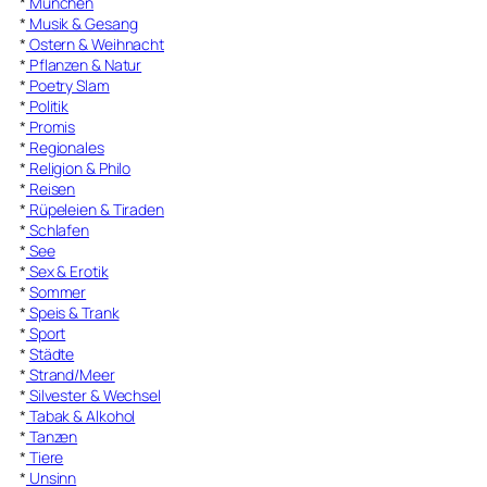
*
München
*
Musik & Gesang
*
Ostern & Weihnacht
*
Pflanzen & Natur
*
Poetry Slam
*
Politik
*
Promis
*
Regionales
*
Religion & Philo
*
Reisen
*
Rüpeleien & Tiraden
*
Schlafen
*
See
*
Sex & Erotik
*
Sommer
*
Speis & Trank
*
Sport
*
Städte
*
Strand/Meer
*
Silvester & Wechsel
*
Tabak & Alkohol
*
Tanzen
*
Tiere
*
Unsinn